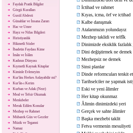
Faydalı Pratik Bilgiler
İctihad ve rahmet
Görgü Kuralları
Kıyas, icma, örf ve ictihad
Gusül Abdesti
Günahlar ve İnsana Zararı
Kalbe danışmak
Hac ve Umre
Atalarımızın yolundayız
Hayz ve Nifas Bilgileri
Mezhep taklidi ve telfîk
Hıristiyanlık
Hikmetli Sözler
Dinimizde eksiklik fazlalık
İbadetin Faydası Kime
Dini değiştirmek ne demek
İmân ve İslâm
Mezhepsiz ne demek
Kadının Dünyası
Kıymetli Kaynak Kitaplar
Sinsi planlar
Kiminle Evleneyim
Dinde reformcuları tenkit 
Kur'ânı Herkes Anlayabilir mi?
Tarihselciler ne yapmak ist
Kur'ân-ı Kerim
Eski ve yeni âlimler
Kurban ve Adak (Nezr)
Meal ve Tefsir Okumak
Her kitap okunmaz
Menkıbeler
Âlimin dinimizdeki yeri
Merak Edilen Konular
Gerçek ve sahte âlimler
Mezhep ve Rahmet
Mübarek Gün ve Geceler
Başka mezhebi taklit
Müzik ve Teganni
Fetva vermenin mesuliyeti
Namaz