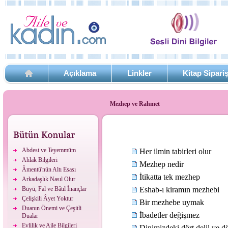
Açıklama
Linkler
Kitap Sipari
Mezhep ve Rahmet
Abdest ve Teyemmüm
Her ilmin tabirleri olur
Ahlak Bilgileri
Mezhep nedir
Âmentü'nün Altı Esası
İtikatta tek mezhep
Arkadaşlık Nasıl Olur
Büyü, Fal ve Bâtıl İnançlar
Eshab-ı kiramın mezhebi
Çelişkili Âyet Yoktur
Bir mezhebe uymak
Duanın Önemi ve Çeşitli
İbadetler değişmez
Dualar
Evlilik ve Aile Bilgileri
Dinimizdeki dört delil ve 