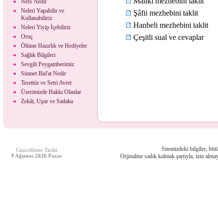
Maliki mezhebini taklit
Nefs Nedir
Neleri Yapabilir ve
Şâfii mezhebini taklit
Kullanabiliriz
Hanbeli mezhebini taklit
Neleri Yiyip İçebiliriz
Oruç
Çeşitli sual ve cevaplar
Ölüme Hazırlık ve Hediyeler
Sağlık Bilgileri
Sevgili Peygamberimiz
Sünnet Bid'at Nedir
Tesettür ve Setri Avret
Üzerimizde Hakkı Olanlar
Zekât, Uşur ve Sadaka
Sitemizdeki bilgiler, bütü
Güncelleme Tarihi
9 Ağustos 2026 Pazar
Orjinaline sadık kalmak şartıyla, izin almay