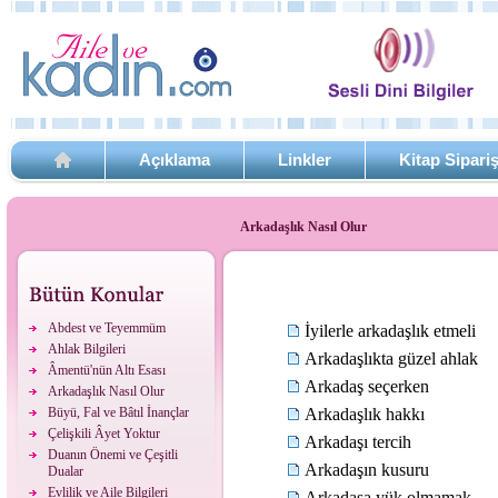
Açıklama
Linkler
Kitap Sipari
Arkadaşlık Nasıl Olur
Abdest ve Teyemmüm
İyilerle arkadaşlık etmeli
Ahlak Bilgileri
Arkadaşlıkta güzel ahlak
Âmentü'nün Altı Esası
Arkadaş seçerken
Arkadaşlık Nasıl Olur
Büyü, Fal ve Bâtıl İnançlar
Arkadaşlık hakkı
Çelişkili Âyet Yoktur
Arkadaşı tercih
Duanın Önemi ve Çeşitli
Arkadaşın kusuru
Dualar
Evlilik ve Aile Bilgileri
Arkadaşa yük olmamak