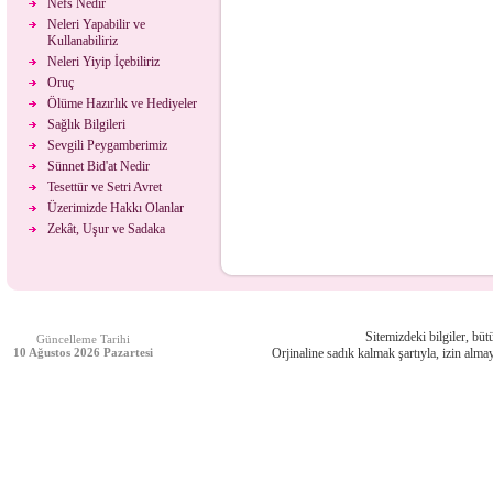
Nefs Nedir
Neleri Yapabilir ve
Kullanabiliriz
Neleri Yiyip İçebiliriz
Oruç
Ölüme Hazırlık ve Hediyeler
Sağlık Bilgileri
Sevgili Peygamberimiz
Sünnet Bid'at Nedir
Tesettür ve Setri Avret
Üzerimizde Hakkı Olanlar
Zekât, Uşur ve Sadaka
Sitemizdeki bilgiler, bütü
Güncelleme Tarihi
10 Ağustos 2026 Pazartesi
Orjinaline sadık kalmak şartıyla, izin almay