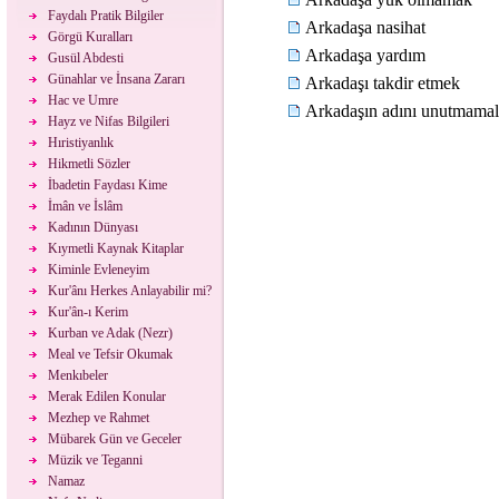
Faydalı Pratik Bilgiler
Arkadaşa nasihat
Görgü Kuralları
Arkadaşa yardım
Gusül Abdesti
Günahlar ve İnsana Zararı
Arkadaşı takdir etmek
Hac ve Umre
Arkadaşın adını unutmamal
Hayz ve Nifas Bilgileri
Hıristiyanlık
Hikmetli Sözler
İbadetin Faydası Kime
İmân ve İslâm
Kadının Dünyası
Kıymetli Kaynak Kitaplar
Kiminle Evleneyim
Kur'ânı Herkes Anlayabilir mi?
Kur'ân-ı Kerim
Kurban ve Adak (Nezr)
Meal ve Tefsir Okumak
Menkıbeler
Merak Edilen Konular
Mezhep ve Rahmet
Mübarek Gün ve Geceler
Müzik ve Teganni
Namaz