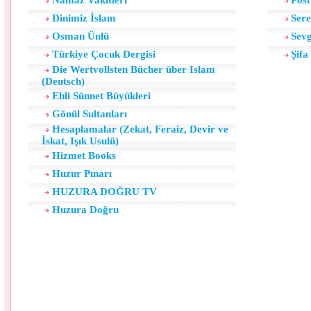
Namaz Vakitleri
Pos
Dinimiz İslam
Sere
Osman Ünlü
Sev
Türkiye Çocuk Dergisi
Şif
Die Wertvollsten Bücher über Islam
(Deutsch)
Ehli Sünnet Büyükleri
Gönül Sultanları
Hesaplamalar (Zekat, Feraiz, Devir ve
İskat, Işık Usulü)
Hizmet Books
Huzur Pınarı
HUZURA DOĞRU TV
Huzura Doğru