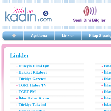
Açıklama
Linkler
Kitap Sipari
Linkler
Hüseyin Hilmi Işık
Isla
Hakikat Kitabevi
İhla
Türkiye Gazetesi
İhla
TGRT Haber TV
İhla
TGRT FM
İhla
İhlas Haber Ajansı
İhla
Türkiye Takvimi
İsla