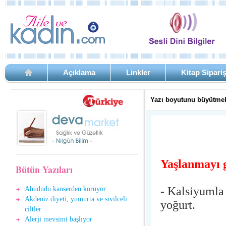
Açıklama
Linkler
Kitap Sipari
Yazı boyutunu büyütmek
Yaşlanmayı g
Bütün Yazıları
-
Kalsiyumla 
Ahududu kanserden koruyor
Akdeniz diyeti, yumurta ve sivilceli
yoğurt.
ciltler
Alerji mevsimi başlıyor