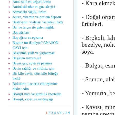
- Kara ekmek,
Anne sütü en değerli besin
Antioksidanlar ve göz alerjisi
Asmadaki sağlìk, üzüm
- Doğal orta
Aşure, vitamin ve protein deposu
Bakliyatın faydaları ve tedavi hattı
ürünleri.
Bal ve tarçın ile gelen sağlık
Baş ağrıları
- Brokoli, la
Baş ağrısı ve egzama
Başınız mı dönüyor? ANASON
bezelye, nohu
ÇAYI için
soya.
Beslenme şekli ve yaşlanmak
Beşikten mezara süt
Beyaz çay, ayva ve pekmez
- Bulgur, esm
Beyin sağlığı ve cildiniz için
Bir kilo ceviz, dört kilo bifteğe
- Somon, alab
bedel
Bitkilerin ilaçlarla etkileşimine
dikkat edin
- Yumurta, be
Bronşit ilacı ve güzellik reçeteleri
Bronşit, ceviz ve zeytinyağı
- Kayısı, muz
pembe greyfur
1
2
3
4
5
6
7
8
9