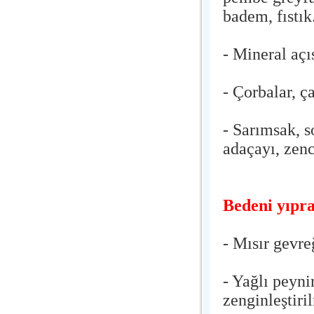
badem, fıstık
- Mineral açı
- Çorbalar, ç
- Sarımsak, s
adaçayı, zence
Bedeni yıpra
- Mısır gevre
- Yağlı peyni
zenginleştiril