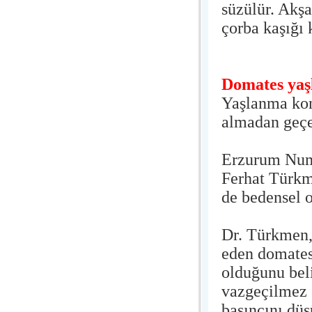
süzülür. Akşa
çorba kaşığı ka
Domates yaş
Yaşlanma kon
almadan geç
Erzurum Numu
Ferhat Türkm
de bedensel o
Dr. Türkmen, 
eden domates
olduğunu bel
vazgeçilmez 
basıncını dü