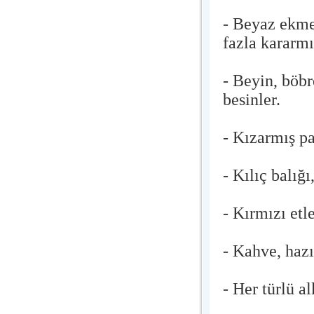
- Beyaz ekmek
fazla kararmı
- Beyin, böb
besinler.
- Kızarmış pa
- Kılıç balığı
- Kırmızı etle
- Kahve, hazı
- Her türlü al