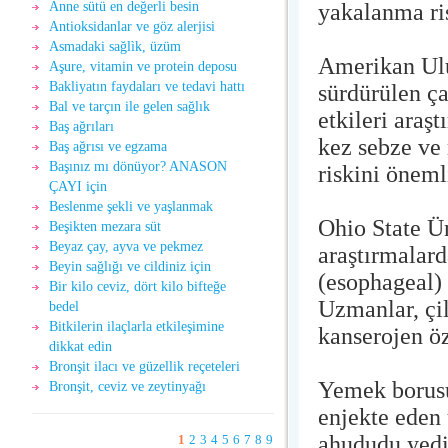
yakalanma ris
Anne sütü en değerli besin
Antioksidanlar ve göz alerjisi
Asmadaki sağlìk, üzüm
Amerikan Ulu
Aşure, vitamin ve protein deposu
Bakliyatın faydaları ve tedavi hattı
sürdürülen ç
Bal ve tarçın ile gelen sağlık
etkileri araş
Baş ağrıları
kez sebze ve
Baş ağrısı ve egzama
Başınız mı dönüyor? ANASON
riskini öneml
ÇAYI için
Beslenme şekli ve yaşlanmak
Ohio State Ün
Beşikten mezara süt
Beyaz çay, ayva ve pekmez
araştırmalar
Beyin sağlığı ve cildiniz için
(esophageal) 
Bir kilo ceviz, dört kilo bifteğe
Uzmanlar, çil
bedel
Bitkilerin ilaçlarla etkileşimine
kanserojen öz
dikkat edin
Bronşit ilacı ve güzellik reçeteleri
Yemek borusu
Bronşit, ceviz ve zeytinyağı
enjekte eden
ahududu yedi
1
2
3
4
5
6
7
8
9