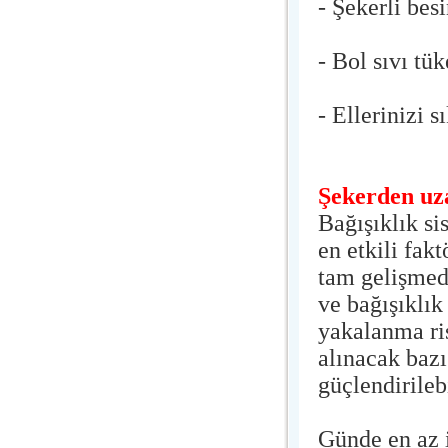
- Şekerli besi
- Bol sıvı tük
- Ellerinizi s
Şekerden uz
Bağışıklık s
en etkili fak
tam gelişmedi
ve bağışıklık
yakalanma ri
alınacak bazı
güçlendirileb
Günde en az i