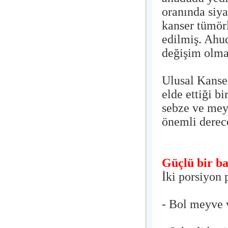
oranında siya
kanser tümörl
edilmiş. Ahu
değişim olma
Ulusal Kanser
elde ettiği b
sebze ve mey
önemli derece
Güçlü bir bağ
İki porsiyon 
- Bol meyve 