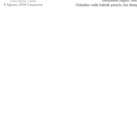
Sitemizdeki bilgiler, bütü
Güncelleme Tarihi
8 Ağustos 2026 Cumartesi
Orjinaline sadık kalmak şartıyla, izin almay