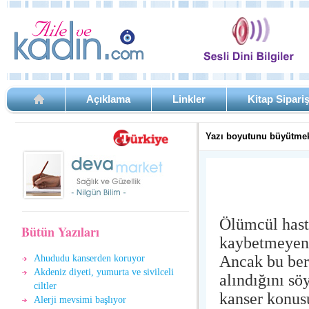
Açıklama
Linkler
Kitap Sipari
Yazı boyutunu büyütmek
Ölümcül hasta
Bütün Yazıları
kaybetmeyen k
Ancak bu ber
Ahududu kanserden koruyor
Akdeniz diyeti, yumurta ve sivilceli
alındığını s
ciltler
kanser konusu
Alerji mevsimi başlıyor