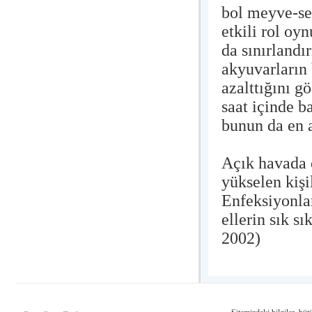
bol meyve-se
etkili rol oy
da sınırlandı
akyuvarların
azalttığını g
saat içinde b
bunun da en a
Açık havada 
yükselen kişi
Enfeksiyonla
ellerin sık s
2002)