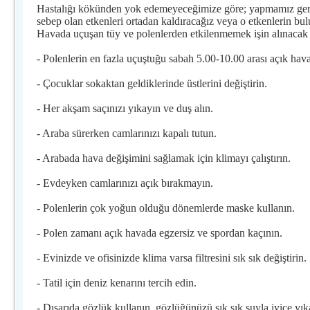
Hastalığı kökünden yok edemeyeceğimize göre; yapmamız gereke
sebep olan etkenleri ortadan kaldıracağız veya o etkenlerin b
Havada uçuşan tüy ve polenlerden etkilenmemek işin alınacak b
- Polenlerin en fazla uçuştuğu sabah 5.00-10.00 arası açık hav
- Çocuklar sokaktan geldiklerinde üstlerini değiştirin.
- Her akşam saçınızı yıkayın ve duş alın.
- Araba sürerken camlarınızı kapalı tutun.
- Arabada hava değişimini sağlamak için klimayı çalıştırın.
- Evdeyken camlarınızı açık bırakmayın.
- Polenlerin çok yoğun olduğu dönemlerde maske kullanın.
- Polen zamanı açık havada egzersiz ve spordan kaçının.
- Evinizde ve ofisinizde klima varsa filtresini sık sık değiştirin.
- Tatil için deniz kenarını tercih edin.
- Dışarıda gözlük kullanın, gözlüğünüzü sık sık suyla iyice yık