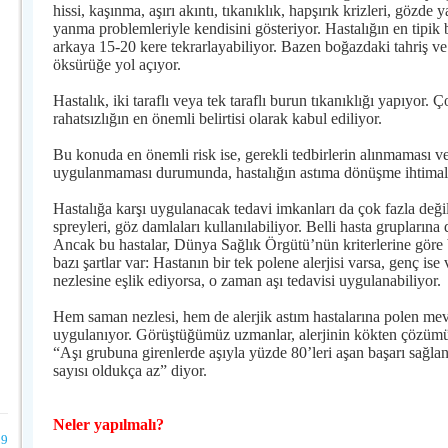
hissi, kaşınma, aşırı akıntı, tıkanıklık, hapşırık krizleri, gözde
yanma problemleriyle kendisini gösteriyor. Hastalığın en tipik b
arkaya 15-20 kere tekrarlayabiliyor. Bazen boğazdaki tahriş ve g
öksürüğe yol açıyor.
Hastalık, iki taraflı veya tek taraflı burun tıkanıklığı yapıyor. 
rahatsızlığın en önemli belirtisi olarak kabul ediliyor.
Bu konuda en önemli risk ise, gerekli tedbirlerin alınmaması ve
uygulanmaması durumunda, hastalığın astıma dönüşme ihtimali
Hastalığa karşı uygulanacak tedavi imkanları da çok fazla değil.
spreyleri, göz damlaları kullanılabiliyor. Belli hasta gruplarına 
Ancak bu hastalar, Dünya Sağlık Örgütü’nün kriterlerine göre be
bazı şartlar var: Hastanın bir tek polene alerjisi varsa, genç is
nezlesine eşlik ediyorsa, o zaman aşı tedavisi uygulanabiliyor.
Hem saman nezlesi, hem de alerjik astım hastalarına polen me
uygulanıyor. Görüştüğümüz uzmanlar, alerjinin kökten çözümü
“Aşı grubuna girenlerde aşıyla yüzde 80’leri aşan başarı sağlan
sayısı oldukça az” diyor.
Neler yapılmalı?
9