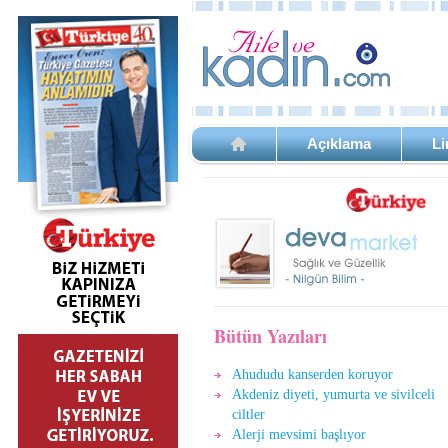
Açıklama
Li
Bütün Yazıları
Ahududu kanserden koruyor
Akdeniz diyeti, yumurta ve sivilceli
ciltler
Alerji mevsimi başlıyor