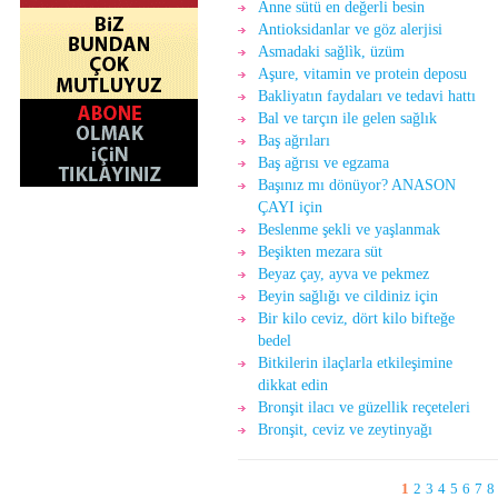
Anne sütü en değerli besin
Antioksidanlar ve göz alerjisi
Asmadaki sağlìk, üzüm
Aşure, vitamin ve protein deposu
Bakliyatın faydaları ve tedavi hattı
Bal ve tarçın ile gelen sağlık
Baş ağrıları
Baş ağrısı ve egzama
Başınız mı dönüyor? ANASON
ÇAYI için
Beslenme şekli ve yaşlanmak
Beşikten mezara süt
Beyaz çay, ayva ve pekmez
Beyin sağlığı ve cildiniz için
Bir kilo ceviz, dört kilo bifteğe
bedel
Bitkilerin ilaçlarla etkileşimine
dikkat edin
Bronşit ilacı ve güzellik reçeteleri
Bronşit, ceviz ve zeytinyağı
1
2
3
4
5
6
7
8