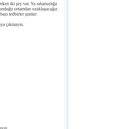
n iki şey var. Ya rahatsızlığa
ulunduğu ortamdan uzaklaşacağız.
azı tedbirler şunlar:
aya çıkmayın.
ayın.