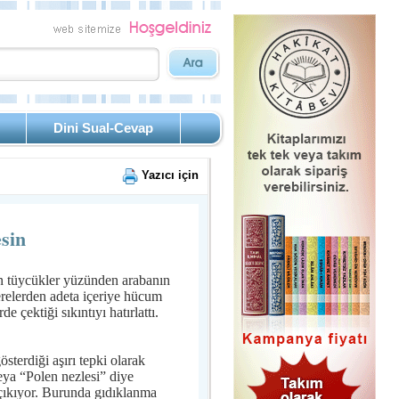
Dini Sual-Cevap
Yazıcı için
sin
an tüycükler yüzünden arabanın
relerden adeta içeriye hücum
e çektiği sıkıntıyı hatırlattı.
sterdiği aşırı tepki olarak
eya “Polen nezlesi” diye
 çıkıyor. Burunda gıdıklanma