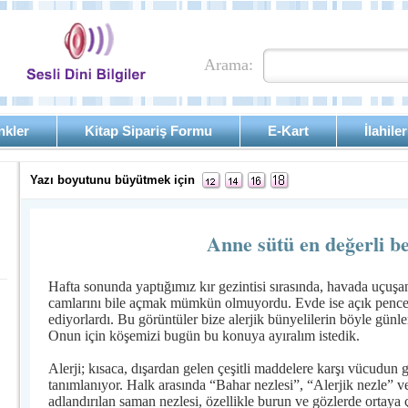
Arama:
nkler
Kitap Sipariş Formu
E-Kart
İlahiler
Yazı boyutunu büyütmek için
Anne sütü en değerli be
Hafta sonunda yaptığımız kır gezintisi sırasında, havada uçuş
camlarını bile açmak mümkün olmuyordu. Evde ise açık pence
ediyorlardı. Bu görüntüler bize alerjik bünyelilerin böyle günlerd
Onun için köşemizi bugün bu konuya ayıralım istedik.
Alerji; kısaca, dışardan gelen çeşitli maddelere karşı vücudun gö
tanımlanıyor. Halk arasında “Bahar nezlesi”, “Alerjik nezle” v
adlandırılan saman nezlesi, özellikle burun ve gözlerde ortaya