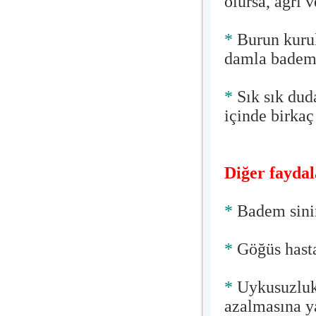
olursa, ağrı 
*
Burun kurul
damla badem 
*
Sık sık dud
içinde birkaç
Diğer faydal
*
Badem sinir
*
Göğüs hasta
*
Uykusuzluk,
azalmasına y