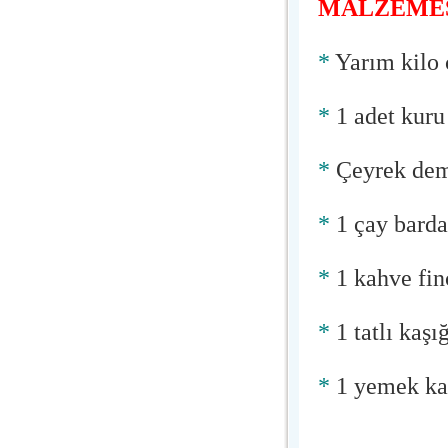
MALZEMES
*
Yarım kilo
*
1 adet kuru
*
Çeyrek dem
*
1 çay barda
*
1 kahve fin
*
1 tatlı kaşı
*
1 yemek kaş