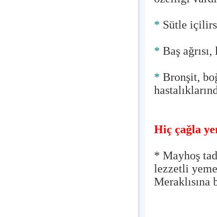
*
Sütle içilir
*
Baş ağrısı, 
*
Bronşit, bo
hastalıkların
Hiç çağla ye
* Mayhoş tad
lezzetli yem
Meraklısına b