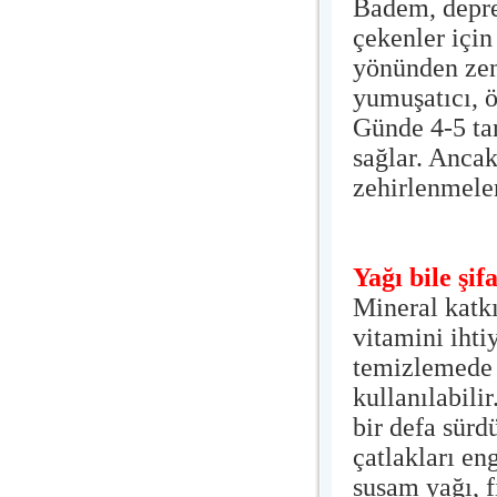
Badem, depres
çekenler için
yönünden zen
yumuşatıcı, ö
Günde 4-5 ta
sağlar. Anca
zehirlenmeler
Yağı bile şif
Mineral katkı
vitamini ihti
temizlemede 
kullanılabili
bir defa sür
çatlakları en
susam yağı, f