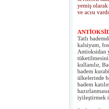
yemiş olarak 
ve acısı vardı
ANTİOKSİ
Tatlı bademde
kalsiyum, fo
Antioksidan 
tüketilmesini
kullanılır, B
badem kurabi
ülkelerinde b
badem katılır
hazırlanmasın
iyileştirmek i