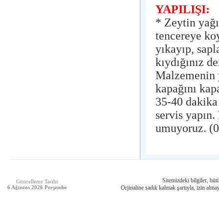
YAPILIŞI:
* Zeytin yağ
tencereye ko
yıkayıp, sapl
kıydığınız de
Malzemenin ya
kapağını kap
35-40 dakika 
servis yapın
umuyoruz. (
Sitemizdeki bilgiler, bütü
Güncelleme Tarihi
6 Ağustos 2026 Perşembe
Orjinaline sadık kalmak şartıyla, izin almay