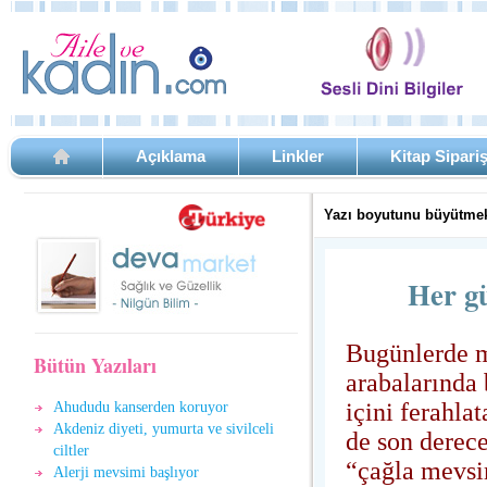
Açıklama
Linkler
Kitap Sipari
Yazı boyutunu büyütmek
Her g
Bugünlerde m
Bütün Yazıları
arabalarında
içini ferahla
Ahududu kanserden koruyor
Akdeniz diyeti, yumurta ve sivilceli
de son derece
ciltler
“çağla mevsim
Alerji mevsimi başlıyor