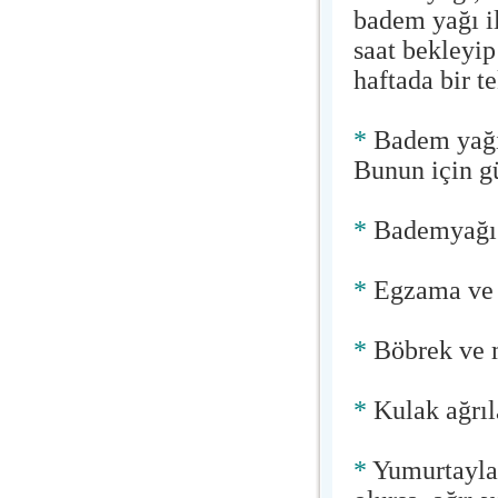
badem yağı il
saat bekleyip
haftada bir te
*
Badem yağı 
Bunun için gü
*
Bademyağı ka
*
Egzama ve ka
*
Böbrek ve m
*
Kulak ağrıla
*
Yumurtayla 