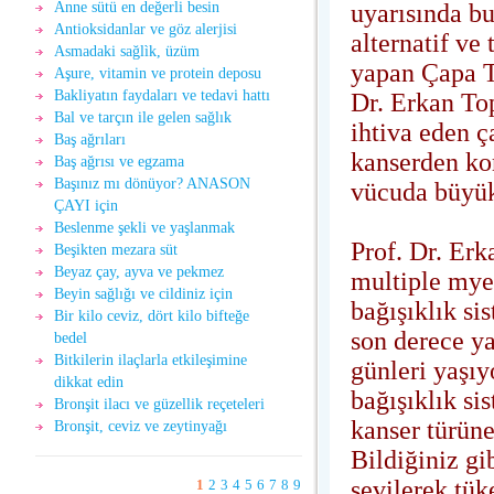
uyarısında bu
Anne sütü en değerli besin
Antioksidanlar ve göz alerjisi
alternatif ve
Asmadaki sağlìk, üzüm
yapan Çapa T
Aşure, vitamin ve protein deposu
Bakliyatın faydaları ve tedavi hattı
Dr. Erkan To
Bal ve tarçın ile gelen sağlık
ihtiva eden ç
Baş ağrıları
kanserden ko
Baş ağrısı ve egzama
Başınız mı dönüyor? ANASON
vücuda büyük
ÇAYI için
Beslenme şekli ve yaşlanmak
Prof. Dr. Er
Beşikten mezara süt
Beyaz çay, ayva ve pekmez
multiple myel
Beyin sağlığı ve cildiniz için
bağışıklık si
Bir kilo ceviz, dört kilo bifteğe
son derece ya
bedel
Bitkilerin ilaçlarla etkileşimine
günleri yaşıy
dikkat edin
bağışıklık si
Bronşit ilacı ve güzellik reçeteleri
kanser türün
Bronşit, ceviz ve zeytinyağı
Bildiğiniz gi
sevilerek tü
1
2
3
4
5
6
7
8
9