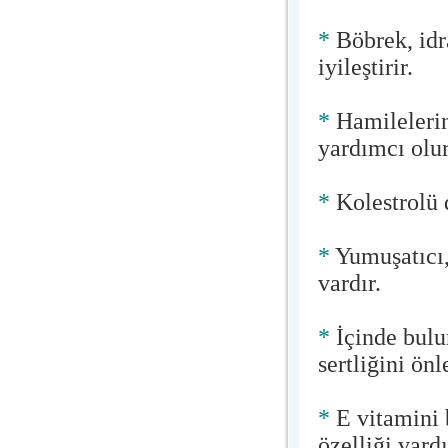
*
Böbrek, idra
iyileştirir.
*
Hamilelerin
yardımcı olur
*
Kolestrolü d
*
Yumuşatıcı, 
vardır.
*
İçinde bulu
sertliğini ön
*
E vitamini 
özelliği vard