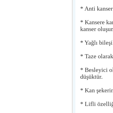
* Anti kanser
* Kansere ka
kanser oluşu
* Yağlı bileş
* Taze olarak
* Besleyici 
düşüktür.
* Kan şekerin
* Lifli özell