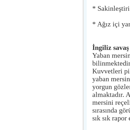
* Sakinleştiri
* Ağız içi yar
İngiliz savaş
Yaban mersini
bilinmektedir
Kuvvetleri pi
yaban mersini
yorgun gözler
almaktadır. A
mersini reçel
sırasında gör
sık sık rapor 