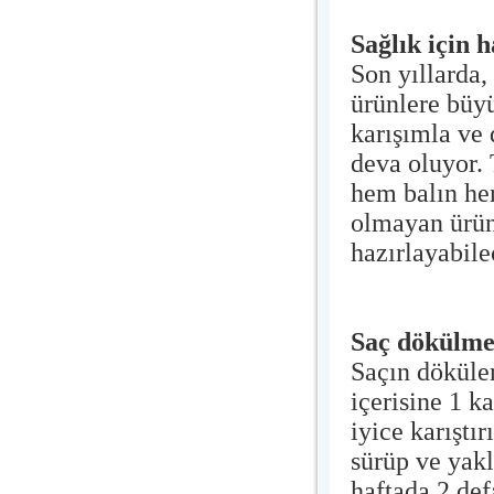
Sağlık için h
Son yıllarda
ürünlere büyü
karışımla ve 
deva oluyor. 
hem balın he
olmayan ürünl
hazırlayabile
Saç dökülme
Saçın dökülen
içerisine 1 ka
iyice karıştı
sürüp ve yak
haftada 2 def