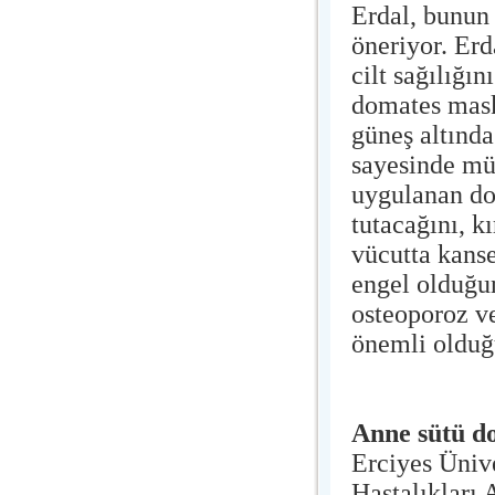
Erdal, bunun
öneriyor. Erd
cilt sağılığı
domates mask
güneş altınd
sayesinde mü
uygulanan do
tutacağını, k
vücutta kanse
engel olduğu
osteoporoz ve
önemli olduğ
Anne sütü do
Erciyes Ünive
Hastalıkları 