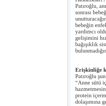
Patıroğlu, an
sonrası bebeğ
unutturacağın
bebeğin enfe
yardımcı old
gelişimini h
bağışıklık si
bulunmadığını
Erişkinliğe 
Patıroğlu şunl
“Anne sütü i
hazmetmesini
protein içerm
dolaşımına ge