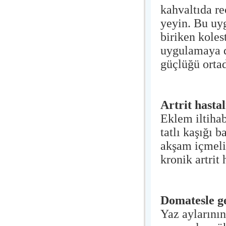
kahvaltıda r
yeyin. Bu uy
biriken koles
uygulamaya d
güçlüğü ortad
Artrit hastal
Eklem iltihab
tatlı kaşığı b
akşam içmeli
kronik artrit 
Domatesle ge
Yaz aylarının