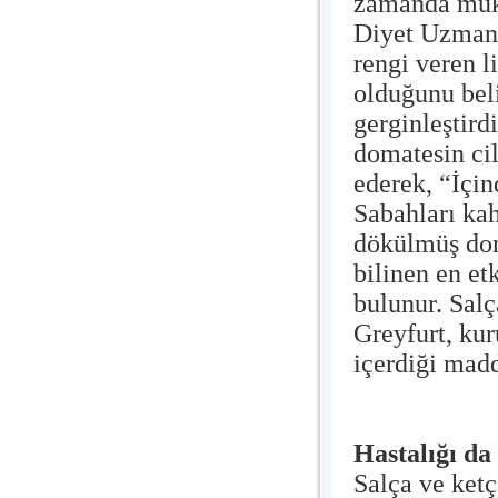
zamanda müke
Diyet Uzmanı
rengi veren l
olduğunu beli
gerginleştird
domatesin cil
ederek, “İçind
Sabahları ka
dökülmüş dom
bilinen en et
bulunur. Salç
Greyfurt, kur
içerdiği mad
Hastalığı da
Salça ve ket