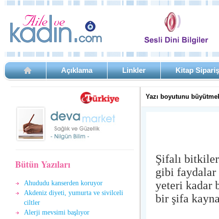
Açıklama
Linkler
Kitap Sipari
Yazı boyutunu büyütmek
Şifalı bitkil
Bütün Yazıları
gibi faydalar
yeteri kadar
Ahududu kanserden koruyor
Akdeniz diyeti, yumurta ve sivilceli
bir şifa kayna
ciltler
Alerji mevsimi başlıyor