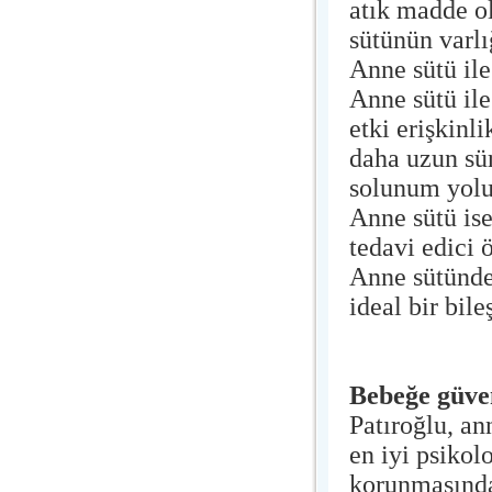
atık madde ol
sütünün varl
Anne sütü il
Anne sütü ile
etki erişkinl
daha uzun sü
solunum yolun
Anne sütü ise
tedavi edici 
Anne sütündek
ideal bir bil
Bebeğe güve
Patıroğlu, an
en iyi psikol
korunmasında