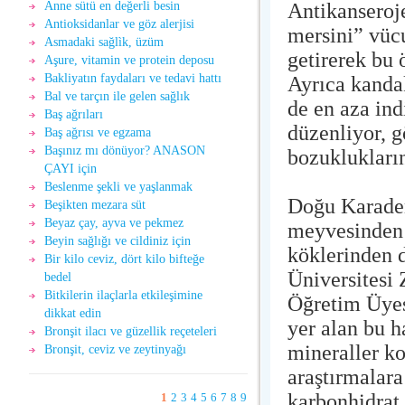
Antikanseroj
Anne sütü en değerli besin
Antioksidanlar ve göz alerjisi
mersini” vüc
Asmadaki sağlìk, üzüm
getirerek bu 
Aşure, vitamin ve protein deposu
Bakliyatın faydaları ve tedavi hattı
Ayrıca kandak
Bal ve tarçın ile gelen sağlık
de en aza ind
Baş ağrıları
düzenliyor, 
Baş ağrısı ve egzama
Başınız mı dönüyor? ANASON
bozuklukların
ÇAYI için
Beslenme şekli ve yaşlanmak
Doğu Karaden
Beşikten mezara süt
Beyaz çay, ayva ve pekmez
meyvesinden 
Beyin sağlığı ve cildiniz için
köklerinden d
Bir kilo ceviz, dört kilo bifteğe
Üniversitesi 
bedel
Bitkilerin ilaçlarla etkileşimine
Öğretim Üyes
dikkat edin
yer alan bu h
Bronşit ilacı ve güzellik reçeteleri
mineraller ko
Bronşit, ceviz ve zeytinyağı
araştırmalar
karbonhidrat
1
2
3
4
5
6
7
8
9