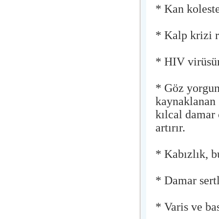
* Kan kolest
* Kalp krizi r
* HIV virüsün
* Göz yorgun
kaynaklanan 
kılcal damar 
artırır.
* Kabızlık, b
* Damar sert
* Varis ve bas