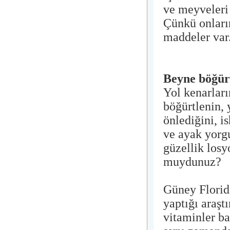
ve meyveleri 
Çünkü onları
maddeler var.
Beyne böğür
Yol kenarları
böğürtlenin, 
önlediğini, i
ve ayak yorg
güzellik losy
muydunuz?
Güney Florid
yaptığı araşt
vitaminler b