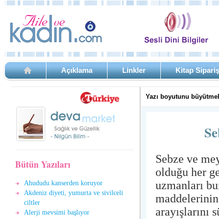
Açıklama
Linkler
Kitap Sipari
Yazı boyutunu büyütmek
Se
Sebze ve mey
Bütün Yazıları
olduğu her ge
uzmanları bu
Ahududu kanserden koruyor
Akdeniz diyeti, yumurta ve sivilceli
maddelerinin 
ciltler
arayışlarını 
Alerji mevsimi başlıyor