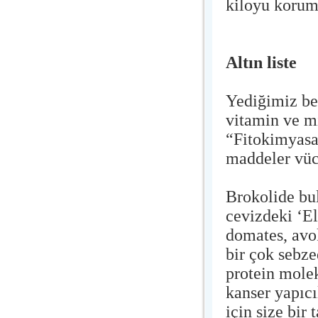
kiloyu koruma
Altın liste
Yediğimiz be
vitamin ve mi
“Fitokimyasa
maddeler vücu
Brokolide bul
cevizdeki ‘El
domates, avo
bir çok sebze
protein molek
kanser yapıcı
için size bir