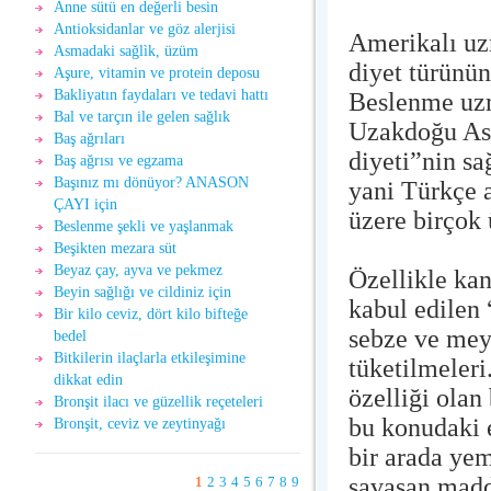
Anne sütü en değerli besin
Antioksidanlar ve göz alerjisi
Amerikalı uz
Asmadaki sağlìk, üzüm
diyet türünün
Aşure, vitamin ve protein deposu
Bakliyatın faydaları ve tedavi hattı
Beslenme uzm
Bal ve tarçın ile gelen sağlık
Uzakdoğu Asy
Baş ağrıları
diyeti”nin sa
Baş ağrısı ve egzama
Başınız mı dönüyor? ANASON
yani Türkçe 
ÇAYI için
üzere birçok 
Beslenme şekli ve yaşlanmak
Beşikten mezara süt
Beyaz çay, ayva ve pekmez
Özellikle kan
Beyin sağlığı ve cildiniz için
kabul edilen
Bir kilo ceviz, dört kilo bifteğe
sebze ve meyv
bedel
Bitkilerin ilaçlarla etkileşimine
tüketilmeler
dikkat edin
özelliği olan
Bronşit ilacı ve güzellik reçeteleri
bu konudaki e
Bronşit, ceviz ve zeytinyağı
bir arada yem
savaşan madde
1
2
3
4
5
6
7
8
9