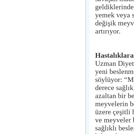
geldiklerinde
yemek veya sa
değişik meyve
artırıyor.
Hastalıklara
Uzman Diyeti
yeni beslenm
söylüyor: “Me
derece sağlık
azaltan bir b
meyvelerin bo
üzere çeşitli
ve meyveler b
sağlıklı besl