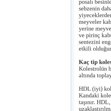
posalı besinl
sebzenin daha
yiyeceklerde
meyveler kab
yerine meyve
ve pirinç ka
sentezini en
etkili olduğu
Kaç tip kole
Kolestrolün b
altında toplay
HDL (iyi) kol
Kandaki koles
taşınır. HDL,
uzaklaştırıl