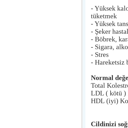
- Yüksek kalo
tüketmek
- Yüksek tan
- Şeker hasta
- Böbrek, kara
- Sigara, alko
- Stres
- Hareketsiz 
Normal değe
Total Kolest
LDL ( kötü )
HDL (iyi) Ko
Cildinizi so