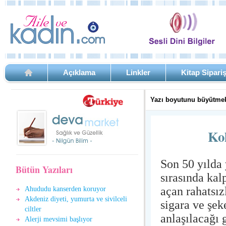
Açıklama
Linkler
Kitap Sipari
Yazı boyutunu büyütmek
Kol
Son 50 yılda 
Bütün Yazıları
sırasında kal
açan rahatsız
Ahududu kanserden koruyor
Akdeniz diyeti, yumurta ve sivilceli
sigara ve şek
ciltler
anlaşılacağı 
Alerji mevsimi başlıyor