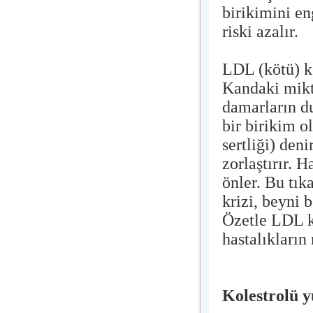
birikimini en
riski azalır.
LDL (kötü) ko
Kandaki mikt
damarların du
bir birikim o
sertliği) den
zorlaştırır. 
önler. Bu tı
krizi, beyni 
Özetle LDL ko
hastalıkların 
Kolestrolü y