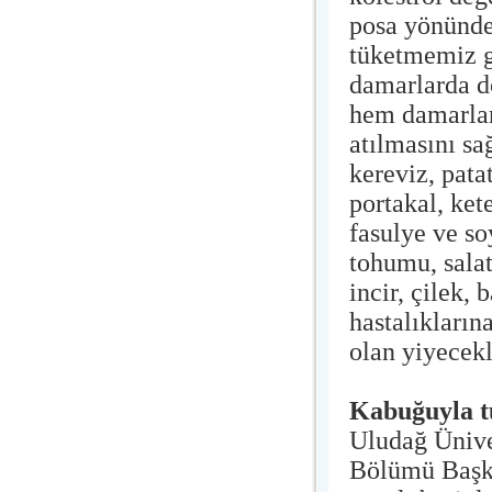
posa yönünde
tüketmemiz g
damarlarda do
hem damarlar
atılmasını sa
kereviz, pata
portakal, ket
fasulye ve so
tohumu, sala
incir, çilek, 
hastalıkların
olan yiyecekl
Kabuğuyla t
Uludağ Ünive
Bölümü Başka