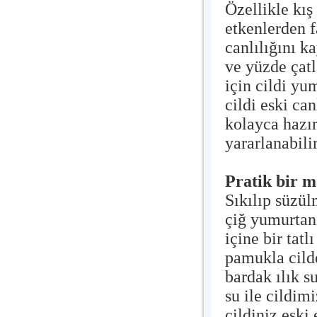
Özellikle kış
etkenlerden f
canlılığını k
ve yüzde çat
için cildi yu
cildi eski ca
kolayca hazı
yararlanabilir
Pratik bir 
Sıkılıp süzül
çiğ yumurtanı
içine bir tatl
pamukla cilde
bardak ılık s
su ile cildi
cildiniz eski