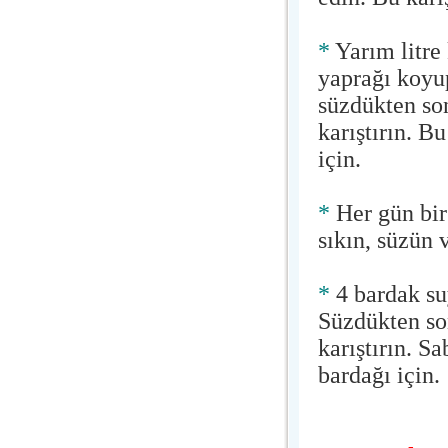
*
Yarım litre
yaprağı koyup
süzdükten son
karıştırın. B
için.
*
Her gün bir
sıkın, süzün 
*
4 bardak su
Süzdükten son
karıştırın. S
bardağı için.