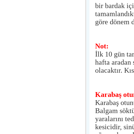
bir bardak iç
tamamlandıkta
göre dönem dö
Not:
İlk 10 gün ta
hafta aradan 
olacaktır. Kı
Karabaş otu
Karabaş otunu
Balgam söktü
yaralarını ted
kesicidir, sin