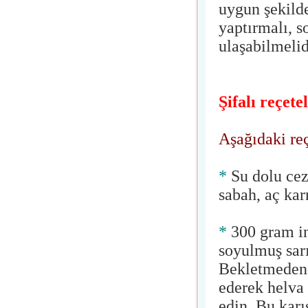
uygun şekilde
yaptırmalı, 
ulaşabilmelid
Şifalı reçete
Aşağıdaki reç
*
Su dolu cez
sabah, aç kar
*
300 gram in
soyulmuş sarı
Bekletmeden 
ederek helva
edin. Bu karı