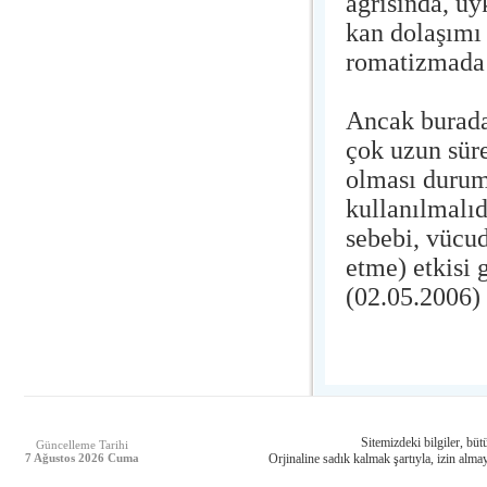
ağrısında, u
kan dolaşımı
romatizmada 
Ancak burada
çok uzun süre
olması durum
kullanılmalı
sebebi, vücu
etme) etkisi
(02.05.2006)
Sitemizdeki bilgiler, bütü
Güncelleme Tarihi
7 Ağustos 2026 Cuma
Orjinaline sadık kalmak şartıyla, izin almay