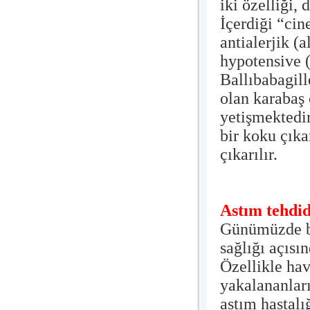
iki özelliği,
İçerdiği “cin
antialerjik (a
hypotensive (
Ballıbabagill
olan karabaş
yetişmektedi
bir koku çıka
çıkarılır.
Astım tehdid
Günümüzde bü
sağlığı açısı
Özellikle hav
yakalananları
astım hastalı