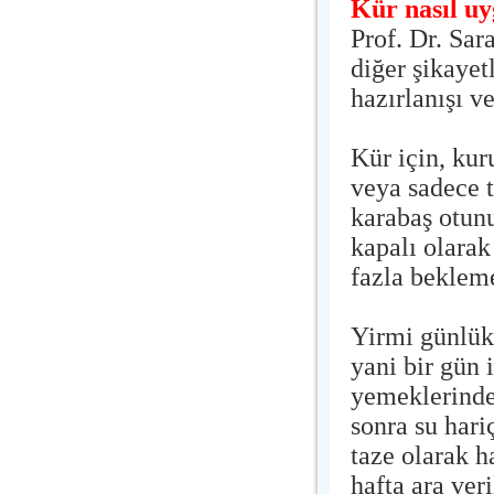
Kür nasıl u
Prof. Dr. Sar
diğer şikayet
hazırlanışı v
Kür için, ku
veya sadece t
karabaş otunu
kapalı olarak
fazla beklem
Yirmi günlük 
yani bir gün 
yemeklerinden
sonra su hari
taze olarak h
hafta ara veri