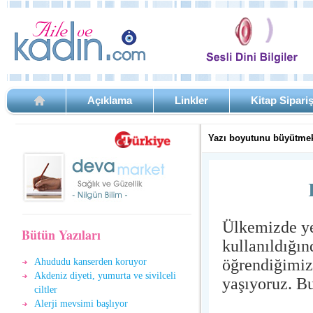
Açıklama
Linkler
Kitap Sipari
Yazı boyutunu büyütmek
Ülkemizde yet
Bütün Yazıları
kullanıldığın
öğrendiğimiz 
Ahududu kanserden koruyor
Akdeniz diyeti, yumurta ve sivilceli
yaşıyoruz. Bu
ciltler
Alerji mevsimi başlıyor