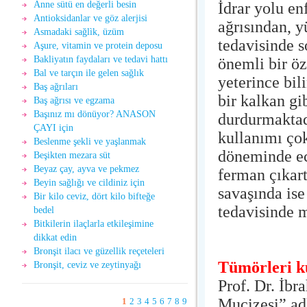
İdrar yolu en
Anne sütü en değerli besin
Antioksidanlar ve göz alerjisi
ağrısından, y
Asmadaki sağlìk, üzüm
tedavisinde s
Aşure, vitamin ve protein deposu
Bakliyatın faydaları ve tedavi hattı
önemli bir öz
Bal ve tarçın ile gelen sağlık
yeterince bil
Baş ağrıları
bir kalkan gi
Baş ağrısı ve egzama
Başınız mı dönüyor? ANASON
durdurmaktad
ÇAYI için
kullanımı ço
Beslenme şekli ve yaşlanmak
döneminde ec
Beşikten mezara süt
Beyaz çay, ayva ve pekmez
ferman çıkart
Beyin sağlığı ve cildiniz için
savaşında ise
Bir kilo ceviz, dört kilo bifteğe
tedavisinde m
bedel
Bitkilerin ilaçlarla etkileşimine
dikkat edin
Bronşit ilacı ve güzellik reçeteleri
Tümörleri k
Bronşit, ceviz ve zeytinyağı
Prof. Dr. İbr
Mucizesi” adl
1
2
3
4
5
6
7
8
9