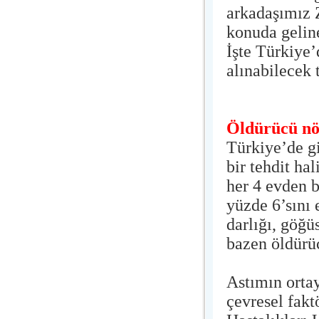
arkadaşımız 
konuda gelin
İşte Türkiye’
alınabilecek
Öldürücü nö
Türkiye’de g
bir tehdit ha
her 4 evden 
yüzde 6’sını 
darlığı, göğü
bazen öldürüc
Astımın orta
çevresel fakt