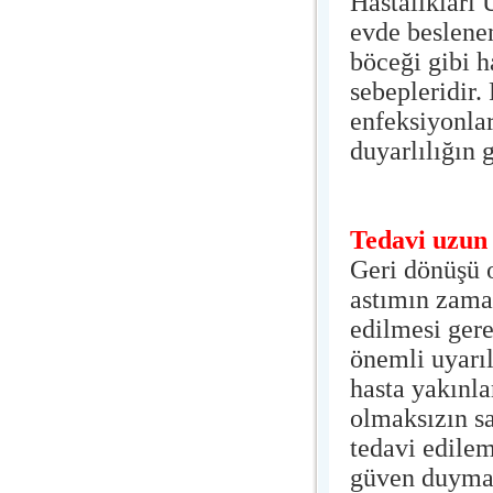
Hastalıkları 
evde beslene
böceği gibi h
sebepleridir.
enfeksiyonlar
duyarlılığın 
Tedavi uzun 
Geri dönüşü 
astımın zaman
edilmesi ger
önemli uyarı
hasta yakınlar
olmaksızın sa
tedavi edilem
güven duymalı