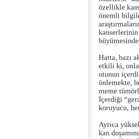
özellikle kan
önemli bilgil
araştırmalar
kanserlerinin
büyümesinde 
Hatta, bazı a
etkili ki, on
otunun içerd
önlemekte, he
meme tümörler
İçerdiği “ge
koruyucu, hem
Ayrıca yüksek
kan doşamını