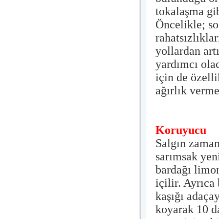
tokalaşma gib
Öncelikle; so
rahatsızlıkla
yollardan ar
yardımcı ola
için de özell
ağırlık verme
Koruyucu
Salgın zamanl
sarımsak yen
bardağı limon
içilir. Ayrıca
kaşığı adaçay
koyarak 10 d