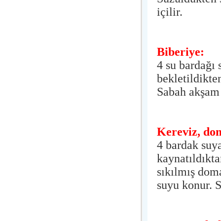
içilir.
Biberiye:
4 su bardağı 
bekletildikte
Sabah akşam b
Kereviz, do
4 bardak suya
kaynatıldıkta
sıkılmış doma
suyu konur. S