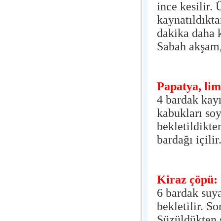
ince kesilir.
kaynatıldıkta
dakika daha k
Sabah akşam, 
Papatya, li
4 bardak kay
kabukları so
bekletildikte
bardağı içilir
Kiraz çöpü:
6 bardak suya
bekletilir. S
Süzüldükten s