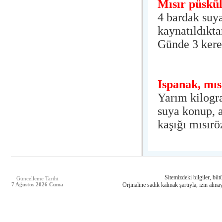
Mısır püskü
4 bardak suya
kaynatıldıkta
Günde 3 kere,
Ispanak, mıs
Yarım kilogr
suya konup, a
kaşığı mısır
Sitemizdeki bilgiler, bütü
Güncelleme Tarihi
7 Ağustos 2026 Cuma
Orjinaline sadık kalmak şartıyla, izin almay