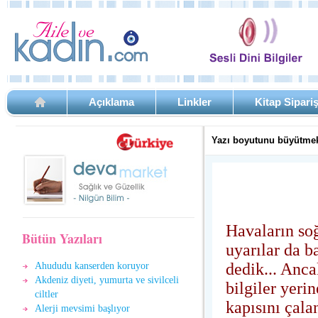
Açıklama
Linkler
Kitap Sipari
Yazı boyutunu büyütmek
Havaların soğ
Bütün Yazıları
uyarılar da b
dedik... Anc
Ahududu kanserden koruyor
Akdeniz diyeti, yumurta ve sivilceli
bilgiler yeri
ciltler
kapısını çala
Alerji mevsimi başlıyor