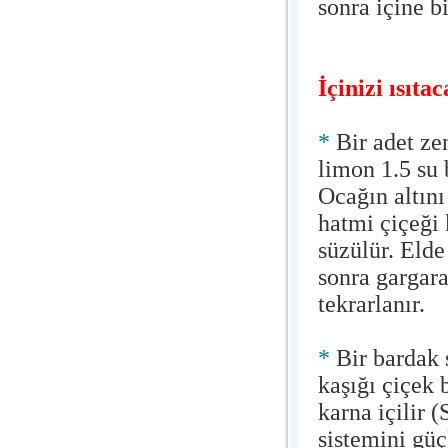
sonra içine bi
İçinizi ısıta
*
Bir adet zen
limon 1.5 su 
Ocağın altını
hatmi çiçeği
süzülür. Elde 
sonra gargara
tekrarlanır.
*
Bir bardak s
kaşığı çiçek b
karna içilir 
sistemini güç