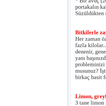
*
Bir avuç (2
portakalın ka
Süzüldükten s
Bitkilerle za
Her zaman öze
fazla kilolar
denenir, gene
yanı başınızd
probleminizi
musunuz? İşte
birkaç basit f
Limon, grey
3 tane limon 