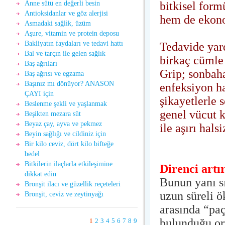
bitkisel for
Anne sütü en değerli besin
Antioksidanlar ve göz alerjisi
hem de ekono
Asmadaki sağlìk, üzüm
Aşure, vitamin ve protein deposu
Bakliyatın faydaları ve tedavi hattı
Tedavide yar
Bal ve tarçın ile gelen sağlık
birkaç cümle 
Baş ağrıları
Grip; sonbaha
Baş ağrısı ve egzama
Başınız mı dönüyor? ANASON
enfeksiyon ha
ÇAYI için
şikayetlerle 
Beslenme şekli ve yaşlanmak
genel vücut k
Beşikten mezara süt
Beyaz çay, ayva ve pekmez
ile aşırı hals
Beyin sağlığı ve cildiniz için
Bir kilo ceviz, dört kilo bifteğe
bedel
Bitkilerin ilaçlarla etkileşimine
Direnci artı
dikkat edin
Bunun yanı sı
Bronşit ilacı ve güzellik reçeteleri
uzun süreli ö
Bronşit, ceviz ve zeytinyağı
arasında “paç
bulunduğu or
1
2
3
4
5
6
7
8
9