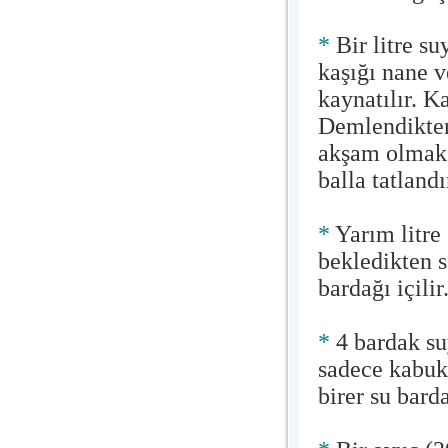
*
Bir litre su
kaşığı nane v
kaynatılır. K
Demlendikten 
akşam olmak ü
balla tatlandır
*
Yarım litre 
bekledikten s
bardağı içilir
*
4 bardak su
sadece kabukl
birer su barda