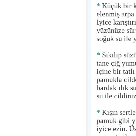
*
Küçük bir k
elenmiş arpa 
İyice karıştır
yüzünüze sür
soğuk su ile 
*
Sıkılıp süzü
tane çiğ yumu
içine bir tatl
pamukla cilde
bardak ılık s
su ile cildin
*
Kışın sertle
pamuk gibi y
iyice ezin. Ü