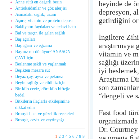
beyinde de ön
Anne sütü en değerli besin
Antioksidanlar ve göz alerjisi
depresyon, a
Asmadaki sağlìk, üzüm
getirdiğini or
Aşure, vitamin ve protein deposu
Bakliyatın faydaları ve tedavi hattı
Bal ve tarçın ile gelen sağlık
İngiltere Zih
Baş ağrıları
araştırmaya g
Baş ağrısı ve egzama
Başınız mı dönüyor? ANASON
vitamin ve m
ÇAYI için
sağlığı üzer
Beslenme şekli ve yaşlanmak
iyi beslemek,
Beşikten mezara süt
Beyaz çay, ayva ve pekmez
Araştırma Di
Beyin sağlığı ve cildiniz için
son zamanlard
Bir kilo ceviz, dört kilo bifteğe
“dengeli ve s
bedel
Bitkilerin ilaçlarla etkileşimine
dikkat edin
Fast food tür
Bronşit ilacı ve güzellik reçeteleri
organizmada a
Bronşit, ceviz ve zeytinyağı
Dr. Courtney
ve omega 6 gi
1
2
3
4
5
6
7
8
9