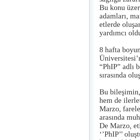
Bu konu üzer
adamları, ma
etlerde oluşa
yardımcı old
8 hafta boyu
Üniversitesi
“PhIP” adlı b
sırasında olu
Bu bileşimin,
hem de ilerl
Marzo, farel
arasında muht
De Marzo, eti
‘’PhIP’’ oluş