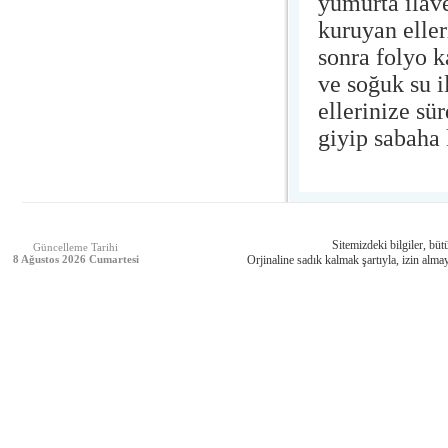
yumurta ilave
kuruyan eller
sonra folyo k
ve soğuk su i
ellerinize sü
giyip sabaha 
Sitemizdeki bilgiler, bütü
Güncelleme Tarihi
8 Ağustos 2026 Cumartesi
Orjinaline sadık kalmak şartıyla, izin almay