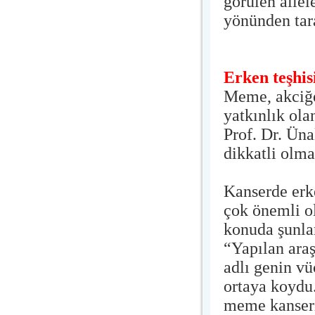
görülen ailel
yönünden tar
Erken teşhi
Meme, akciğer
yatkınlık ola
Prof. Dr. Üna
dikkatli olmas
Kanserde erke
çok önemli o
konuda şunla
“Yapılan ara
adlı genin v
ortaya koydu.
meme kanseri