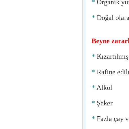
*
Organik yu
*
Doğal olara
Beyne zararl
*
Kızartılmış
*
Rafine edil
*
Alkol
*
Şeker
*
Fazla çay v