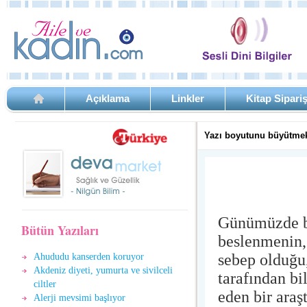
Açıklama
Linkler
Kitap Sipari
Yazı boyutunu büyütmek
Günümüzde bi
Bütün Yazıları
beslenmenin, 
sebep olduğu,
Ahududu kanserden koruyor
Akdeniz diyeti, yumurta ve sivilceli
tarafından bi
ciltler
eden bir araş
Alerji mevsimi başlıyor