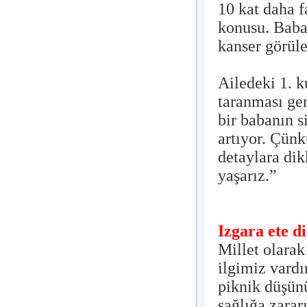
10 kat daha f
konusu. Baba 
kanser görüle
Ailedeki 1. k
taranması ger
bir babanın s
artıyor. Çünk
detaylara dik
yaşarız.”
Izgara ete d
Millet olarak
ilgimiz vardı
piknik düşün
sağlığa zara