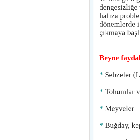
dengesizliğe 
hafıza proble
dönemlerde is
çıkmaya başl
Beyne faydal
*
Sebzeler (Li
*
Tohumlar v
*
Meyveler
*
Buğday, ke