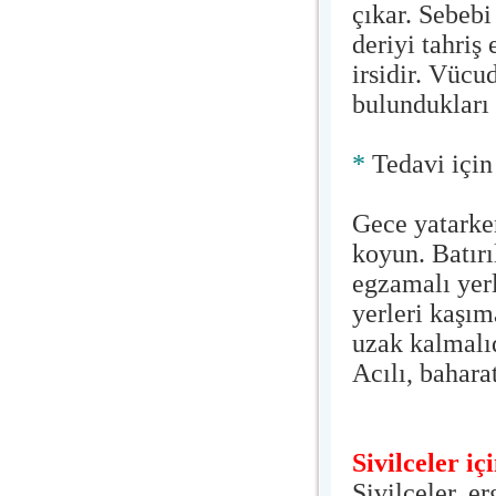
çıkar. Sebebi
deriyi tahriş
irsidir. Vüc
bulundukları 
*
Tedavi için
Gece yatarken
koyun. Batırı
egzamalı yer
yerleri kaşı
uzak kalmalıd
Acılı, bahara
Sivilceler i
Sivilceler, e