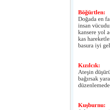
Böğürtlen:
Doğada en fa
insan vücudu
kansere yol a
kas hareketle
basura iyi ge
Kızılcık:
Ateşin düşür
bağırsak yara
düzenlemede 
Kuşburnu: