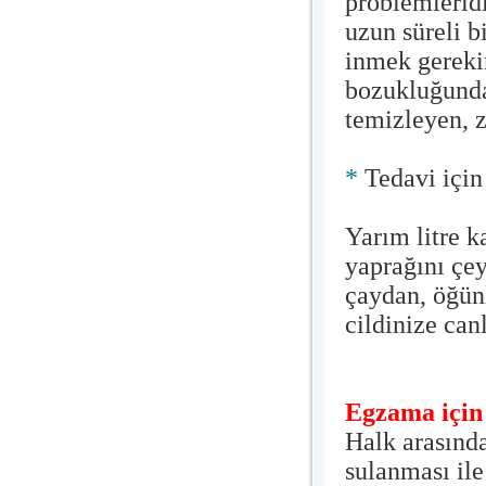
problemleridi
uzun süreli 
inmek gereki
bozukluğunda
temizleyen, z
*
Tedavi için
Yarım litre k
yaprağını çe
çaydan, öğünl
cildinize can
Egzama için
Halk arasında
sulanması ile