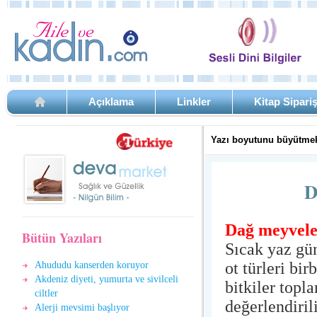
Açıklama
Linkler
Kitap Sipari
Yazı boyutunu büyütmek
D
Dağ meyveler
Bütün Yazıları
Sıcak yaz gün
ot türleri bir
Ahududu kanserden koruyor
Akdeniz diyeti, yumurta ve sivilceli
bitkiler topl
ciltler
değerlendiril
Alerji mevsimi başlıyor