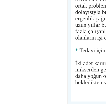
ortak problem
dolayısıyla b
ergenlik çağı
uzun yıllar b
fazla çalışa
olanların işi
*
Tedavi için
İki adet karn
mikserden geç
daha yoğun o
bekledikten s