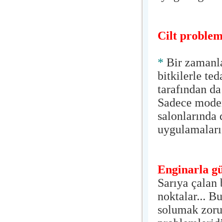
Cilt probleml
*
Bir zamanla
bitkilerle t
tarafından da
Sadece moder
salonlarında 
uygulamaları 
Enginarla gü
Sarıya çalan 
noktalar... B
solumak zorun