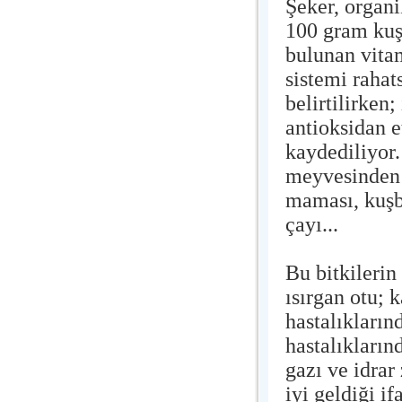
Şeker, organ
100 gram kuş
bulunan vitam
sistemi rahat
belirtilirken;
antioksidan e
kaydediliyor
meyvesinden 
maması, kuşb
çayı...
Bu bitkilerin
ısırgan otu; 
hastalıkların
hastalıkların
gazı ve idrar
iyi geldiği if