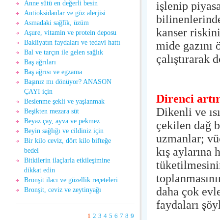
işlenip piya
Anne sütü en değerli besin
Antioksidanlar ve göz alerjisi
bilinenlerind
Asmadaki sağlìk, üzüm
kanser riskin
Aşure, vitamin ve protein deposu
Bakliyatın faydaları ve tedavi hattı
mide gazını ö
Bal ve tarçın ile gelen sağlık
çalıştırarak d
Baş ağrıları
Baş ağrısı ve egzama
Başınız mı dönüyor? ANASON
ÇAYI için
Direnci artı
Beslenme şekli ve yaşlanmak
Dikenli ve ıs
Beşikten mezara süt
Beyaz çay, ayva ve pekmez
çekilen dağ b
Beyin sağlığı ve cildiniz için
uzmanlar; vü
Bir kilo ceviz, dört kilo bifteğe
kış aylarına h
bedel
Bitkilerin ilaçlarla etkileşimine
tüketilmesini
dikkat edin
toplanmasını
Bronşit ilacı ve güzellik reçeteleri
daha çok evle
Bronşit, ceviz ve zeytinyağı
faydaları şöy
1
2
3
4
5
6
7
8
9