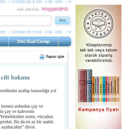
Dini Sual-Cevap
Yazıcı için
cilt bakımı
milimini azaltıp kansızlığa yol
in hemen ardından çay ve
için çay ve kahvenin
 “Yemeklerden sonra, vücudun
rekir. Bu da en az bir saattir.
azaltacaktır” diyor.