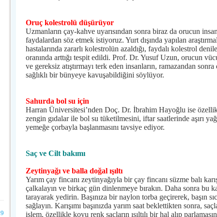
Oruç kolestrolü düşürüyor
Uzmanların çay-kahve uyarısından sonra biraz da orucun insa
faydalardan söz etmek istiyoruz. Yurt dışında yapılan araştırma
hastalarında zararlı kolestrolün azaldığı, faydalı kolestrol de
oranında arttığı tespit edildi. Prof. Dr. Yusuf Uzun, orucun v
ve gereksiz atıştırmayı terk eden insanların, ramazandan sonra 
sağlıklı bir bünyeye kavuşabildiğini söylüyor.
Sahurda bol su için
Harran Üniversitesi’nden Doç. Dr. İbrahim Hayoğlu ise özelli
zengin gıdalar ile bol su tüketilmesini, iftar saatlerinde aşırı y
yemeğe çorbayla başlanmasını tavsiye ediyor.
Saç ve Cilt bakımı
Zeytinyağı ve balla doğal ışıltı
Yarım çay fincanı zeytinyağıyla bir çay fincanı süzme balı karışt
çalkalayın ve birkaç gün dinlenmeye bırakın. Daha sonra bu ka
tarayarak yedirin. Başınıza bir naylon torba geçirerek, başın s
sağlayın. Karışımı başınızda yarım saat beklettikten sonra, saçl
9
işlem, özellikle koyu renk saçların ışıltılı bir hal alıp parlamasın