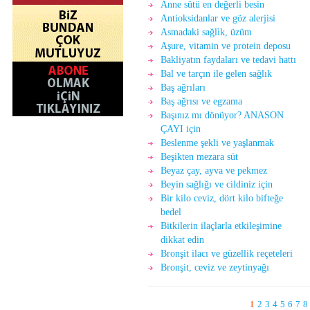
Anne sütü en değerli besin
Antioksidanlar ve göz alerjisi
Asmadaki sağlìk, üzüm
Aşure, vitamin ve protein deposu
Bakliyatın faydaları ve tedavi hattı
Bal ve tarçın ile gelen sağlık
Baş ağrıları
Baş ağrısı ve egzama
Başınız mı dönüyor? ANASON
ÇAYI için
Beslenme şekli ve yaşlanmak
Beşikten mezara süt
Beyaz çay, ayva ve pekmez
Beyin sağlığı ve cildiniz için
Bir kilo ceviz, dört kilo bifteğe
bedel
Bitkilerin ilaçlarla etkileşimine
dikkat edin
Bronşit ilacı ve güzellik reçeteleri
Bronşit, ceviz ve zeytinyağı
1
2
3
4
5
6
7
8