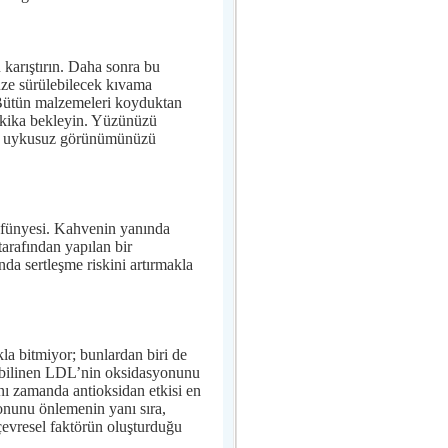
 karıştırın. Daha sonra bu
üze sürülebilecek kıvama
n. Bütün malzemeleri koyduktan
dakika bekleyin. Yüzünüzü
ve uykusuz görünümünüzü
in fünyesi. Kahvenin yanında
tarafından yapılan bir
nda sertleşme riskini artırmakla
a bitmiyor; bunlardan biri de
ak bilinen LDL’nin oksidasyonunu
ı zamanda antioksidan etkisi en
onunu önlemenin yanı sıra,
 çevresel faktörün oluşturduğu