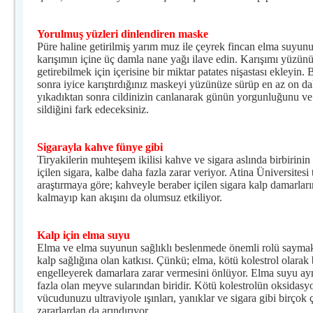
Yorulmuş yüzleri dinlendiren maske
Püre haline getirilmiş yarım muz ile çeyrek fincan elma suyunu
karışımın içine üç damla nane yağı ilave edin. Karışımı yüzün
getirebilmek için içerisine bir miktar patates nişastası ekleyi
sonra iyice karıştırdığınız maskeyi yüzünüze sürüp en az on 
yıkadıktan sonra cildinizin canlanarak günün yorgunluğunu 
sildiğini fark edeceksiniz.
Sigarayla kahve fünye gibi
Tiryakilerin muhteşem ikilisi kahve ve sigara aslında birbirin
içilen sigara, kalbe daha fazla zarar veriyor. Atina Üniversitesi 
araştırmaya göre; kahveyle beraber içilen sigara kalp damarları
kalmayıp kan akışını da olumsuz etkiliyor.
Kalp için elma suyu
Elma ve elma suyunun sağlıklı beslenmede önemli rolü saymakl
kalp sağlığına olan katkısı. Çünkü; elma, kötü kolestrol olar
engelleyerek damarlara zarar vermesini önlüyor. Elma suyu ayn
fazla olan meyve sularından biridir. Kötü kolestrolün oksidasy
vücudunuzu ultraviyole ışınları, yanıklar ve sigara gibi birçok
zararlardan da arındırıyor.