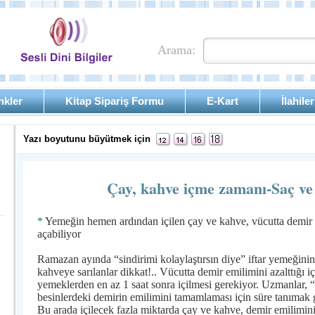
Arama:
nkler
Kitap Sipariş Formu
E-Kart
İlahiler
Yazı boyutunu büyütmek için
Çay, kahve içme zamanı-Saç ve 
*
Yemeğin hemen ardından içilen çay ve kahve, vücutta demir e
açabiliyor
Ramazan ayında “sindirimi kolaylaştırsın diye” iftar yemeğin
kahveye sarılanlar dikkat!.. Vücutta demir emilimini azalttığı 
yemeklerden en az 1 saat sonra içilmesi gerekiyor. Uzmanlar,
besinlerdeki demirin emilimini tamamlaması için süre tanımak ge
Bu arada içilecek fazla miktarda çay ve kahve, demir emilimini 