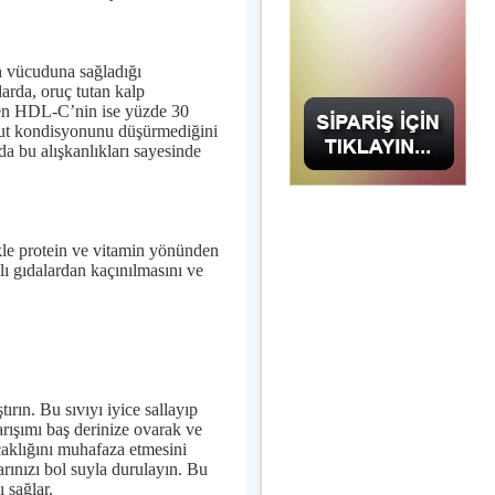
n vücuduna sağladığı
larda, oruç tutan kalp
nilen HDL-C’nin ise yüzde 30
ücut kondisyonunu düşürmediğini
da bu alışkanlıkları sayesinde
kle protein ve vitamin yönünden
ağlı gıdalardan kaçınılmasını ve
ırın. Bu sıvıyı iyice sallayıp
rışımı baş derinize ovarak ve
ıcaklığını muhafaza etmesini
arınızı bol suyla durulayın. Bu
ı sağlar.