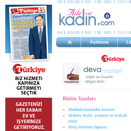
Açıklama
Li
Bütün Yazıları
Ahududu kanserden koruyor
Akdeniz diyeti, yumurta ve sivilceli
ciltler
Alerji mevsimi başlıyor