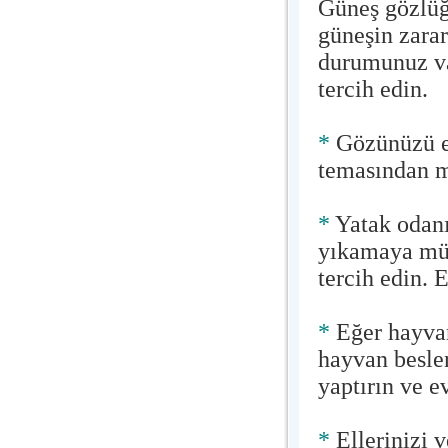
Güneş gözlüğ
güneşin zararl
durumunuz va
tercih edin.
*
Gözünüzü el
temasından 
*
Yatak odanı
yıkamaya müs
tercih edin. 
*
Eğer hayvan
hayvan besle
yaptırın ve e
*
Ellerinizi v