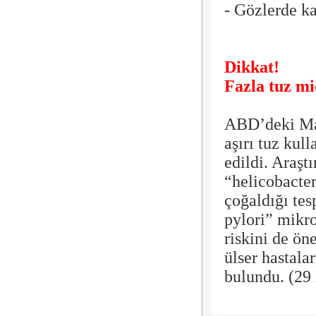
- Gözlerde k
Dikkat!
Fazla tuz mi
ABD’deki Mar
aşırı tuz kul
edildi. Araşt
“helicobacter
çoğaldığı tes
pylori” mikr
riskini de ön
ülser hastala
bulundu. (29