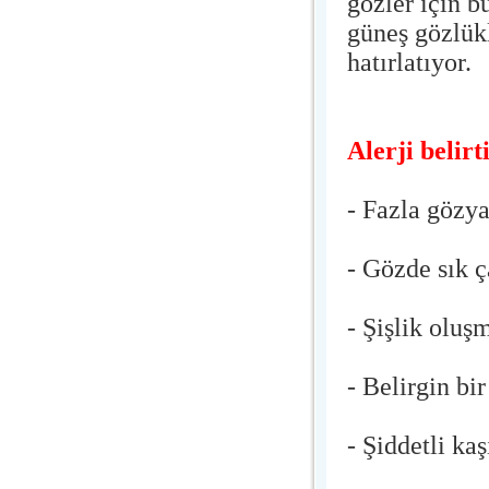
gözler için b
güneş gözlükl
hatırlatıyor.
Alerji belirt
- Fazla gözya
- Gözde sık 
- Şişlik oluş
- Belirgin bir
- Şiddetli kaş