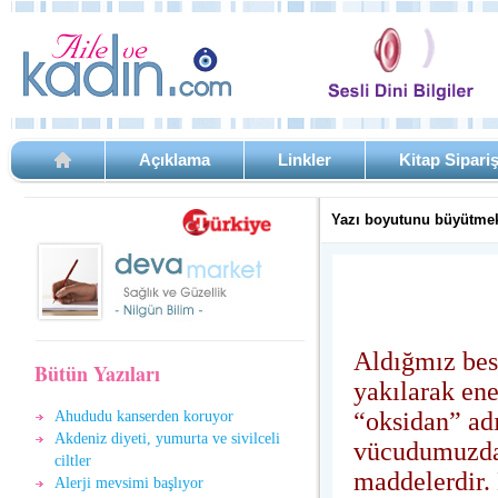
Açıklama
Linkler
Kitap Sipari
Yazı boyutunu büyütmek
Aldığmız besi
Bütün Yazıları
yakılarak en
“oksidan” adı
Ahududu kanserden koruyor
Akdeniz diyeti, yumurta ve sivilceli
vücudumuzda 
ciltler
maddelerdir. 
Alerji mevsimi başlıyor