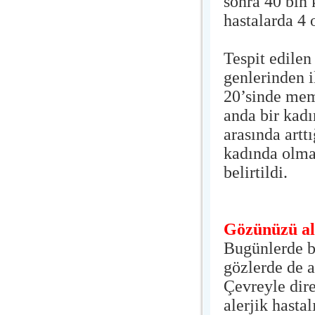
sonra 40 bin 
hastalarda 4 
Tespit edil
genlerinden i
20’sinde meme
anda bir kadı
arasında arttı
kadında olmas
belirtildi.
Gözünüzü al
Bugünlerde bi
gözlerde de a
Çevreyle dir
alerjik hasta