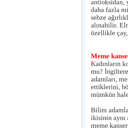
antioksidan,
daha fazla m
sebze ağırlık
alınabilir. E
özellikle çay
Meme kanser
Kadınların k
mu? İngilter
adamları, me
ettiklerini,
mümkün hale 
Bilim adamla
ikisinin aynı
meme kanseri