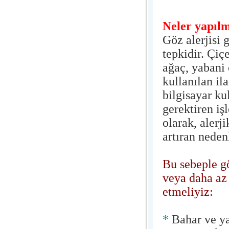
Neler yapılm
Göz alerjisi 
tepkidir. Çiç
ağaç, yabani 
kullanılan ila
bilgisayar ku
gerektiren i
olarak, alerj
artıran neden
Bu sebeple g
veya daha az
etmeliyiz:
*
Bahar ve ya