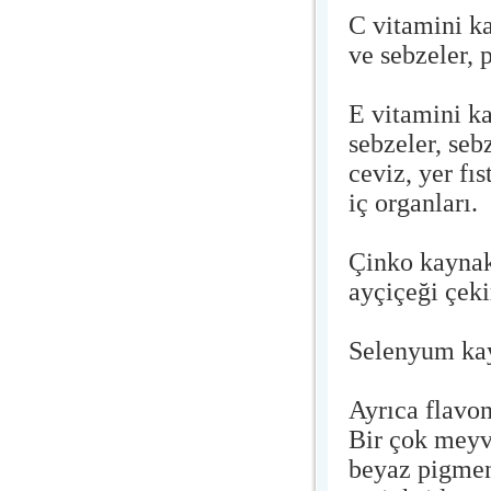
C vitamini ka
ve sebzeler, p
E vitamini ka
sebzeler, sebz
ceviz, yer fı
iç organları.
Çinko kaynakl
ayçiçeği çeki
Selenyum kay
Ayrıca flavon
Bir çok meyv
beyaz pigmen