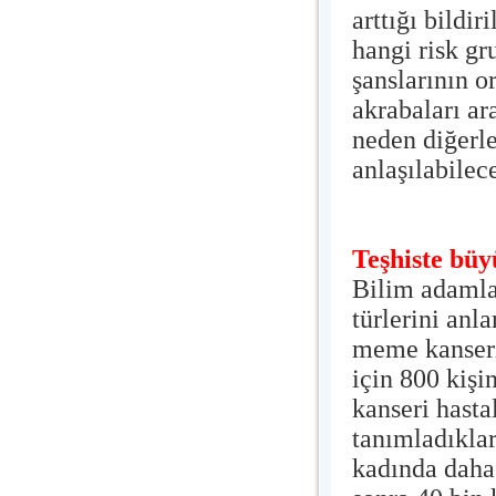
arttığı bildir
hangi risk gr
şanslarının o
akrabaları ar
neden diğerle
anlaşılabilec
Teşhiste büy
Bilim adamla
türlerini an
meme kanserin
için 800 kişi
kanseri hast
tanımladıklar
kadında daha