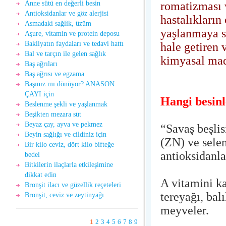
romatizması 
Anne sütü en değerli besin
Antioksidanlar ve göz alerjisi
hastalıkların
Asmadaki sağlìk, üzüm
yaşlanmaya se
Aşure, vitamin ve protein deposu
Bakliyatın faydaları ve tedavi hattı
hale getiren 
Bal ve tarçın ile gelen sağlık
kimyasal madd
Baş ağrıları
Baş ağrısı ve egzama
Başınız mı dönüyor? ANASON
ÇAYI için
Hangi besin
Beslenme şekli ve yaşlanmak
Beşikten mezara süt
Beyaz çay, ayva ve pekmez
“Savaş beşlis
Beyin sağlığı ve cildiniz için
(ZN) ve sele
Bir kilo ceviz, dört kilo bifteğe
antioksidanla
bedel
Bitkilerin ilaçlarla etkileşimine
dikkat edin
A vitamini ka
Bronşit ilacı ve güzellik reçeteleri
tereyağı, bal
Bronşit, ceviz ve zeytinyağı
meyveler.
1
2
3
4
5
6
7
8
9