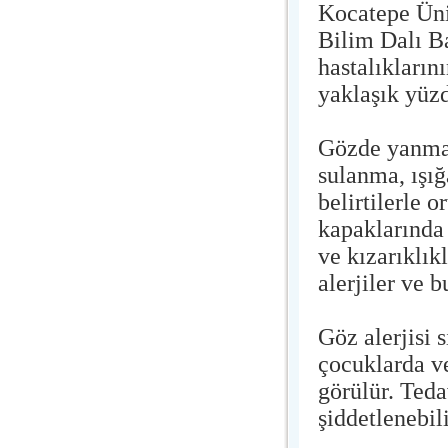
Kocatepe Üni
Bilim Dalı Ba
hastalıkların
yaklaşık yüzd
Gözde yanma,
sulanma, ışığ
belirtilerle o
kapaklarında 
ve kızarıklık
alerjiler ve b
Göz alerjisi s
çocuklarda ve
görülür. Teda
şiddetlenebili