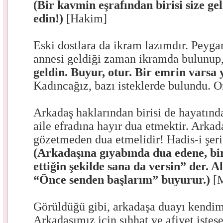
(Bir kavmin eşrafından birisi size ge
edin!)
[Hakim]
Eski dostlara da ikram lazımdır. Peyg
annesi geldiği zaman ikramda bulunup
geldin. Buyur, otur. Bir emrin varsa
Kadıncağız, bazı isteklerde bulundu. On
Arkadaş haklarından birisi de hayatın
aile efradına hayır dua etmektir. Arka
gözetmeden dua etmelidir! Hadis-i şeri
(Arkadaşına gıyabında dua edene, bi
ettiğin şekilde sana da versin” der. Al
“Önce senden başlarım” buyurur.)
[M
Görüldüğü gibi, arkadaşa duayı kendim
Arkadaşımız için sıhhat ve afiyet istese