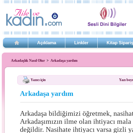
Açıklama
Linkler
Kitap Sipari
Arkadaşlık Nasıl Olur
>
Arkadaşa yardım
Yazıcı için
Yazı boy
Arkadaşa yardım
Arkadaşa bildiğimizi öğretmek, nasiha
Arkadaşımızın ilme olan ihtiyacı mala 
değildir. Nasihate ihtiyacı varsa gizli 