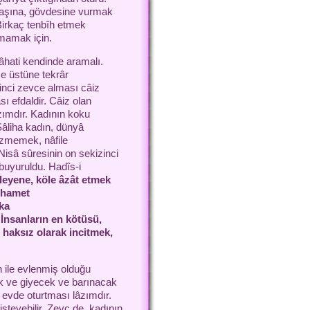
 başına, gövdesine vurmak
 Birkaç tenbîh etmek
lmamak için.
âhati kendinde aramalı.
e üstüne tekrâr
inci zevce alması câiz
ı efdaldir. Câiz olan
âzımdır. Kadının koku
Sâliha kadın, dünyâ
üzmemek, nâfile
(Nisâ sûresinin on sekizinci
buyuruldu. Hadîs-i
leyene, köle âzât etmek
erhamet
ıka
. İnsanların en kötüsü,
haksız olarak incitmek,
h ile evlenmiş olduğu
ek ve giyecek ve barınacak
u evde oturtması lâzımdır.
teyebilir. Zevc de, kadının