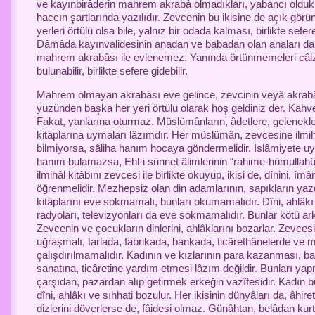
ve kayınbirâderin mahrem akrabâ olmadıkları, yabancı olduk
haccın şartlarında yazılıdır. Zevcenin bu ikisine de açık gö
yerleri örtülü olsa bile, yalnız bir odada kalması, birlikte sefe
Dâmâda kayınvalidesinin anadan ve babadan olan anaları da 
mahrem akrabâsı ile evlenemez. Yanında örtünmemeleri câiz 
bulunabilir, birlikte sefere gidebilir.
Mahrem olmayan akrabâsı eve gelince, zevcinin veyâ akrabâ
yüzünden başka her yeri örtülü olarak hoş geldiniz der. Kahve, 
Fakat, yanlarına oturmaz. Müslümânların, âdetlere, geleneklere
kitâplarına uymaları lâzımdır. Her müslümân, zevcesine ilmih
bilmiyorsa, sâliha hanım hocaya göndermelidir. İslâmiyete 
hanım bulamazsa, Ehl-i sünnet âlimlerinin “rahime-hümullahü
ilmihâl kitâbını zevcesi ile birlikte okuyup, ikisi de, dînini, îmân
öğrenmelidir. Mezhepsiz olan din adamlarının, sapıkların yazd
kitâplarını eve sokmamalı, bunları okumamalıdır. Dîni, ahlâk
radyoları, televizyonları da eve sokmamalıdır. Bunlar kötü ar
Zevcenin ve çocukların dinlerini, ahlâklarını bozarlar. Zevcesi v
uğraşmalı, tarlada, fabrikada, bankada, ticârethânelerde ve
çalışdırılmamalıdır. Kadının ve kızlarının para kazanması, b
sanatına, ticâretine yardım etmesi lâzım değildir. Bunları yap
çarşıdan, pazardan alıp getirmek erkeğin vazîfesidir. Kadın 
dîni, ahlâkı ve sıhhati bozulur. Her ikisinin dünyâları da, âhire
dizlerini döverlerse de, fâidesi olmaz. Günâhtan, belâdan kur