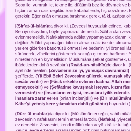
Sopa ile, yumruk ile, tekme ile, düğümlü bez ile dövmek ve
hiçbir zamân câiz değildir. Sâir kabâhatlerde, hiç dövülmez.
gerektir. Eğer ıslâh olmazsa bırakmak gerek, tâ ki, azâpta o
[
(Şir’at-ül-islâm)
da diyor ki, (Zevcesi huysuzluk edince, kab
Ben iyi olsaydım, böyle yapmazdı demelidir. Sâliha olan zevc
evlenmemelidir. Nafakalarında adâlet yapamayacak olanın ik
değildir. Adâlet yapacağını bilenin alması câiz ise de, almamas
yerlere giderken başörtüsü örtmesi ve bedenini iyi örtmesi l
sürünerek, zînetlerini göstererek sokağa çıkması harâmdır. 
nimetlerinin en kıymetlisidir. Müslümâna şefkat göstermek, 
ibâdetlerden dahâ sevâptır.)
(Rıyâd-un-nâsihîn)
de diyor ki, 
âyetinde meâlen,
(Zevcelerinize iyi, yumuşak davranınız!)
şerîflerde,
(Yâ Ebâ Bekr! Zevcesine gülerek, yumuşak söy
sevâbı verilir)
ve
(Fâsık erkekle evlenen kadına, Allah m
etmeyecektir)
ve
(Şefâatime kavuşmak isteyen, kızını
fâs
vermesin!)
ve
(İnsanların en iyisi, insanlara iyilik edendir
insanlara zarar veren
[onları inciten]
dir)
ve
(Bir müslümânı 
Kâbe’yi yetmiş kere yıkmaktan dahâ günâhtır)
buyuruldu.)
(Dürr-ül-muhtâr)
da diyor ki, (Müslümân erkeğin, sahîh nikâ
zevcesinin nafakasını temîn etmesi farzdır.
(Nafaka)
, yiyec
ev demektir. Zevcesini, kendi mülkü olan veyâ kirâ ile tuttuğ
Zevce, evde erkeğin akrabâsından hiçbirinin bulunmamasını is