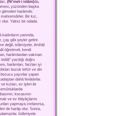
ları,
(Ni’met-i islâm)
da,
rünmesi, yüzünden başka
re gitmeleri harâmdır.
mahremdirler. Bir kız,
olur. Yalnız bir odada
 kadınların yanında,
çay gibi şeyler getirir.
 değil, islâmiyete, ilmihâl
âl öğretmeli, kendi
uyan, harâmlardan sakınan
 teâlâ” yazdığı doğru
ını, harâmları, farzları iyi
ıkları bozuk tefsîr ve din
ı bozucu yayınlar yapan
kadaştan dahâ fenâdırlar.
e kızları, ev işleri ile
 memûrluklarda
abasının, kocasının
mak ve ev ihtiyâçlarını
bunları yapmaya zorlanırsa,
tleri de harâp olur. Sonra,
tulamazlar. İslâmiyete