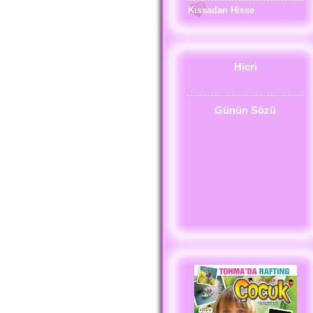
Kıssadan Hisse
Hicri
Günün Sözü