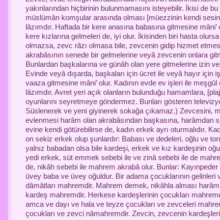
yakınlarından hiçbirinin bulunmamasını isteyebilir. İkisi de bu 
müslümân komşular arasında olması [müezzinin kendi sesinin
lâzımdır. Haftada bir kere anasına babasına gitmesine mâni’ 
kere kızlarına gelmeleri de, iyi olur. İkisinden biri hasta olur
olmazsa, zevc râzı olmasa bile, zevcenin gidip hizmet etme
akrabâsının senede bir gelmelerine veyâ zevcenin onlara gi
Bunlardan başkalarına ve günâh olan yere gitmelerine izin veri
Evinde veyâ dışarda, başkaları için ücret ile veyâ hayır içi
vaaza gitmesine mâni’ olur. Kadının evde ev işleri ile meşgû
lâzımdır. Avret yeri açık olanların bulunduğu hamamlara, [plaj
oyunlarını seyretmeye göndermez. Bunları gösteren televizy
Süslenerek ve yeni giyinerek sokağa çıkamaz.) Zevcesini, 
evlenmesi harâm olan akrabâsından başkasına, harâmdan 
evine kendi götürebilirse de, kadın erkek ayrı oturmalıdır. Ka
on sekiz erkek olup şunlardır: Babası ve dedeleri, oğlu ve to
yalnız babadan olsa bile kardeşi, erkek ve kız kardeşinin oğul
yedi erkek, süt emmek sebebi ile ve zinâ sebebi ile de mahr
de, nikâh sebebi ile mahrem akrabâ olur. Bunlar: Kayınpeder
üvey baba ve üvey oğuldur. Bir adama çocuklarının gelinleri 
dâmâtları mahremdir. Mahrem demek, nikâhla alması harâm 
kardeş mahremdir. Herkese kardeşlerinin çocukları mahremdir
amca ve dayı ve hala ve teyze çocukları ve zevceleri mahrem
çocukları ve zevci nâmahremdir. Zevcin, zevcenin kardeşler