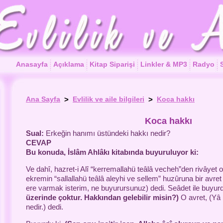
Anasayfa
Açıklama
Kitap Siparişi
Linkler & MP3
Radyo
S
Ana Sayfa
>
Evlilik ve aile bilgileri
>
Koca hakkı
Koca hakkı
Sual:
Erkeğin hanımı üstündeki hakkı nedir?
CEVAP
Bu konuda,
İslâm Ahlâkı
kitabında buyuruluyor ki:
Ve dahî, hazret-i Alî “kerremallahü teâlâ vecheh”den rivâyet ol
ekremin “sallallahü teâlâ aleyhi ve sellem” huzûruna bir avret 
ere varmak isterim, ne buyurursunuz) dedi. Seâdet ile buyurd
üzerinde çoktur. Hakkından gelebilir misin?)
O avret, (Yâ 
nedir.) dedi.