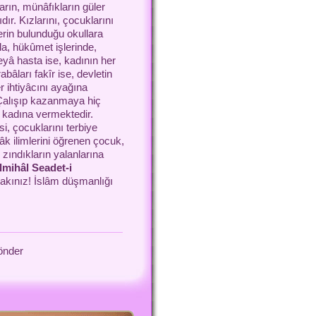
rın, münâfıkların güler
dır. Kızlarını, çocuklarını
rin bulunduğu okullara
a, hükûmet işlerinde,
eyâ hasta ise, kadının her
âları fakîr ise, devletin
r ihtiyâcını ayağına
 Çalışıp kazanmaya hiç
a kadına vermektedir.
si, çocuklarını terbiye
âk ilimlerini öğrenen çocuk,
zındıkların yalanlarına
İlmihâl Seadet-i
bakınız! İslâm düşmanlığı
önder