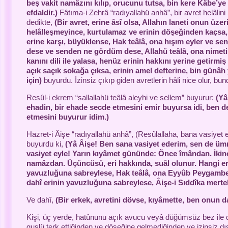
beş vakit namâzını kılıp, orucunu tutsa, bin kere Kâbe’y
efdaldir.)
Fâtıma-i Zehrâ “radıyallahü anhâ”, bir avret helâlini i
dedikte,
(Bir avret, erine âsî olsa, Allahın laneti onun üzerin
helâlleşmeyince, kurtulamaz ve erinin döşeğinden kaçsa, 
erine karşı, büyüklense, Hak teâlâ, ona
hışım
eyler ve se
dese ve senden ne gördüm dese, Allahü teâlâ, ona nimetin
kanını dili ile yalasa, henüz erinin hakkını yerine getirmiş 
açık saçık sokağa çıksa, erinin amel defterine, bin günâh ya
için)
buyurdu. İzinsiz çıkıp giden avretlerin hâli nice olur, bu
Resûl-i ekrem “sallallahü teâlâ aleyhi ve sellem” buyurur:
(Yâ
ehadin, bir ehade secde etmesini emir buyursa idi, ben de
etmesini buyurur idim.)
Hazret-i Âişe “radıyallahü anhâ”, (Resûlallaha, bana vasiyet 
buyurdu ki,
(Yâ Âişe! Ben sana vasiyet ederim, sen de üm
vasiyet eyle! Yarın kıyâmet gününde: Önce îmândan. İkinc
namâzdan. Üçüncüsü, eri hakkında, suâl olunur. Hangi erk
yavuzluğuna
sabreylese
, Hak teâlâ, ona Eyyûb Peygamber
dahî erinin yavuzluğuna
sabreylese,
Âişe-i Sıddîka merteb
Ve dahî,
(Bir erkek, avretini dövse, kıyâmette, ben onun 
Kişi, üç yerde, hatûnunu açık avucu veyâ düğümsüz bez ile
guslü terk ettiğinden ve döşeğine gelmediğinden ve izinsiz dı