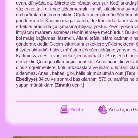
uyan, dünyâda da, âhirette de, râhata kavuşur. Kötü arkadaşla
yüzlerine, tatlı dillerine aldanmamalı, ilmihâl kitâplarına uymalı
da harâmlardan korumalıdır. Oğullarını müslümân öğretmenle
göndermelidir. Kadının mağazalarda, dükkânlarda, fabrikalard
erkekler arasında çalışmasına ihtiyâcı yoktur. Zevci yoksa v
ihtiyâcını mahrem akrabâsı temîn etmeye mecbûrdur. Bu akrab
bol maâş bağlaması lâzımdır. Allahü teâlâ, islâm kadınının he
göndermektedir. Geçim sıkıntısını erkeklere yüklemektedir.
ihtiyâcı olmadığı hâlde, mîrâstan erkeğin aldığının yarısını d
Kadının vazîfesi, ev içindeki işleri yapmaktır. Bu işlerin birinci
etmesidir. Çocuğun ilk mürşidi anasıdır. Anasından din ve ahl
dinsiz öğretmenlere, kötü arkadaşlara ve islâm düşmanı olan 
aldanmaz. Anası, babası gibi, hâlis bir müslümân olur.
(Tam
Ebediyye)
84.cü ve sonraki baskılarının, 579.cu sahîfesine 
yapan münâfıklara
(Zındık)
denir.]
Arkadaşına G
Yazdır