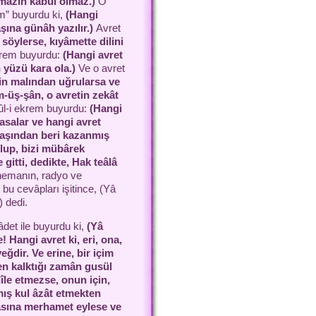
namâzın kabûl olmaz.)
O
em” buyurdu ki,
(Hangi
aşına günâh yazılır.)
Avret
 söylerse, kıyâmette dilini
ekrem buyurdu:
(Hangi avret
in yüzü kara ola.)
Ve o avret
nin malından
uğrularsa ve
îm-üş-şân, o avretin zekât
sûl-i ekrem buyurdu:
(Hangi
asalar ve hangi avret
yaşından beri kazanmış
lup, bizi mübârek
gitti, dedikte, Hak teâlâ
nemanın, radyo ve
 bu cevâpları işitince, (Yâ
 dedi.
âdet ile buyurdu ki,
(Yâ
 Hangi avret ki, eri, ona,
ğdir. Ve erine, bir içim
den kalktığı zamân
gusül
île etmezse, onun için,
tmış kul âzât etmekten
abâsına merhamet eylese ve