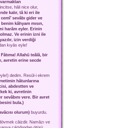
e varmaktan
ncitse, hâli nice olur,
de kalır, tâ ki eri ile
cemî’ sevâbı gider ve
n benim kâhyam mısın,
i harâm eyler. Erinin
olmaz. Ve erinin izni ile
zılır, izin verdiği
ndan kıyâs eyle!
 Fâtıma! Allahü teâlâ,
bir
, avretin erine secde
eyle!) dedim. Resûl-i ekrem
metimin hâtunlarına
isi, abdestten ve
ek ki, avretinin
 sevâbını vere. Bir avret
esini bula.)
davâcısı olurum)
buyurdu.
 dövmek câizdir. Namâzı ve
şarıya çıktığından ötürü.