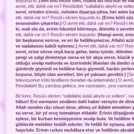
Buyurdu ki,
(Sen onu incitir isen, Allaha âsî olursun ve 
avret, etti, dahâ var mı? Resûlullah “sallallahü aleyhi ve sell
avret, erinden izinsiz, evinden dışarıya çıksa, her adım b
etti, dahâ var mı? Resûl-i ekrem buyurdu ki,
(Erine kötü söz
ensesinden çıkarırlar.)
O avret etti, dahâ var mı? Resûl-i 
ki, malı ola da, erinin hâcetini bitirmeye, âhirette o avret
etti, dahâ var mı? Resûl-i ekrem buyurdu:
(Hangi avret, eri
bir başkasına verirse, ve eri ile helâlleşmezse, Allahü az
ve sadakasını kabûl eylemez.)
Avret etti, dahâ var mı? Re
avret, erine sövse veyâ karşı gelse,
tamu içinde, dilinden 
çengi ve çalgı dinlemeye varsa ve bir akça verse, küçük 
olduğu sevâp mahvola ve üzerindeki libasları da davâcı o
günlerde giymedi ve helâline karşı giymedi, harâm yerlere 
buyurur, böyle olan avretleri, bin yıl yaksam gerektir.)
[Si
televizyonun kötü taraflarını buradan da anlamalıdır.] O avret,
Resûlallah! Bu zamâna gelince, ere varmadım, yine varmam)
Bir kere, Resûl-i ekrem “sallallahü teâlâ aleyhi ve sellem”, se
hâtun! Ere varmanın sevâbını dahî haber vereyim de dinle!
Allah senden râzı olsun dese, altmış yıl ibâdet etmekten ye
su verse, bir yıl oruç tutmaktan efdaldir. Erinin döşeğin
eylese
, bir kurban
kesmişçesine sevâp bula. Ve helâline h
göklerde melekler tesbîh ederler. Ve helâli ile oynasa, al
hayırlıdır. Erinin rızkını muhâfaza etse ve helâlinin akr