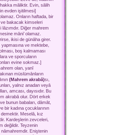
hakka mâliktir. Evin, sâlih
 evden işitilmesi]
olamaz. Onların haftada, bir
sa ve bakacak kimseleri
si lâzımdır. Diğer mahrem
tmesine mâni’ olamaz.
rse, ikisi de günâha girer.
n iş yapmasına ve mektebe,
l olması, boş kalmaması
lara ve sporcuların
onları evine sokmaz.]
mahrem olan, yanî
sakınan müslümânların
dının
(Mahrem akrabâ)
sı,
runları, yalnız anadan veyâ
ları, amcası, dayısıdır. Bu
em akrabâ olur. Dört erkek
 ve bunun babaları, dâmât,
ve bir kadına çocuklarının
demektir. Meselâ, kız
. Kardeşlerin zevceleri,
 değildir. Teyzenin
i nâmahremdir. Eniştenin