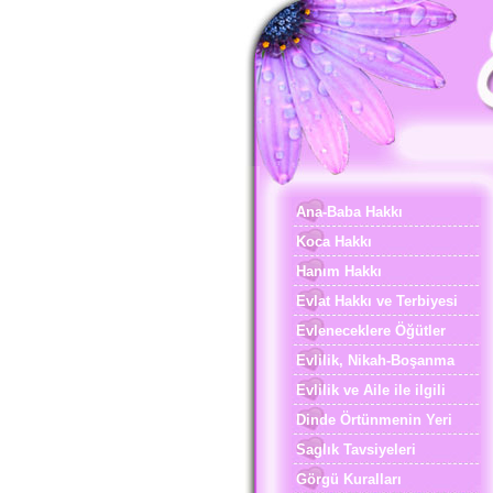
Ana-Baba Hakkı
Koca Hakkı
Hanım Hakkı
Evlat Hakkı ve Terbiyesi
Evleneceklere Öğütler
Evlilik, Nikah-Boşanma
Evlilik ve Aile ile ilgili
Dinde Örtünmenin Yeri
Saglık Tavsiyeleri
Görgü Kuralları