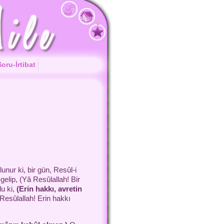
oru-İrtibat
unur ki, bir gün, Resûl-i
gelip, (Yâ Resûlallah! Bir
u ki,
(Erin hakkı, avretin
Resûlallah! Erin hakkı