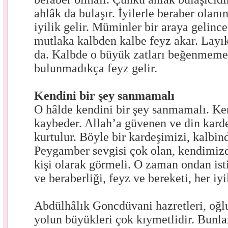
ahlâk da bulaşır. İyilerle beraber olan
iyilik gelir. Müminler bir araya gelince
mutlaka kalbden kalbe feyz akar. Layık
da. Kalbde o büyük zatları beğenmemek
bulunmadıkça feyz gelir.
Kendini bir şey sanmamalı
O hâlde kendini bir şey sanmamalı. K
kaybeder. Allah’a güvenen ve din karde
kurtulur. Böyle bir kardeşimizi, kalbin
Peygamber sevgisi çok olan, kendimizd
kişi olarak görmeli. O zaman ondan istif
ve beraberliği, feyz ve bereketi, her iyil
Abdülhâlık Goncdüvani hazretleri, oğl
yolun büyükleri çok kıymetlidir. Bunl