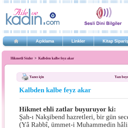
Açıklama
Linkler
Kitap Sipari
Hikmetli Sözler
>
Kalbden kalbe feyz akar
Yazıcı için
Yazı boy
Kalbden kalbe feyz akar
Hikmet ehli zatlar buyuruyor ki:
Şah-ı Nakşibend hazretleri, bir gün se
(Yâ Rabbî, ümmet-i Muhammedin hâli 