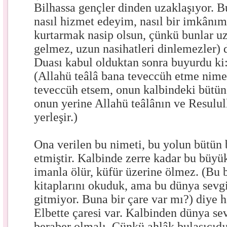
Bilhassa gençler dinden uzaklaşıyor. Bu
nasıl hizmet edeyim, nasıl bir imkânım 
kurtarmak nasip olsun, çünkü bunlar u
gelmez, uzun nasihatleri dinlemezler) d
Duası kabul olduktan sonra buyurdu ki
(Allahü teâlâ bana teveccüh etme nimet
teveccüh etsem, onun kalbindeki bütün 
onun yerine Allahü teâlânın ve Resulull
yerleşir.)
Ona verilen bu nimeti, bu yolun bütün 
etmiştir. Kalbinde zerre kadar bu büyü
imanla ölür, küfür üzerine ölmez. (Bu b
kitaplarını okuduk, ama bu dünya sevg
gitmiyor. Buna bir çare var mı?) diye ha
Elbette çaresi var. Kalbinden dünya sev
beraber olmalı. Çünkü ahlâk bulaşıcıdır