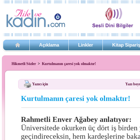
Açıklama
Linkler
Kitap Sipari
Hikmetli Sözler
>
Kurtulmanın çaresi yok olmaktır!
Yazıcı için
Yazı boy
Kurtulmanın çaresi yok olmaktır!
Rahmetli Enver Ağabey anlatıyor:
Üniversitede okurken üç dört iş birde
geçindireceksin, hem kardeşlerine bak