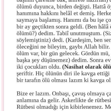
ölümü duyunca, birden değişti. Hattâ ö
hanımına hakkını helâl et demiş. Herke
saymaya başlamış. Hanımı da bu işe ço
bir ay geçtikten sonra geldi. (Ben hâl
ölümü?) dedim. Tabiî unutmuştum. (Si
söylemiştiniz) dedi. (Kardeşim, ben s
öleceğini ne bileyim, gaybı Allah bili
ölüm var, bir gün gelecek. Gördün mü
başka şey düşünemez) dedim. Sonra evli
iki çocukları oldu.
(Nasihat olarak öl
şeriftir. Hiç ölünün diri ile kavga etti
bir tarafın ölü olması lazım ki kavga o
Bize er lazım. Onbaşı, çavuş olmaya ça
anlamına da gelir. Askerlikte de rütbesi
Rütbesi olmadığı için kibirlenemez. 