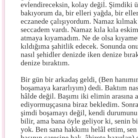
evlendireceksin, kolay değil. Şimdiki ü
bakıyorum da, bir elleri yağda, bir ell
eczanede çalışıyordum. Namaz kılmak 
seccadem vardı. Namaz kıla kıla eskim
atmaya kıyamadım. Ne de olsa kıyame
kıldığıma şahitlik edecek. Sonunda on
nasıl şehidler denizde iken denize bırak
denize bıraktım.
Bir gün bir arkadaş geldi, (Ben hanı
boşamaya kararlıyım) dedi. Baktım nas
hâlde değil. Başımı iki elimin arasına a
ediyormuşçasına biraz bekledim. Sonra
şimdi boşamayı değil, kendi durumunu 
bilir, ama bana öyle geliyor ki, senin b
yok. Ben sana hakkımı helâl ettim, sen 
başının çaresine bak, âhirete hazırlan)