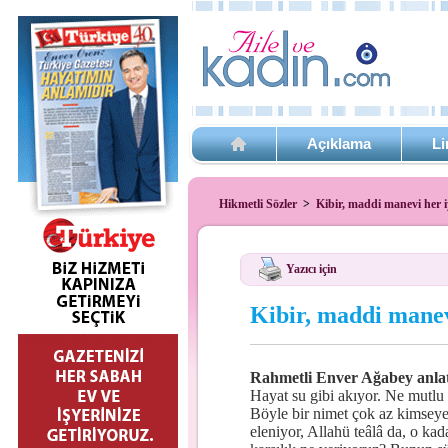
Açıklama
Li
Hikmetli Sözler
>
Kibir, maddi manevi her iy
Yazıcı için
Kibir, maddi manevi
Rahmetli Enver Ağabey anlat
Hayat su gibi akıyor. Ne mutlu bi
Böyle bir nimet çok az kimseye 
eleniyor, Allahü teâlâ da, o kad