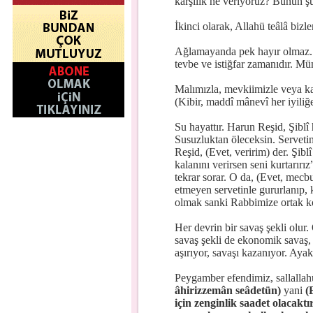
karşılık ne veriyoruz? Bunun şü
İkinci olarak, Allahü teâlâ bizle
Ağlamayanda pek hayır olmaz. H
tevbe ve istiğfar zamanıdır. Mü
Malımızla, mevkiimizle veya k
(Kibir, maddî mânevî her iyiliğ
Su hayattır. Harun Reşid, Şiblî 
Susuzluktan öleceksin. Servetini
Reşid, (Evet, veririm) der. Şiblî
kalanını verirsen seni kurtarırız”
tekrar sorar. O da, (Evet, mecbur
etmeyen servetinle gururlanıp, k
olmak sanki Rabbimize ortak k
Her devrin bir savaş şekli olur
savaş şekli de ekonomik savaş, 
aşırıyor, savaşı kazanıyor. Ayak
Peygamber efendimiz, sallallahü
âhirizzemân seâdetün)
yani
(
için zenginlik saadet olacaktı