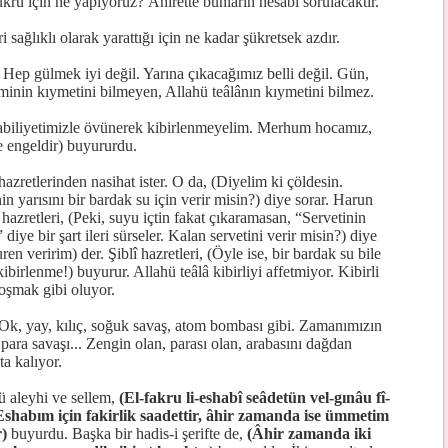
krü için ne yapıyoruz? Âhirette bunların hesabı sorulacaktır.
ri sağlıklı olarak yarattığı için ne kadar şükretsek azdır.
ep gülmek iyi değil. Yarına çıkacağımız belli değil. Gün,
minin kıymetini bilmeyen, Allahü teâlânın kıymetini bilmez.
abiliyetimizle övünerek kibirlenmeyelim. Merhum hocamız,
e engeldir) buyururdu.
hazretlerinden nasihat ister. O da, (Diyelim ki çöldesin.
n yarısını bir bardak su için verir misin?) diye sorar. Harun
 hazretleri, (Peki, suyu içtin fakat çıkaramasan, “Servetinin
 diye bir şart ileri sürseler. Kalan servetini verir misin?) diye
en veririm) der. Şiblî hazretleri, (Öyle ise, bir bardak su bile
ibirlenme!) buyurur. Allahü teâlâ kibirliyi affetmiyor. Kibirli
oşmak gibi oluyor.
. Ok, yay, kılıç, soğuk savaş, atom bombası gibi. Zamanımızın
para savaşı... Zengin olan, parası olan, arabasını dağdan
ta kalıyor.
 aleyhi ve sellem,
(El-fakru li-eshabî seâdetün vel-gınâu fî-
Eshabım için fakirlik saadettir, âhir zamanda ise ümmetim
r)
buyurdu. Başka bir hadis-i şerifte de,
(Âhir zamanda iki