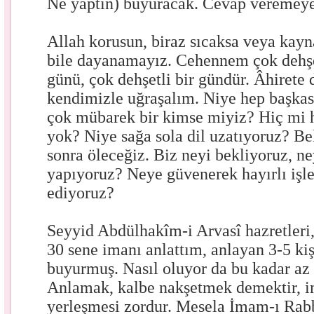
Ne yaptın) buyuracak. Cevap veremeyen
Allah korusun, biraz sıcaksa veya kayn
bile dayanamayız. Cehennem çok dehşet
günü, çok dehşetli bir gündür. Âhirete 
kendimizle uğraşalım. Niye hep başkas
çok mübarek bir kimse miyiz? Hiç mi
yok? Niye sağa sola dil uzatıyoruz? Be
sonra öleceğiz. Biz neyi bekliyoruz, n
yapıyoruz? Neye güvenerek hayırlı işle
ediyoruz?
Seyyid Abdülhakîm-i Arvasî hazretler
30 sene imanı anlattım, anlayan 3-5 ki
buyurmuş. Nasıl oluyor da bu kadar az
Anlamak, kalbe nakşetmek demektir, i
yerleşmesi zordur. Mesela İmam-ı Rabbâ