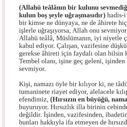
(Allahü teâlânın bir kulunu sevmediğ
kulun boş şeyle uğraşmasıdır)
hadis-i
bir kimse ne dünyaya, ne de âhirete hi
işlerle uğraşıyorsa, Allah onu sevmiyo
Allahü teâlâ, Müslümanın, iyi niyetle ç
kabul ediyor. Çalışan, vazifesine düşk
gerekse âhireti için faydalı olan bilsin 
Tembel olanı, işine geç geleni, işinden
sevmiyor.
Kişi, namazı öyle bir kılıyor ki, ne tâdi
tumaninete riayet ediyor, alelacele kı
efendimiz,
(Hırsızın en büyüğü, nama
buyuruyor. Hırsızlık illa birinin cebi
değildir. İşinden, vazifesinden, ibadeti
bunları hakkıyla ifa etmeyen de hırsızd