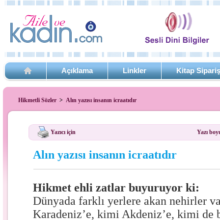
Açıklama
Linkler
Kitap Sipari
Hikmetli Sözler
>
Alın yazısı insanın icraatıdır
Yazıcı için
Yazı boy
Alın yazısı insanın icraatıdır
Hikmet ehli zatlar buyuruyor ki:
Dünyada farklı yerlere akan nehirler v
Karadeniz’e, kimi Akdeniz’e, kimi de 