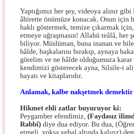
Yaptığımız her şey, videoya alınır gibi
âhirette önümüze konacak. Onun için h
haklı göstermek, temize çıkarmak için,
etmeye uğraşmasın! Allahü teâlâ, her ş
biliyor. Müslüman, buna inanan ve bil
hâlde, başkalarını bırakıp, aynaya bak
görelim ve ne hâlde olduğumuza karar 
kendimizi gösterecek ayna, Silsile-i al
hayatı ve kitaplarıdır.
Anlamak, kalbe nakşetmek demektir
Hikmet ehli zatlar buyuruyor ki:
Peygamber efendimiz,
(Faydasız ilim
Rabbî)
diye dua ediyor. Bu dua, (Öğre
etmeli, yoksa vebal altında kalırız) de