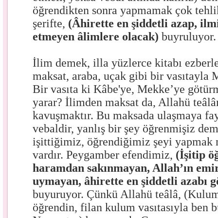
öğrendikten sonra yapmamak çok tehlik
şerifte,
(Âhirette en şiddetli azap, ilm
etmeyen âlimlere olacak)
buyruluyor.
İlim demek, illa yüzlerce kitabı ezber
maksat, araba, uçak gibi bir vasıtayla
Bir vasıta ki Kâbe'ye, Mekke’ye götürm
yarar? İlimden maksat da, Allahü teâlâ
kavuşmaktır. Bu maksada ulaşmaya fay
vebaldir, yanlış bir şey öğrenmişiz dem
işittiğimiz, öğrendiğimiz şeyi yapmak
vardır. Peygamber efendimiz,
(İşitip 
haramdan sakınmayan, Allah’ın emir
uymayan, âhirette en şiddetli azabı g
buyuruyor. Çünkü Allahü teâlâ, (Kulum,
öğrendin, filan kulum vasıtasıyla ben 