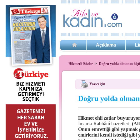
Açıklama
Li
Hikmetli Sözler
>
Doğru yolda olmanın ölç
Yazıcı için
Doğru yolda olman
Hikmet ehli zatlar buyuruyor
İmam-ı Rabbânî hazretleri,
(Al
Onun emrettiği gibi yapmak 
emirlerini kendi istediği gibi 