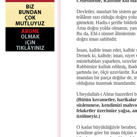
Cehenneme, Rabbine kul olanl
Devletler, standart bir sistem g
teâlânın razı olduğu doğru yolu
gitmektir. Hadis-i şerifte bildir
Ama doğru yolda olmanın, yani 
Bu da, Ehl-i sünnet âlimlerinin 
doğru iman sahibidir.
İnsan, kalble iman eder, kalble 
Demek ki, kalbde; iman, niyet v
müstehabları yaparken, uzuvlar k
Rabbimize kulluk edilmiş, ibadet
şartında ise, ölçü uzuvlardır. K
imandan bir parça değilse de, 
olduğuna inanmak imandandır. 
Ubeydullah-i Ahrar hazretleri b
(Bütün kerametler, harikalar b
süslenmese, kendimizi mahvol
felaketler üzerimize yağsa, am
üzülmeyiz.)
O kadar büyüklüğüyle beraber, ö
kendime göre bir iman ölçüm va