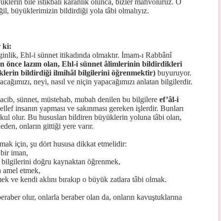
klerin bile istikbali karanlık olunca, bizler mahvoluruz. O
il, büyüklerimizin bildirdiği yola tâbi olmalıyız.
 ki:
inlik, Ehl-i sünnet itikadında olmaktır. İmam-ı Rabbânî
 önce lazım olan, Ehl-i sünnet âlimlerinin bildirdikleri
erin bildirdiği ilmihâl bilgilerini öğrenmektir)
buyuruyor.
nacağımızı, neyi, nasıl ve niçin yapacağımızı anlatan bilgilerdir.
acib, sünnet, müstehab, mubah denilen bu bilgilere
ef’âl-i
llef insanın yapması ve sakınması gereken işlerdir. Bunları
r kul olur. Bu hususları bildiren büyüklerin yoluna tâbi olan,
den, onların gittiği yere varır.
rmak için, şu dört hususa dikkat etmelidir:
bir iman,
 bilgilerini doğru kaynaktan öğrenmek,
a amel etmek,
k ve kendi aklını bırakıp o büyük zatlara tâbi olmak.
beraber olur, onlarla beraber olan da, onların kavuştuklarına