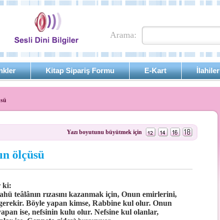
Arama:
nkler
Kitap Sipariş Formu
E-Kart
İlahiler
üsü
Yazı boyutunu büyütmek için
ın ölçüsü
 ki:
lahü teâlânın rızasını kazanmak için, Onun emirlerini,
gerekir. Böyle yapan kimse, Rabbine kul olur. Onun
yapan ise, nefsinin kulu olur. Nefsine kul olanlar,