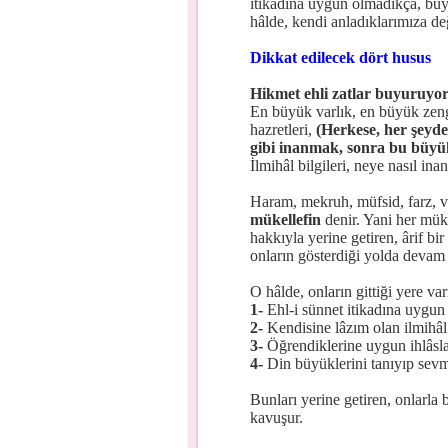
itikadına uygun olmadıkça, büyü
hâlde, kendi anladıklarımıza değ
Dikkat edilecek dört husus
Hikmet ehli zatlar buyuruyor
En büyük varlık, en büyük zeng
hazretleri,
(Herkese, her şeyden
gibi inanmak, sonra bu büyükl
İlmihâl bilgileri, neye nasıl ina
Haram, mekruh, müfsid, farz, v
mükellefin
denir. Yani her müke
hakkıyla yerine getiren, ârif bi
onların gösterdiği yolda devam e
O hâlde, onların gittiği yere va
1-
Ehl-i sünnet itikadına uygun 
2-
Kendisine lâzım olan ilmihâl
3-
Öğrendiklerine uygun ihlâsl
4-
Din büyüklerini tanıyıp sevme
Bunları yerine getiren, onlarla 
kavuşur.