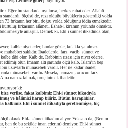
ar ise, Cennete gider)
buyuruyor.
etirir. Eğer bu standarda uyulursa, herkes rahat eder. Allahü
n standardı, ölçüsü de, razı olduğu büyüklerin gösterdiği yolda
ilen 73 fırkanın her biri, doğru yolda olduğunu iddia etmektedir.
kurtuluş fırkasının alâmeti, Eshab-ı kiramın yolunda olmaktır.
bildirmesiyle anlaşılır. Demek ki, Ehl-i sünnet itikadında olan,
sever, kalble niyet eder, bunlar gözle, kulakla yapılmaz.
e muhabbet saklıdır. İbadetlerde, farz, vacib, sünnet ve
albe tâbi olur. Kalb de, Rabbinin rızası için niyet ederse,
 edilmiş olur. İmanın altı şartında ölçü kalb, İslam’ın beş
albin uzuvlarla münasebeti vardır. Her ne kadar ibadet,
imanla münasebeti vardır. Mesela, namazın, orucun farz
Ama namaz kılmak, oruç tutmak ibadettir.
uyuruyor ki:
ize verilse, fakat kalbimiz Ehl-i sünnet itikadıyla
muş ve hâlimizi harap biliriz. Bütün haraplıklar,
a kalbimiz Ehl-i sünnet itikadıyla şereflenmişse, hiç
lçü olarak Ehl-i sünnet itikadını alıyor. Yoksa o da, (Benim
r, ben de bu şekilde iman ederim) demiyor. Ehl-i sünnet