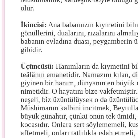
olur.
İkincisi:
Ana babamızın kıymetini bilm
gönüllerini, dualarını, rızalarını almalı
babanın evladına duası, peygamberin 
gibidir.
Üçüncüsü:
Hanımların da kıymetini bi
teâlânın emanetidir. Namazını kılan, 
giyinen bir hanım, dünyanın en büyük 
nimetidir. O hayatını bize vakfetmiştir
neşeli, biz üzüntülüysek o da üzüntülüd
Müslümanın kalbini incitmek, Beytull
büyük günahtır, çünkü onun tek ümidi,
kocasıdır. Onlara sert söylememeli, ku
affetmeli, onları tatlılıkla ıslah etmeli