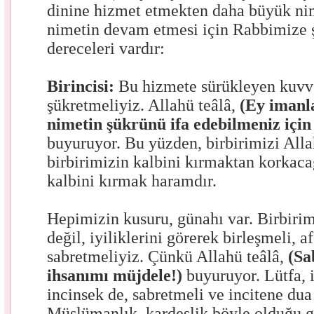
dinine hizmet etmekten daha büyük nim
nimetin devam etmesi için Rabbimize 
dereceleri vardır:
Birincisi:
Bu hizmete sürükleyen kuvv
şükretmeliyiz. Allahü teâlâ,
(Ey imanla
nimetin şükrünü ifa edebilmeniz için 
buyuruyor. Bu yüzden, birbirimizi Alla
birbirimizin kalbini kırmaktan korkac
kalbini kırmak haramdır.
Hepimizin kusuru, günahı var. Birbirim
değil, iyiliklerini görerek birleşmeli, a
sabretmeliyiz. Çünkü Allahü teâlâ,
(Sa
ihsanımı müjdele!)
buyuruyor. Lütfa, 
incinsek de, sabretmeli ve incitene dua
Müslümanlık, kardeşlik böyle olduğu gi