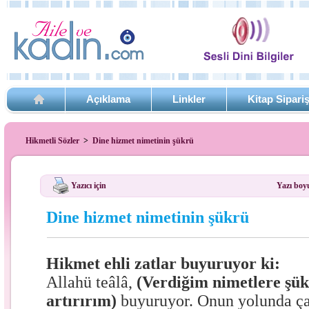
Açıklama
Linkler
Kitap Sipari
Hikmetli Sözler
>
Dine hizmet nimetinin şükrü
Yazıcı için
Yazı boy
Dine hizmet nimetinin şükrü
Hikmet ehli zatlar buyuruyor ki:
Allahü teâlâ,
(Verdiğim nimetlere şü
artırırım)
buyuruyor. Onun yolunda ç