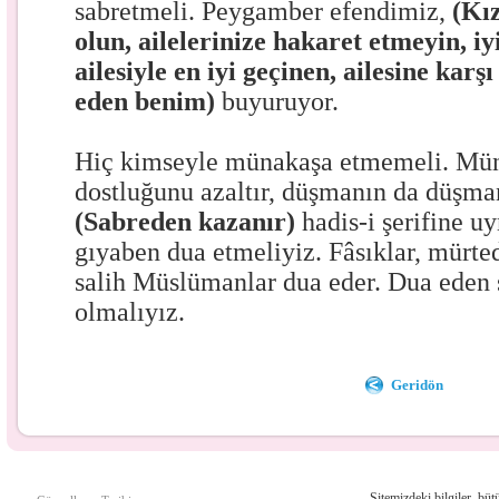
sabretmeli. Peygamber efendimiz,
(Kı
olun, ailelerinize hakaret etmeyin, iyi
ailesiyle en iyi geçinen, ailesine kar
eden benim)
buyuruyor.
Hiç kimseyle münakaşa etmemeli. Mün
dostluğunu azaltır, düşmanın da düşmanl
(Sabreden kazanır)
hadis-i şerifine u
gıyaben dua etmeliyiz. Fâsıklar, mürte
salih Müslümanlar dua eder. Dua eden 
olmalıyız.
Geridön
Sitemizdeki bilgiler, bütü