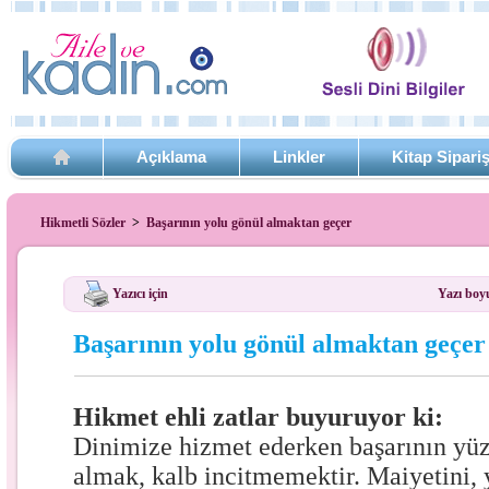
Açıklama
Linkler
Kitap Sipari
Hikmetli Sözler
>
Başarının yolu gönül almaktan geçer
Yazıcı için
Yazı boy
Başarının yolu gönül almaktan geçer
Hikmet ehli zatlar buyuruyor ki:
Dinimize hizmet ederken başarının yüz
almak, kalb incitmemektir. Maiyetini, y