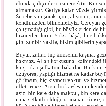
altında çalışanları üzmemektir. Kimse
almamaktır. Geriye kalan yüzde yirmisi
Sebebe yapışmak için çalışmalı, ama ba
kendimizden bilmemeliyiz. Cereyan g
çalışmadığı gibi, bu büyüklerden de 
hizmetler durur. Yoksa hâşâ, dine hak
gibi zor bir vazife, bizim gibilerin yapa
Büyük zatlar, hiç kimsenin kaşına, göz
bakmaz. Allah korkusuna, kalbindeki i
karşı olan şefkatine bakarlar. Bir kimse
üzüyorsa, yaptığı hizmet ne kadar büy
görünsün, hiç kıymeti yoktur ve hizmet
affettirmez. Ama din kardeşinin kendi
aziz, bin kere daha makbul, bin kere d
daha şefkatli olduğuna inanan kimse, ç
büyükler böyle kimseleri çok severler.