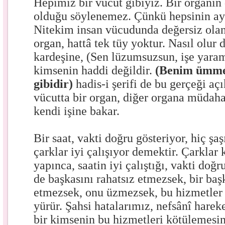
Hepimiz bir vücut gibiyiz. Bir organın
olduğu söylenemez. Çünkü hepsinin ayrı
Nitekim insan vücudunda değersiz olan
organ, hattâ tek tüy yoktur. Nasıl olur d
kardeşine, (Sen lüzumsuzsun, işe yaram
kimsenin haddi değildir.
(Benim ümmet
gibidir)
hadis-i şerifi de bu gerçeği aç
vücutta bir organ, diğer organa müdah
kendi işine bakar.
Bir saat, vakti doğru gösteriyor, hiç şa
çarklar iyi çalışıyor demektir. Çarklar 
yapınca, saatin iyi çalıştığı, vakti doğr
de başkasını rahatsız etmezsek, bir baş
etmezsek, onu üzmezsek, bu hizmetler 
yürür. Şahsi hatalarımız, nefsânî hare
bir kimsenin bu hizmetleri kötülemesi