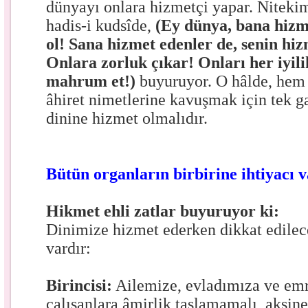
dünyayı onlara hizmetçi yapar. Niteki
hadis-i kudsîde,
(Ey dünya, bana hizm
ol! Sana hizmet edenler de, senin hiz
Onlara zorluk çıkar! Onları her iyili
mahrum et!)
buyuruyor. O hâlde, hem
âhiret nimetlerine kavuşmak için tek g
dinine hizmet olmalıdır.
Bütün organların birbirine ihtiyacı 
Hikmet ehli zatlar buyuruyor ki:
Dinimize hizmet ederken dikkat edilec
vardır:
Birincisi:
Ailemize, evladımıza ve emr
çalışanlara âmirlik taslamamalı, aksin