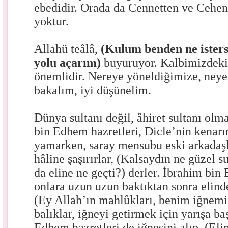
ebedidir. Orada da Cennetten ve Cehe
yoktur.
Allahü teâlâ,
(Kulum benden ne isterse
yolu açarım)
buyuruyor. Kalbimizdeki
önemlidir. Nereye yöneldiğimize, neye 
bakalım, iyi düşünelim.
Dünya sultanı değil, âhiret sultanı ol
bin Edhem hazretleri, Dicle’nin kenarı
yamarken, saray mensubu eski arkadaşl
hâline şaşırırlar, (Kalsaydın ne güzel s
da eline ne geçti?) derler. İbrahim bin
onlara uzun uzun baktıktan sonra elinde
(Ey Allah’ın mahlûkları, benim iğnemi 
balıklar, iğneyi getirmek için yarışa ba
Edhem hazretleri de iğnesini alıp, (Eli