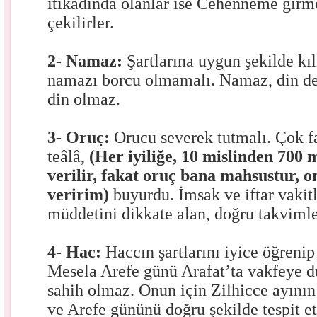
itikadında olanlar ise Cehenneme girme
çekilirler.
2- Namaz:
Şartlarına uygun şekilde kıl
namazı borcu olmamalı. Namaz, din d
din olmaz.
3- Oruç:
Orucu severek tutmalı. Çok fa
teâlâ,
(Her iyiliğe, 10 mislinden 700 
verilir, fakat oruç bana mahsustur, 
veririm)
buyurdu. İmsak ve iftar vakitl
müddetini dikkate alan, doğru takvimle
4- Hac:
Haccın şartlarını iyice öğrenip
Mesela Arefe günü Arafat’ta vakfeye 
sahih olmaz. Onun için Zilhicce ayının
ve Arefe gününü doğru şekilde tespit e