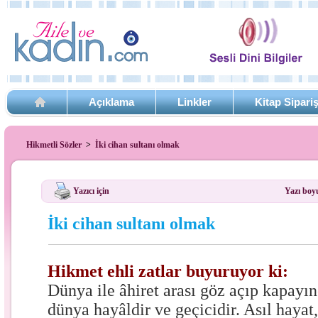
Açıklama
Linkler
Kitap Sipari
Hikmetli Sözler
>
İki cihan sultanı olmak
Yazıcı için
Yazı boy
İki cihan sultanı olmak
Hikmet ehli zatlar buyuruyor ki:
Dünya ile âhiret arası göz açıp kapayı
dünya hayâldir ve geçicidir. Asıl hayat,