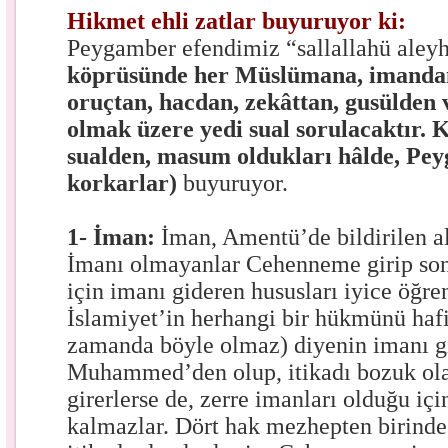
Hikmet ehli zatlar buyuruyor ki:
Peygamber efendimiz “sallallahü aleyh
köprüsünde her Müslümana, imanda
oruçtan, hacdan, zekâttan, gusülden
olmak üzere yedi sual sorulacaktır. Ku
sualden, masum oldukları hâlde, Pey
korkarlar)
buyuruyor.
1- İman:
İman, Amentü’de bildirilen al
İmanı olmayanlar Cehenneme girip son
için imanı gideren hususları iyice öğr
İslamiyet’in herhangi bir hükmünü haf
zamanda böyle olmaz) diyenin imanı g
Muhammed’den olup, itikadı bozuk o
girerlerse de, zerre imanları olduğu içi
kalmazlar. Dört hak mezhepten birinde