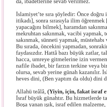
da, ibadetlerine sevab verilmez.
İslamiyet’te sıra şöyledir: Önce doğru 
itikadı], sonra sırasıyla ilim öğrenmek 
yapacağını bilmek], haramdan sakınma
mekruhtan sakınmak, vacibi yapmak, 
sakınmak, sünneti yapmak, müstehabı v
Bu sırada, öncekini yapmadan, sonrak
faydasızdır. Hattâ bazı büyük zatlar, ta
hacca, umreye gitmelerine izin vermem
nafile ibadet, bir farzın terkine veya b
olursa, sevab yerine günah kazanılır. İs
heves dini, (Ben yaptım da oldu) dini d
Allahü teâlâ,
(Yiyin, için, fakat israf
İsraf büyük günahtır. Bu hizmetlerde tas
Boşa yanan ışık, israf edilen malzeme, 