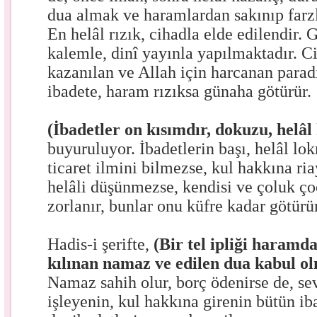
dua almak ve haramlardan sakınıp farzl
En helâl rızık, cihadla elde edilendir
kalemle, dinî yayınla yapılmaktadır. Ci
kazanılan ve Allah için harcanan paradı
ibadete, haram rızıksa günaha götürür.
(İbadetler on kısımdır, dokuzu, helâ
buyuruluyor. İbadetlerin başı, helâl lo
ticaret ilmini bilmezse, kul hakkına ri
helâli düşünmezse, kendisi ve çoluk ç
zorlanır, bunlar onu küfre kadar götürür
Hadis-i şerifte,
(Bir tel ipliği haramda
kılınan namaz ve edilen dua kabul o
Namaz sahih olur, borç ödenirse de, s
işleyenin, kul hakkına girenin bütün iba