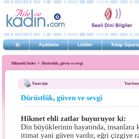
Açıklama
Linkler
Kitap Sipari
Hikmetli Sözler
>
Dürüstlük, güven ve sevgi
Yazıcı için
Yazı boy
Dürüstlük, güven ve sevgi
Hikmet ehli zatlar buyuruyor ki:
Din büyüklerinin hayatında, insanlara
itimat yani güven vardır, eğri çizgiye 