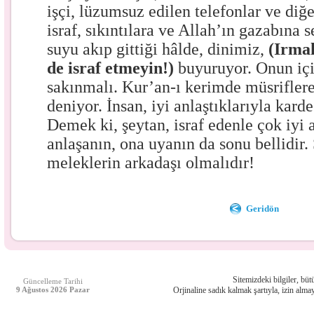
işçi, lüzumsuz edilen telefonlar ve diğe
israf, sıkıntılara ve Allah’ın gazabına 
suyu akıp gittiği hâlde, dinimiz,
(Irmak
de israf etmeyin!)
buyuruyor. Onun içi
sakınmalı. Kur’an-ı kerimde müsrifler
deniyor. İnsan, iyi anlaştıklarıyla karde
Demek ki, şeytan, israf edenle çok iyi 
anlaşanın, ona uyanın da sonu bellidir.
meleklerin arkadaşı olmalıdır!
Geridön
Sitemizdeki bilgiler, bütü
Güncelleme Tarihi
9 Ağustos 2026 Pazar
Orjinaline sadık kalmak şartıyla, izin almay