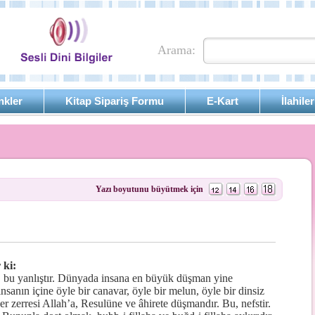
Arama:
nkler
Kitap Sipariş Formu
E-Kart
İlahiler
Yazı boyutunu büyütmek için
 ki:
, bu yanlıştır. Dünyada insana en büyük düşman yine
nsanın içine öyle bir canavar, öyle bir melun, öyle bir dinsiz
her zerresi Allah’a, Resulüne ve âhirete düşmandır. Bu, nefstir.