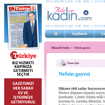
Açıklama
Li
Hikmetli Sözler
>
Nefsin gayesi
Yazıcı için
Nefsin gayesi
Hikmet ehli zatlar buyuruyor
Herkes düşmanı dışarıda arıyor
kendisidir. Çünkü Allahü teâlâ i
koymuş ki, yaratılış itibariyle, 