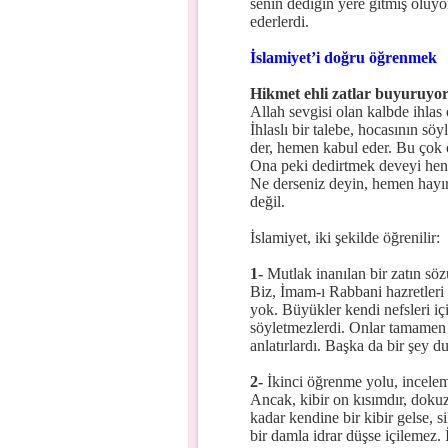
senin dediğin yere gitmiş oluyo
ederlerdi.
İslamiyet’i doğru öğrenmek
Hikmet ehli zatlar buyuruyor
Allah sevgisi olan kalbde ihlas o
İhlaslı bir talebe, hocasının sö
der, hemen kabul eder. Bu çok ö
Ona peki dedirtmek deveyi hende
Ne derseniz deyin, hemen hayır
değil.
İslamiyet, iki şekilde öğrenilir:
1-
Mutlak inanılan bir zatın sözü
Biz, İmam-ı Rabbani hazretleri
yok. Büyükler kendi nefsleri içi
söyletmezlerdi. Onlar tamamen 
anlatırlardı. Başka da bir şey 
2-
İkinci öğrenme yolu, incelemek
Ancak, kibir on kısımdır, dokuz
kadar kendine bir kibir gelse, 
bir damla idrar düşse içilemez.