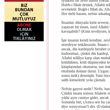
İyilikten bir zerre nasibi yoktur
Hubb-i fillah demek, Allahü teâ
sevmektir. Buğd-i fillah da, Al
Her türlü haram, nefsin arkadaşı
İnsanlar, dünyada kimi severse, 
yaşayan bir insan, nasıl Allahü t
kavuşabilir? (Kimi sevdiysen, k
İşte insanın kendi kendine, ne
neredeyse imkânsızdır. İmam-ı 
ancak, din kardeşiyle beraber ol
kuduramaz, çünkü din kardeşi, h
Allahü teâlâya karşı olan muhabb
kötülükten, kötü düşünceden ko
kitaplarından okunursa, nur üst
etrafında dolanır durur. Uygun
sonra tarik) denmiştir. Yani ön
salih kimselerle yola çıkmalı.
Nefsin gayesi nedir? Nefis, hara
Çünkü insanı sonsuz felakete s
yıldır aynı camiye gider, ancak
Sonunda biri, (Amca sen bu cam
diye soruyorsun?) der. (Evladı