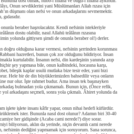
. Bununla dost olmak, hubb-i fillaha ve buğd-i fillaha aykırıdır.
lâyı, Onun sevdiklerini yani Müslümanları Allah rızası için
lah’ın düşmanı olan nefsi ve onun arkadaşlarını sevmemektir.
, gıdasıdır.
onunla beraber haşrolacaktır. Kendi nefsinin istekleriyle
eâlânın dostu olabilir, nasıl Allahü teâlânın rızasına
imin yolunda gittiysen şimdi de onunla beraber ol!) derler.
yin doğru olduğuna karar vermesi, nefsinin şerrinden korunması
Rabbani hazretleri, bunun çok zor olduğunu bildiriyor. İnsan
makla kurtulabilir. İnsanın nefsi, din kardeşinin yanında azıp
içbir şey yapmasa bile, onun kalbindeki, hocasına karşı,
et, bileşik kaplar usulü mutlaka bize tesir eder, yani bizi
rur. Hele bir de din büyüklerimizden bahsedilir veya onların
üne nur olur. İşte rahmet budur. Ama insan tek başınayken
 arkadaş bulmadan yola çıkmamalı. Bunun için, (Önce refik,
ce yol arkadaşını seçmeli, sonra yola çıkmalı. Âhiret yolunda da
m işlete işlete insanı kâfir yapar, onun nihai hedefi küfürdür.
ürüklemek ister. Bununla nasıl dost olunur? Adamın biri 30-40
 camiye her gidişinde (Acaba cami nerede?) diye sorar.
iyi biliyorsun, aklın da yerinde, niçin devamlı cami nerede
m, nefsimin dediğini yapmamak için soruyorum. Sana sorunca,