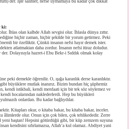
rum) der. İşte salihler, nefse uymamaya bu kadar çok dikkat
 ki:
lur. İhlas olan kalbde Allah sevgisi olur. İhlasla dünya zıttır.
ylediğine hiçbir zaman, hiçbir şekilde bir yorum getirmez. Peki
nemli bir özelliktir. Çünkü insanın nefsi hayır demek ister.
kten atlatmaktan daha zordur. İnsanın nefsi itiraz doludur.
 der. Dolayısıyla hazret-i Ebu Bekr-i Sıddık olmak kolay
ne peki demekle öğrenilir. O, ışığa karanlık derse karanlıktır.
 gibi büyüklere mutlak inanırız. Bizim bundan hiç şüphemiz
n, kendi istikbali, kendi menfaati için bir tek söz söylemez ve
kendi hocalarından naklederlerdi. Hep bu büyükleri
duyulmazdı onlardan. Bu kadar bağlıydılar.
tir. Kitapları okur, o kitaba bakar, bu kitaba bakar, inceler.
u âlimlerde olur. Onun için çok bilen, çok tehlikededir. Zerre
sil yeni baştan! Hepsini götürdüğü gibi, bir küp zemzem suyuna
 İnsan kendisini sıfırlamazsa, Allah’a kul olamaz. Abdiyet yani