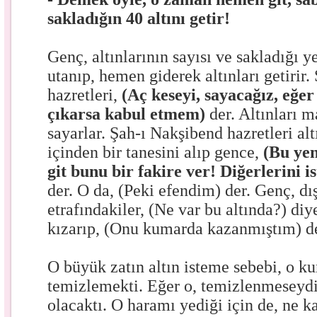
sakladığın 40 altını getir!
Genç, altınlarının sayısı ve sakladığı y
utanıp, hemen giderek altınları getirir
hazretleri,
(Aç keseyi, sayacağız, eğer
çıkarsa kabul etmem)
der. Altınları m
sayarlar. Şah-ı Nakşibend hazretleri alt
içinden bir tanesini alıp gence,
(Bu yen
git bunu bir fakire ver! Diğerlerini i
der. O da, (Peki efendim) der. Genç, dı
etrafındakiler, (Ne var bu altında?) diy
kızarıp, (Onu kumarda kazanmıştım) de
O büyük zatın altın isteme sebebi, o k
temizlemekti. Eğer o, temizlenmeseydi
olacaktı. O haramı yediği için de, ne k