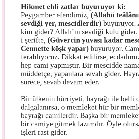
Hikmet ehli zatlar buyuruyor ki:
Peygamber efendimiz,
(Allahü teâlân
sevdiği yer, mescidlerdir)
buyuruyor. A
kim gider? Allah’ın sevdiği kulu gider.
i şerifte,
(Güvercin yuvası kadar mes
Cennette köşk yapar)
buyuruyor. Cam
ferahlıyoruz. Dikkat edilirse, ecdadım
hep cami yapmıştır. Bir mescidde nama
müddetçe, yapanlara sevab gider. Hayr
sürece, sevab devam eder.
Bir ülkenin hürriyeti, bayrağı ile belli
dalgalanırsa, o memleket hür bir memle
bayrağı camilerdir. Başka bir memleket
bir camiye gitmek lazımdır. Öyle olursa
işleri rast gider.