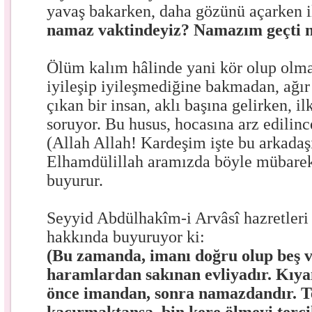
yavaş bakarken, daha gözünü açarken i
namaz vaktindeyiz? Namazım geçti 
Ölüm kalım hâlinde yani kör olup olma
iyileşip iyileşmediğine bakmadan, ağır
çıkan bir insan, aklı başına gelirken, i
soruyor. Bu husus, hocasına arz edilince
(Allah Allah! Kardeşim işte bu arkadaşı
Elhamdülillah aramızda böyle mübarek
buyurur.
Seyyid Abdülhakîm-i Arvâsî hazretler
hakkında buyuruyor ki:
(Bu zamanda, imanı doğru olup beş v
haramlardan sakınan evliyadır. Kıy
önce imandan, sonra namazdandır. T