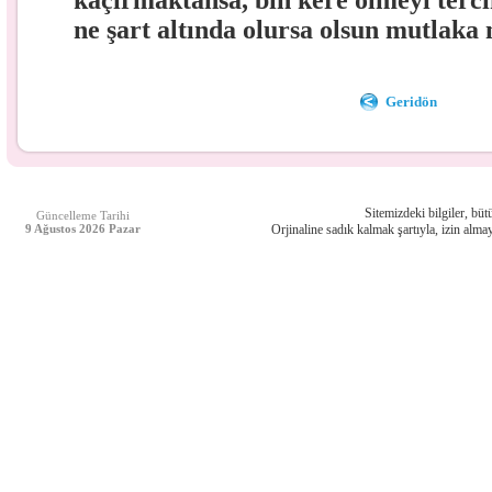
kaçırmaktansa, bin kere ölmeyi terci
ne şart altında olursa olsun mutlaka
Geridön
Sitemizdeki bilgiler, bütü
Güncelleme Tarihi
9 Ağustos 2026 Pazar
Orjinaline sadık kalmak şartıyla, izin almay