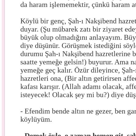
da haram işlememektir, çünkü haram at
Köylü bir genç, Şah-ı Nakşibend hazret
duyar. (Şu mübarek zatı bir ziyaret ed
büyük olup olmadığını anlayayım. Büy
diye düşünür. Görüşmek istediğini söyl
durumu Şah-ı Nakşibend hazretlerine bil
saatte yemeğe gelsin!) buyurur. Ama n
yemeğe geç kalır. Özür dileyince, Şah
hazretleri ona, (Bir altın getirirsen af
kafası karışır. (Allah adamı olacak, aff
isteyecek! Olacak şey mi bu?) diye düş
- Efendim bende altın ne gezer, ben gari
köylüyüm.
- Demek öyle, o zaman hemen git, sa