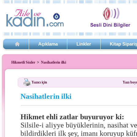
Açıklama
Linkler
Kitap Sipari
Hikmetli Sözler
>
Nasihatlerin ilki
Yazıcı için
Yazı boy
Nasihatlerin ilki
Hikmet ehli zatlar buyuruyor ki:
Silsile-i aliyye büyüklerinin, nasihat v
bildirdikleri ilk şey, imanı koruyup k