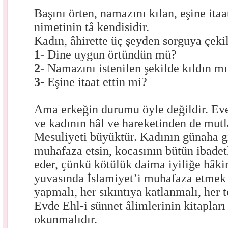
Başını örten, namazını kılan, eşine it
nimetinin tâ kendisidir.
Kadın, âhirette üç şeyden sorguya çekil
1
- Dine uygun örtündün mü?
2
- Namazını istenilen şekilde kıldın m
3
- Eşine itaat ettin mi?
Ama erkeğin durumu öyle değildir. Eve 
ve kadının hâl ve hareketinden de mutl
Mesuliyeti büyüktür. Kadının günaha g
muhafaza etsin, kocasının bütün ibadet
eder, çünkü kötülük daima iyiliğe hâki
yuvasında İslamiyet’i muhafaza etmek i
yapmalı, her sıkıntıya katlanmalı, her t
Evde Ehl-i sünnet âlimlerinin kitaplar
okunmalıdır.