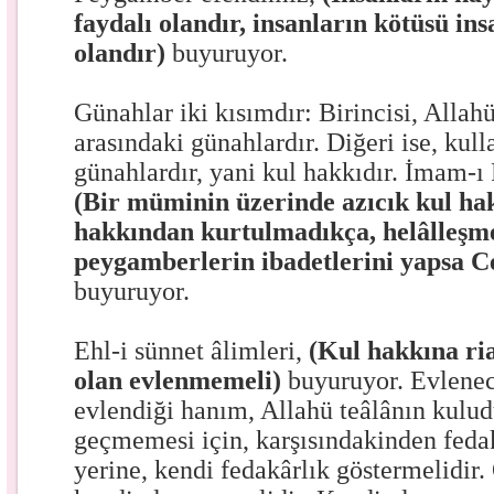
faydalı olandır, insanların kötüsü ins
olandır)
buyuruyor.
Günahlar iki kısımdır: Birincisi, Allahü
arasındaki günahlardır. Diğeri ise, kull
günahlardır, yani kul hakkıdır. İmam-ı 
(Bir müminin üzerinde azıcık kul hak
hakkından kurtulmadıkça, helâlleşm
peygamberlerin ibadetlerini yapsa C
buyuruyor.
Ehl-i sünnet âlimleri,
(Kul hakkına ri
olan evlenmemeli)
buyuruyor. Evlenec
evlendiği hanım, Allahü teâlânın kulud
geçmemesi için, karşısındakinden fed
yerine, kendi fedakârlık göstermelidir.