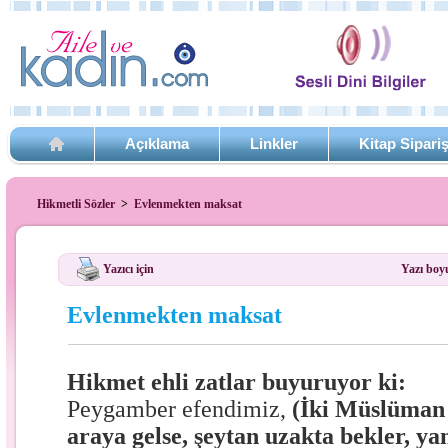
Açıklama
Linkler
Kitap Sipari
Hikmetli Sözler
>
Evlenmekten maksat
Yazıcı için
Yazı boy
Evlenmekten maksat
Hikmet ehli zatlar buyuruyor ki:
Peygamber efendimiz,
(İki Müslüman A
araya gelse, şeytan uzakta bekler, y