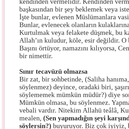
kendinden vermelidir. Kendinden verm
başkasından bir şey beklemek veya ist
İşte bunlar, evlenen Müslümanlara vasiye
Bunlar, evlenecek olanların kulakların
Kurtulmak veya felakete düşmek, bu ka
Allah’ın kuludur, köle, esir değildir. 
Başını örtüyor, namazını kılıyorsa, Ce
bir nimettir.
Sınır tecavüzü olmazsa
Bir zat, bir sohbetinde, (Saliha hanıma,
söylenmez) deyince, oradaki biri, şaşırı
söylememek mümkün müdür?) diye sora
Mümkün olmasa, bu söylenmez. Yapma
vebali vardır. Nitekim Allahü teâlâ, K
mealen,
(Sen yapmadığın şeyi karşınd
söylersin?)
buyuruyor. Biz çok iyiyiz, b