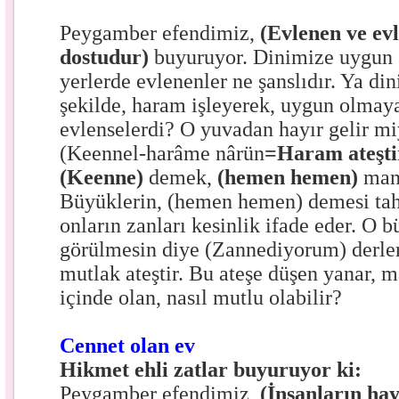
Peygamber efendimiz,
(Evlenen ve ev
dostudur)
buyuruyor. Dinimize uygun 
yerlerde evlenenler ne şanslıdır. Ya d
şekilde, haram işleyerek, uygun olmay
evlenselerdi? O yuvadan hayır gelir m
(Keennel-harâme nârün
=Haram ateşti
(Keenne)
demek,
(hemen hemen)
man
Büyüklerin, (hemen hemen) demesi tahm
onların zanları kesinlik ifade eder. O b
görülmesin diye (Zannediyorum) derler
mutlak ateştir. Bu ateşe düşen yanar, 
içinde olan, nasıl mutlu olabilir?
Cennet olan ev
Hikmet ehli zatlar buyuruyor ki:
Peygamber efendimiz,
(İnsanların hay