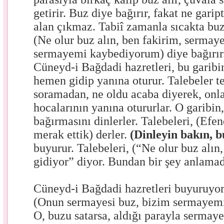
getirir. Buz diye bağırır, fakat ne garip
alan çıkmaz. Tabiî zamanla sıcakta bu
(Ne olur buz alın, ben fakirim, sermaye
sermayemi kaybediyorum) diye bağırır.
Cüneyd-i Bağdadi hazretleri, bu garibi
hemen gidip yanına oturur. Talebeler te
soramadan, ne oldu acaba diyerek, onl
hocalarının yanına otururlar. O garibin
bağırmasını dinlerler. Talebeleri, (Efe
merak ettik) derler.
(Dinleyin bakın, b
buyurur. Talebeleri, (“Ne olur buz alı
gidiyor” diyor. Bundan bir şey anlamadı
Cüneyd-i Bağdadi hazretleri buyuruyor
(Onun sermayesi buz, bizim sermayem
O, buzu satarsa, aldığı parayla sermaye