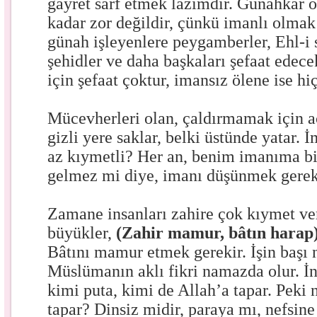
gayret sarf etmek lazımdır. Günahkâr ö
kadar zor değildir, çünkü imanlı olmak
günah işleyenlere peygamberler, Ehl-i 
şehidler ve daha başkaları şefaat edece
için şefaat çoktur, imansız ölene ise hi
Mücevherleri olan, çaldırmamak için 
gizli yere saklar, belki üstünde yatar.
az kıymetli? Her an, benim imanıma bir
gelmez mi diye, imanı düşünmek ger
Zamane insanları zahire çok kıymet ver
büyükler,
(Zahir mamur, bâtın harap
Bâtını mamur etmek gerekir. İşin başı 
Müslümanın aklı fikri namazda olur. İn
kimi puta, kimi de Allah’a tapar. Pek
tapar? Dinsiz midir, paraya mı, nefsine