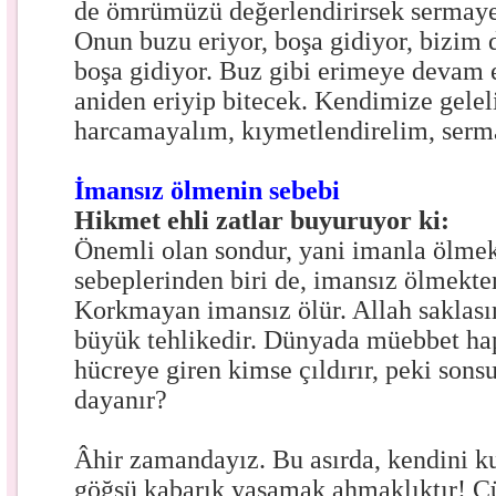
de ömrümüzü değerlendirirsek sermaye
Onun buzu eriyor, boşa gidiyor, bizim
boşa gidiyor. Buz gibi erimeye devam 
aniden eriyip bitecek. Kendimize gel
harcamayalım, kıymetlendirelim, serm
İmansız ölmenin sebebi
Hikmet ehli zatlar buyuruyor ki:
Önemli olan sondur, yani imanla ölmek
sebeplerinden biri de, imansız ölmekt
Korkmayan imansız ölür. Allah saklası
büyük tehlikedir. Dünyada müebbet h
hücreye giren kimse çıldırır, peki sonsu
dayanır?
Âhir zamandayız. Bu asırda, kendini k
göğsü kabarık yaşamak ahmaklıktır! 