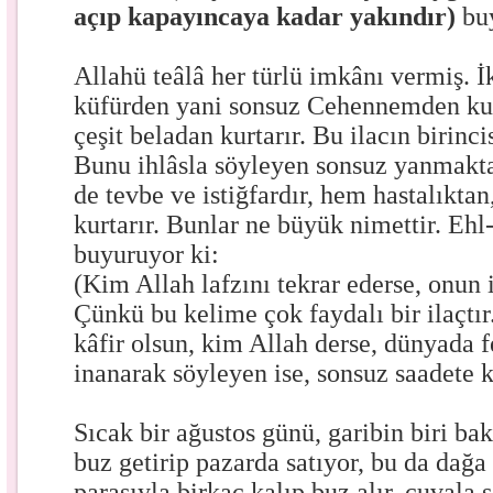
açıp kapayıncaya kadar yakındır)
bu
Allahü teâlâ her türlü imkânı vermiş. İk
küfürden yani sonsuz Cehennemden kurt
çeşit beladan kurtarır. Bu ilacın birinci
Bunu ihlâsla söyleyen sonsuz yanmaktan
de tevbe ve istiğfardır, hem hastalıkta
kurtarır. Bunlar ne büyük nimettir. Ehl-
buyuruyor ki:
(Kim Allah lafzını tekrar ederse, onun i
Çünkü bu kelime çok faydalı bir ilaçtır
kâfir olsun, kim Allah derse, dünyada f
inanarak söyleyen ise, sonsuz saadete 
Sıcak bir ağustos günü, garibin biri bak
buz getirip pazarda satıyor, bu da dağa
parasıyla birkaç kalıp buz alır, çuvala 