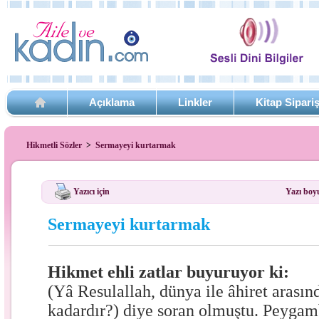
Açıklama
Linkler
Kitap Sipari
Hikmetli Sözler
>
Sermayeyi kurtarmak
Yazıcı için
Yazı boy
Sermayeyi kurtarmak
Hikmet ehli zatlar buyuruyor ki:
(Yâ Resulallah, dünya ile âhiret arası
kadardır?) diye soran olmuştu. Peyga