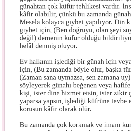
günahtan çok küfür tehlikesi vardır. İnsa
kâfir olabilir, çünkü bu zamanda günah
Mesela kolayca gıybet yapılıyor. Din k
gıybet için, (Ben doğruyu, olan şeyi s
değil) demenin küfür olduğu bildirili
helâl denmiş oluyor.
Ev halkının işlediği bir günah için vey
için, (Bu zamanda böyle olur, başka tü
(Zaman sana uymazsa, sen zamana uy) 
söyleyerek günahı beğenen veya hafife 
kişi, ister dine hizmet etsin, ister zikir
yaparsa yapsın, işlediği küfrüne tevbe 
korusun kâfir olarak ölür.
Bu zamanda çok korkmak ve imanı kur