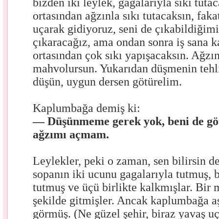
bizden iki leylek, gagalarıyla sıkı tutac
ortasından ağzınla sıkı tutacaksın, faka
uçarak gidiyoruz, seni de çıkabildiğim
çıkaracağız, ama ondan sonra iş sana k
ortasından çok sıkı yapışacaksın. Ağzın
mahvolursun. Yukarıdan düşmenin tehlik
düşün, uygun dersen götürelim.
Kaplumbağa demiş ki:
— Düşünmeme gerek yok, beni de göt
ağzımı açmam.
Leylekler, peki o zaman, sen bilirsin de
sopanın iki ucunu gagalarıyla tutmuş, 
tutmuş ve üçü birlikte kalkmışlar. Bir
şekilde gitmişler. Ancak kaplumbağa aş
görmüş. (Ne güzel şehir, biraz yavaş u