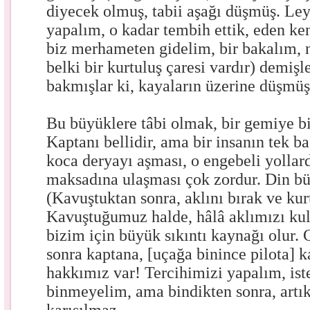
diyecek olmuş, tabii aşağı düşmüş. Ley
yapalım, o kadar tembih ettik, eden ken
biz merhameten gidelim, bir bakalım, 
belki bir kurtuluş çaresi vardır) demişle
bakmışlar ki, kayaların üzerine düşmü
Bu büyüklere tâbi olmak, bir gemiye b
Kaptanı bellidir, ama bir insanın tek ba
koca deryayı aşması, o engebeli yollar
maksadına ulaşması çok zordur. Din bü
(Kavuştuktan sonra, aklını bırak ve kur
Kavuştuğumuz halde, hâlâ aklımızı kull
bizim için büyük sıkıntı kaynağı olur.
sonra kaptana, [uçağa binince pilota] 
hakkımız var! Tercihimizi yapalım, iste
binmeyelim, ama bindikten sonra, artık