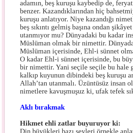
adamın, beş kuruşu kaybedip de, feryat
benzer. Kazandıklarından hiç bahsetmiy
kuruşu anlatıyor. Niye kazandığı nimet
beş sıkıntı gelmiş başına ondan şikâyet
utanmıyor mu? Dünyadaki bu kadar insa
Müslüman olmak bir nimettir. Dünyada
Müslüman içerisinde, Ehl-i sünnet olmak
O kadar Ehl-i sünnet içerisinde, bu bü
bir nimettir. Yani seçile seçile bu hale
kalkıp kuyunun dibindeki beş kuruşu arı
Allah’tan utanmalı. Üzüntüsüz insan o
nimetlere kavuşmuşuz ki, ufak tefek sık
Aklı bırakmak
Hikmet ehli zatlar buyuruyor ki:
Din büyükleri bazı şeyleri örnekle anla