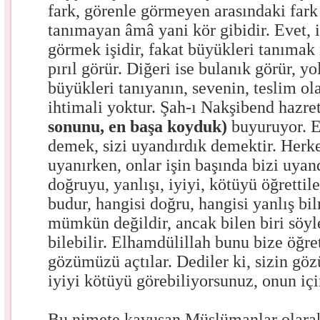
fark, görenle görmeyen arasındaki fark
tanımayan âmâ yani kör gibidir. Evet, 
görmek işidir, fakat büyükleri tanımak 
pırıl görür. Diğeri ise bulanık görür, yo
büyükleri tanıyanın, sevenin, teslim ol
ihtimali yoktur. Şah-ı Nakşibend hazret
sonunu, en başa koyduk)
buyuruyor.
E
demek, sizi uyandırdık demektir. Herk
uyanırken, onlar işin başında bizi uyand
doğruyu, yanlışı, iyiyi, kötüyü öğrettil
budur, hangisi doğru, hangisi yanlış b
mümkün değildir, ancak bilen biri söyle
bilebilir. Elhamdülillah bunu bize öğret
gözümüzü açtılar. Dediler ki, sizin göz
iyiyi kötüyü görebiliyorsunuz, onun iç
Bu nimete kavuşan Müslümanlar olarak