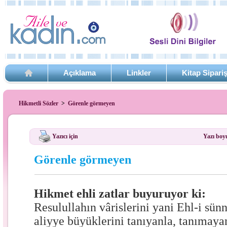
Açıklama
Linkler
Kitap Sipari
Hikmetli Sözler
>
Görenle görmeyen
Yazıcı için
Yazı boy
Görenle görmeyen
Hikmet ehli zatlar buyuruyor ki:
Resulullahın vârislerini yani Ehl-i sünne
aliyye büyüklerini tanıyanla, tanımaya