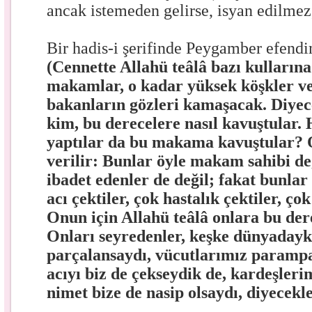
ancak istemeden gelirse, isyan edilmez,
Bir hadis-i şerifinde Peygamber efend
(Cennette Allahü teâlâ bazı kulların
makamlar, o kadar yüksek köşkler ve
bakanların gözleri kamaşacak. Diyec
kim, bu derecelere nasıl kavuştular. 
yaptılar da bu makama kavuştular? 
verilir: Bunlar öyle makam sahibi de
ibadet edenle
r de değil; fakat bunla
acı çektiler, çok hastalık çektiler, ço
Onun için Allahü teâlâ onlara bu dere
Onları seyredenler, keşke dünyadayk
parçalansaydı, vücutlarımız parampa
acıyı biz de çekseydik de, kardeşleri
nimet bize de nasip olsaydı, diyecekle