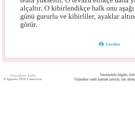
teâlâ yükseltir. O tevazu ettikçe daha 
alçaltır. O kibirlendikçe halk onu aşağ
günü gururlu ve kibirliler, ayaklar altı
görür.
Geridön
Sitemizdeki bilgiler, bütü
Güncelleme Tarihi
8 Ağustos 2026 Cumartesi
Orjinaline sadık kalmak şartıyla, izin almay