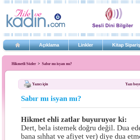
Açıklama
Linkler
Kitap Sipari
Hikmetli Sözler
>
Sabır mı isyan mı?
Yazıcı için
Yazı boy
Sabır mı isyan mı?
Hikmet ehli zatlar buyuruyor ki:
Dert, bela istemek doğru değil. Dua ed
bana sıhhat ve afiyet ver) diye dua etm