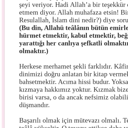
şeyi veriyor. Hadi Allah’a bir teşekkür
etmem diyor. Allah muhafaza etsin! Bir
Resulallah, İslam dini nedir?) diye so
(Bu din, Allahü teâlânın bütün emirl
hürmet etmektir, kabul etmektir, b
yarattığı her canlıya şefkatli olmakt
olmaktır.)
Herkese merhamet şekli farklıdır. Kâf
dinimizi doğru anlatan bir kitap verme
bahsetmektir. Acıma hissi budur. Yoks
kızmaya hakkımız yoktur. Kızmak bize
birisi varsa, o da ancak nefsimiz olabil
düşmandır.
Başarılı olmak için mütevazı olmalı.
T