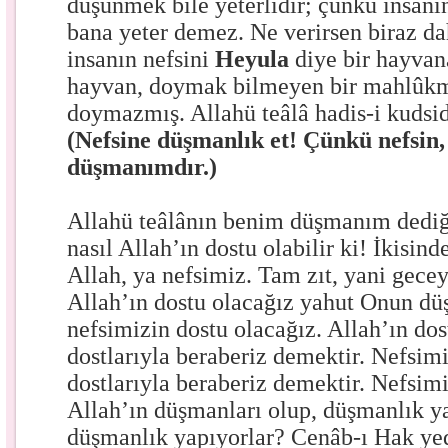
düşünmek bile yeterlidir; çünkü insanın
bana yeter demez. Ne verirsen biraz da
insanın nefsini
Heyula
diye bir hayvan
hayvan, doymak bilmeyen bir mahlûkm
doymazmış. Allahü teâlâ hadis-i kudsi
(Nefsine düşmanlık et! Çünkü nefsin
düşmanımdır.)
Allahü teâlânın benim düşmanım dediği
nasıl Allah’ın dostu olabilir ki! İkisin
Allah, ya nefsimiz. Tam zıt, yani gec
Allah’ın dostu olacağız yahut Onun d
nefsimizin dostu olacağız. Allah’ın dos
dostlarıyla beraberiz demektir. Nefsim
dostlarıyla beraberiz demektir. Nefsimi
Allah’ın düşmanları olup, düşmanlık y
düşmanlık yapıyorlar? Cenâb-ı Hak yedi