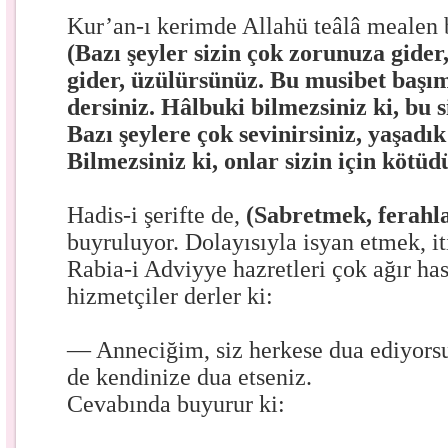
Kur’an-ı kerimde Allahü teâlâ mealen 
(Bazı şeyler sizin çok zorunuza gide
gider, üzülürsünüz. Bu musibet başı
dersiniz. Hâlbuki bilmezsiniz ki, bu si
Bazı şeylere çok sevinirsiniz, yaşadık
Bilmezsiniz ki, onlar sizin için kötüdü
Hadis-i şerifte de,
(Sabretmek, ferahl
buyruluyor. Dolayısıyla isyan etmek, i
Rabia-i Adviyye hazretleri çok ağır has
hizmetçiler derler ki:
— Anneciğim, siz herkese dua ediyorsun
de kendinize dua etseniz.
Cevabında buyurur ki: