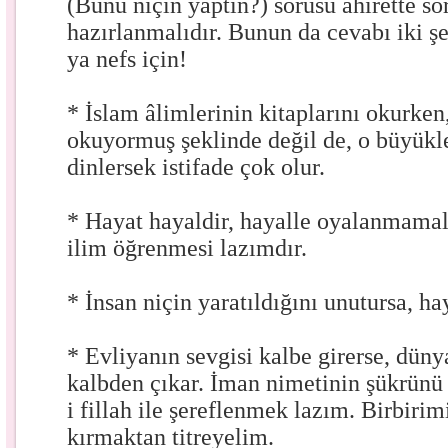
(Bunu niçin yaptın?) sorusu ahirette so
hazırlanmalıdır. Bunun da cevabı iki şe
ya nefs için!
* İslam âlimlerinin kitaplarını okurke
okuyormuş şeklinde değil de, o büyükl
dinlersek istifade çok olur.
* Hayat hayaldir, hayalle oyalanmamal
ilim öğrenmesi lazımdır.
* İnsan niçin yaratıldığını unutursa, h
* Evliyanın sevgisi kalbe girerse, dün
kalbden çıkar. İman nimetinin şükrünü 
i fillah ile şereflenmek lazım. Birbirim
kırmaktan titreyelim.