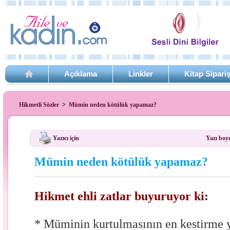
Açıklama
Linkler
Kitap Sipari
Hikmetli Sözler
>
Mümin neden kötülük yapamaz?
Yazıcı için
Yazı boy
Mümin neden kötülük yapamaz?
Hikmet ehli zatlar buyuruyor ki:
* Müminin kurtulmasının en kestirme 