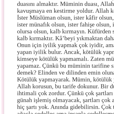
duasını almaktır. Müminin duası, Allah
kavuşmaya en kestirme yoldur. Allah k
İster Müslüman olsun, ister kâfir olsun
ister münafık olsun, ister fahişe olsun, 
olursa olsun, kalb kırmayın. Küfürden
kalb kırmaktır. Kâ’beyi yıkmaktan dah
Onun için iyilik yapmak çok iyidir, ama 
yapan iyilik bulur. Ancak, kötülük ya
kimseye kötülük yapmamalı. Zaten mü
yapamaz. Çünkü bu müminin tarifine 
demek? Elinden ve dilinden emin oluna
Kötülük yapmayarak. Mümin, kötülük
Allah korusun, bu tarife dokunur. Bir 
ihtimali çok zordur. Çünkü çok şartları 
günah işlemiş olmayacak, şartları çok
hiç şartı yok. Anında gidebilirsin. Çok t
ağaçla cedelleş ama insanla cedelleşme