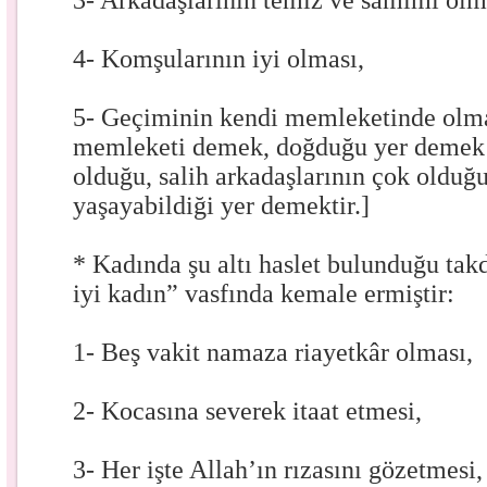
3- Arkadaşlarının temiz ve samimi olm
4- Komşularının iyi olması,
5- Geçiminin kendi memleketinde olma
memleketi demek, doğduğu yer demek de
olduğu, salih arkadaşlarının çok olduğu
yaşayabildiği yer demektir.]
* Kadında şu altı haslet bulunduğu takd
iyi kadın” vasfında kemale ermiştir:
1- Beş vakit namaza riayetkâr olması,
2- Kocasına severek itaat etmesi,
3- Her işte Allah’ın rızasını gözetmesi,