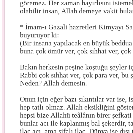
göremez. Her zaman hayırlısını isteme
olabilir insan, Allah demeye vakit bul
* İmam-ı Gazali hazretleri Kimyayı Sa
buyuruyor ki:
(Bir insana yapılacak en büyük beddua 
buna çok ömür ver, çok sıhhat ver, çok 
Bakın herkesin peşine koştuğu şeyler i
Rabbi çok sıhhat ver, çok para ver, bu 
Neden? Allah demesin.
Onun için eğer bazı sıkıntılar var ise, 
hep tatlı olmaz. Allah eksikliğini göst
hepsi bize Allahü teâlânın birer şefkat
bunlar acı ile kaplanmış bal şekerdir, ta
ilaç acı, ama şifalı ilaç. Dünya ise dışı