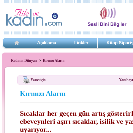
Açıklama
Linkler
Kitap Sipari
Kadının Dünyası
>
Kırmızı Alarm
Yazıcı için
Yazı boy
Kırmızı Alarm
Sıcaklar her geçen gün artış gösteri
ebeveynleri aşırı sıcaklar, isilik ve ya
uyarıyor...