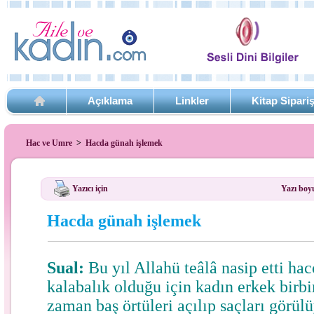
Açıklama
Linkler
Kitap Sipari
Hac ve Umre
>
Hacda günah işlemek
Yazıcı için
Yazı boy
Hacda günah işlemek
Sual:
Bu yıl Allahü teâlâ nasip etti ha
kalabalık olduğu için kadın erkek birb
zaman baş örtüleri açılıp saçları görül