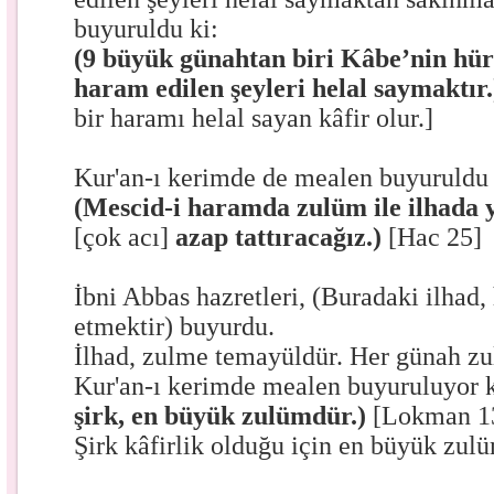
buyuruldu ki:
(9 büyük günahtan biri Kâbe’nin hürm
haram edilen şeyleri helal saymaktır.
bir haramı helal sayan kâfir olur.]
Kur'an-ı kerimde de mealen buyuruldu 
(Mescid-i haramda zulüm ile ilhada 
[çok acı]
azap tattıracağız.)
[Hac 25]
İbni Abbas hazretleri, (Buradaki ilhad,
etmektir) buyurdu.
İlhad, zulme temayüldür. Her günah z
Kur'an-ı kerimde mealen buyuruluyor 
şirk, en büyük zulümdür.)
[Lokman 1
Şirk kâfirlik olduğu için en büyük zul