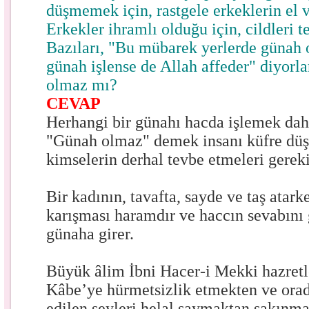
düşmemek için, rastgele erkeklerin el 
Erkekler ihramlı olduğu için, cildleri t
Bazıları, "Bu mübarek yerlerde günah
günah işlense de Allah affeder" diyorl
olmaz mı?
CEVAP
Herhangi bir günahı hacda işlemek dah
"Günah olmaz" demek insanı küfre düş
kimselerin derhal tevbe etmeleri gereki
Bir kadının, tavafta, sayde ve taş atark
karışması haramdır ve haccın sevabını 
günaha girer.
Büyük âlim İbni Hacer-i Mekki hazretl
Kâbe’ye hürmetsizlik etmekten ve orad
edilen şeyleri helal saymaktan sakınmal