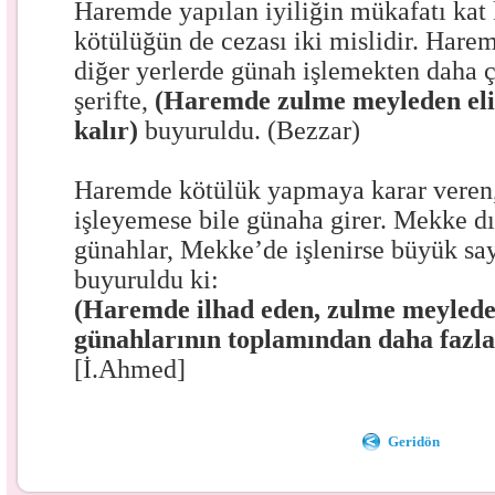
Haremde yapılan iyiliğin mükafatı kat 
kötülüğün de cezası iki mislidir. Hare
diğer yerlerde günah işlemekten daha ç
şerifte,
(Haremde zulme meyleden el
kalır)
buyuruldu. (Bezzar)
Haremde kötülük yapmaya karar veren,
işleyemese bile günaha girer. Mekke d
günahlar, Mekke’de işlenirse büyük sayı
buyuruldu ki:
(Haremde ilhad eden, zulme meyleden
günahlarının toplamından daha fazla 
[İ.Ahmed]
Geridön