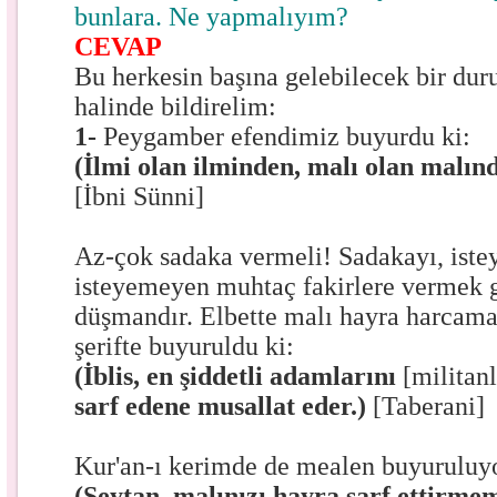
bunlara. Ne yapmalıyım?
CEVAP
Bu herkesin başına gelebilecek bir du
halinde bildirelim:
1-
Peygamber efendimiz buyurdu ki:
(İlmi olan ilminden, malı olan malın
[İbni Sünni]
Az-çok sadaka vermeli! Sadakayı, istey
isteyemeyen muhtaç fakirlere vermek g
düşmandır. Elbette malı hayra harcama
şerifte buyuruldu ki:
(İblis, en şiddetli adamlarını
[militan
sarf edene musallat eder.)
[Taberani]
Kur'an-ı kerimde de mealen buyuruluyo
(Şeytan, malınızı hayra sarf ettirmem