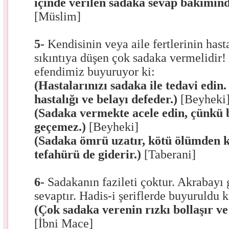
içinde verilen sadaka sevap bakımın
[Müslim]
5-
Kendisinin veya aile fertlerinin hast
sıkıntıya düşen çok sadaka vermelidi
efendimiz buyuruyor ki:
(Hastalarınızı sadaka ile tedavi edin
hastalığı ve belayı defeder.)
[Beyheki
(Sadaka vermekte acele edin, çünkü 
geçemez.)
[Beyheki]
(Sadaka ömrü uzatır, kötü ölümden k
tefahürü de giderir.)
[Taberani]
6-
Sadakanın fazileti çoktur. Akrabay
sevaptır. Hadis-i şeriflerde buyuruldu k
(Çok sadaka verenin rızkı bollaşır ve
[İbni Mace]