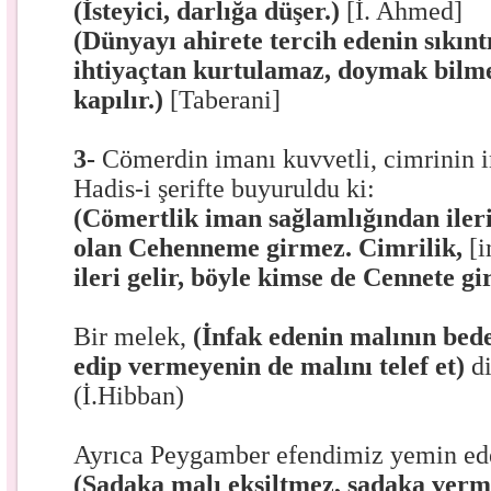
(İsteyici, darlığa düşer.)
[İ. Ahmed]
(Dünyayı ahirete tercih edenin sıkıntı
ihtiyaçtan kurtulamaz, doymak bilme
kapılır.)
[Taberani]
3-
Cömerdin imanı kuvvetli, cimrinin im
Hadis-i şerifte buyuruldu ki:
(Cömertlik iman sağlamlığından ileri
olan Cehenneme girmez. Cimrilik,
[i
ileri gelir, böyle kimse de Cennete g
Bir melek,
(İnfak edenin malının bede
edip vermeyenin de malını telef et)
di
(İ.Hibban)
Ayrıca Peygamber efendimiz yemin ede
(Sadaka malı eksiltmez, sadaka verm