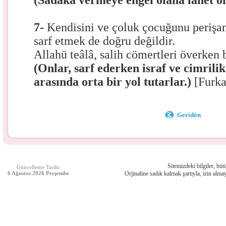
(Sadaka vermeye engel olana lanet o
7-
Kendisini ve çoluk çocuğunu perişa
sarf etmek de doğru değildir.
Allahü teâlâ, salih cömertleri överken 
(Onlar, sarf ederken israf ve cimrilik
arasında orta bir yol tutarlar.)
[Furka
Geridön
Sitemizdeki bilgiler, bütü
Güncelleme Tarihi
6 Ağustos 2026 Perşembe
Orjinaline sadık kalmak şartıyla, izin almay