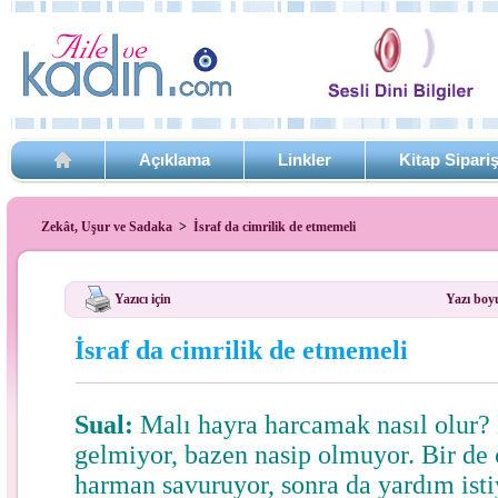
Açıklama
Linkler
Kitap Sipari
Zekât, Uşur ve Sadaka
>
İsraf da cimrilik de etmemeli
Yazıcı için
Yazı boy
İsraf da cimrilik de etmemeli
Sual:
Malı hayra harcamak nasıl olur?
gelmiyor, bazen nasip olmuyor. Bir de
harman savuruyor, sonra da yardım ist