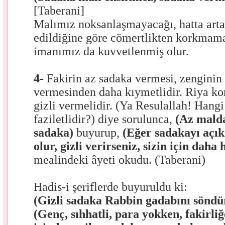
[Taberani]
Malımız noksanlaşmayacağı, hatta arta
edildiğine göre cömertlikten korkmama
imanımız da kuvvetlenmiş olur.
4-
Fakirin az sadaka vermesi, zenginin
vermesinden daha kıymetlidir. Riya ko
gizli vermelidir. (Ya Resulallah! Hang
faziletlidir?) diye sorulunca,
(Az malda
sadaka)
buyurup,
(Eğer sadakayı açık
olur, gizli verirseniz, sizin için daha 
mealindeki âyeti okudu. (Taberani)
Hadis-i şeriflerde buyuruldu ki:
(Gizli sadaka Rabbin gadabını söndü
(Genç, sıhhatli, para yokken, fakirl