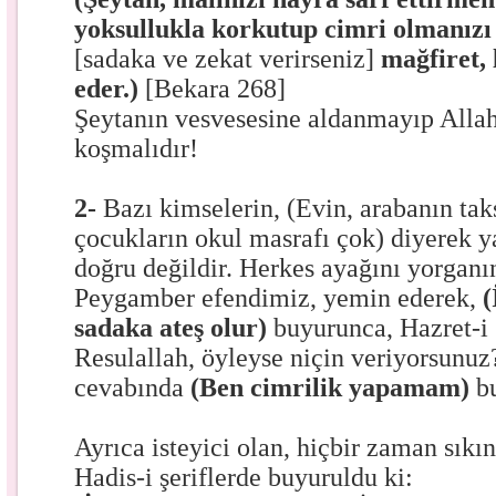
yoksullukla korkutup cimri olmanızı 
[sadaka ve zekat verirseniz]
mağfiret, 
eder.)
[Bekara 268]
Şeytanın vesvesesine aldanmayıp Allah
koşmalıdır!
2-
Bazı kimselerin, (Evin, arabanın ta
çocukların okul masrafı çok) diyerek y
doğru değildir. Herkes ayağını yorganı
Peygamber efendimiz, yemin ederek,
(
sadaka ateş olur)
buyurunca, Hazret-i
Resulallah, öyleyse niçin veriyorsunuz
cevabında
(Ben cimrilik yapamam)
b
Ayrıca isteyici olan, hiçbir zaman sıkı
Hadis-i şeriflerde buyuruldu ki: