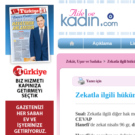
Açıklama
Li
Zekât, Uşur ve Sadaka
>
Zekatla ilgili hük
Yazıcı için
Zekatla ilgili hükü
Sual:
Zekatla ilgili diğer hak 
CEVAP
Hanefi
’de zekat nisabı 96 gr,
d