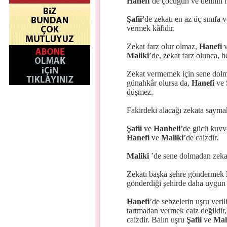
Hanefi
’de çocuğun ve delinin 
Şafii’
de zekatı en az üç sınıfa 
vermek kâfidir.
Zekat farz olur olmaz,
Hanefi
Maliki
’de, zekat farz olunca, 
Zekat vermemek için sene dolmad
günahkâr olursa da,
Hanefi
ve
düşmez.
Fakirdeki alacağı zekata saym
Şafii
ve
Hanbeli
’de gücü kuvve
Hanefi
ve
Maliki
’de caizdir.
Maliki
’de sene dolmadan zeka
Zekatı başka şehre göndermek
gönderdiği şehirde daha uygun
Hanefi
’de sebzelerin uşru veril
tartmadan vermek caiz değildir
caizdir. Balın uşru
Şafii
ve
Mal