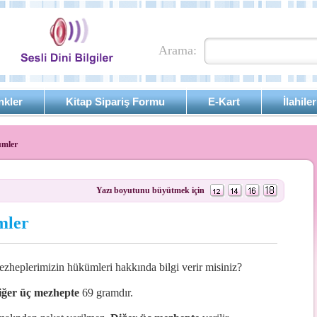
Arama:
nkler
Kitap Sipariş Formu
E-Kart
İlahiler
ümler
Yazı boyutunu büyütmek için
mler
mezheplerimizin hükümleri hakkında bilgi verir misiniz?
iğer üç mezhepte
69 gramdır.