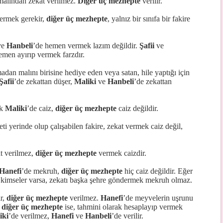
malından zekat verilmez.
Diğer üç mezhepte
verilir.
vermek gerekir,
diğer üç mezhepte
, yalnız bir sınıfa bir fakire
ve
Hanbeli
’de hemen vermek lazım değildir.
Şafii
ve
hemen ayırıp vermek farzdır.
an malını birisine hediye eden veya satan, hile yaptığı için
Şafii
’de zekattan düşer,
Maliki
ve
Hanbeli
’de zekattan
ak
Maliki
’de caiz,
diğer üç mezhepte
caiz değildir.
ti yerinde olup çalışabilen fakire, zekat vermek caiz değil,
t verilmez,
diğer üç mezhepte
vermek caizdir.
Hanefi
’de mekruh,
diğer üç mezhepte
hiç caiz değildir. Eğer
 kimseler varsa, zekatı başka şehre göndermek mekruh olmaz.
ir,
diğer üç mezhepte
verilmez.
Hanefi
’de meyvelerin uşrunu
,
diğer üç mezhepte
ise, tahmini olarak hesaplayıp vermek
iki
’de verilmez,
Hanefi
ve
Hanbeli
’de verilir.