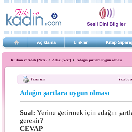
Açıklama
Linkler
Kitap Sipari
Kurban ve Adak (Nezr)
>
Adak (Nezr)
>
Adağın şartlara uygun olması
Yazıcı için
Yazı boy
Adağın şartlara uygun olması
Sual:
Yerine getirmek için adağın şart
gerekir?
CEVAP