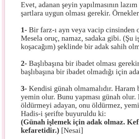
Evet, adanan şeyin yapılmasının lazım 
şartlara uygun olması gerekir. Örnekle
1-
Bir farz-ı ayn veya vacip cinsinden 
Mesela oruç, namaz, sadaka gibi. (Şu i
koşacağım) şeklinde bir adak sahih ol
2-
Başlıbaşına bir ibadet olması gereki
başlıbaşına bir ibadet olmadığı için ad
3-
Kendisi günah olmamalıdır. Haram 
yemin olur. Bunu yapması günah olur. 
öldürmeyi adayan, onu öldürmez, yemin
Hadis-i şerifte buyuruldu ki:
(Günah işlemek için adak olmaz. Kef
kefaretidir.)
[Nesai]