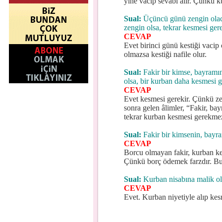
yine vacip sevabı alır. Çünkü 
Sual:
Üçüncü günü zengin olaca
zengin olsa, tekrar kesmesi ger
CEVAP
Evet birinci günü kestiği vaci
olmazsa kestiği nafile olur.
Sual:
Fakir bir kimse, bayramı
olsa, bir kurban daha kesmesi g
CEVAP
Evet kesmesi gerekir. Çünkü ze
sonra gelen âlimler, “Fakir, ba
tekrar kurban kesmesi gerekmez
Sual:
Fakir bir kimsenin, bay
CEVAP
Borcu olmayan fakir, kurban ke
Çünkü borç ödemek farzdır. Bu 
Sual:
Kurban nisabına malik olm
CEVAP
Evet. Kurban niyetiyle alıp kes