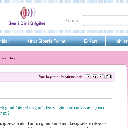
Arama:
nkler
Kitap Sipariş Formu
E-Kart
İlahiler
 ve kurban
Yazı boyutunu büyütmek için
 günü fakir olacağını bilen zengin, kurban kesse, üçüncü
ır mı?
acip sevabı alır. Birinci günü kurbanını kesip sefere çıksa da