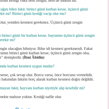
kurban kestiği vakit hem zengin, hem de mukim idi.
ğını bilen fakir, birinci günü kurban kesse, üçüncü günü
ekir mi? Birinci günü kestiği vacip olur mu?
p olur, yeniden kesmesi gerekmez. Üçüncü günü zengin
n birinci günü bir kurban kesse, bayramın üçüncü günü zengin
erekir mi?
ngin olacağını bilmiyor. Bilse idi kesmesi gerekmezdi. Fakat
yramın birinci günü kurban kesse, üçüncü günü zengin olsa,
” demişlerdir.
(İbni Âbidin)
ramda kurban kesmesi uygun mudur?
serse, çok sevap olur. Borcu varsa, önce borcunu vermelidir.
bakımdan fakirin borç alarak kurban kesmesi doğru değildir.
ayan fakir, hayvanı kurban niyetiyle alıp kesebilir mi?
mekte mahzur yoktur. Kestiği nafile olur.