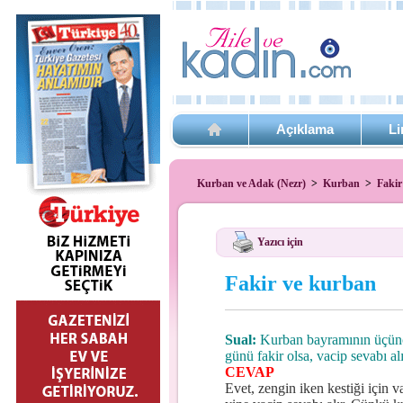
Açıklama
Li
Kurban ve Adak (Nezr)
>
Kurban
>
Fakir
Yazıcı için
Fakir ve kurban
Sual:
Kurban bayramının üçüncü
günü fakir olsa, vacip sevabı al
CEVAP
Evet, zengin iken kestiği için v