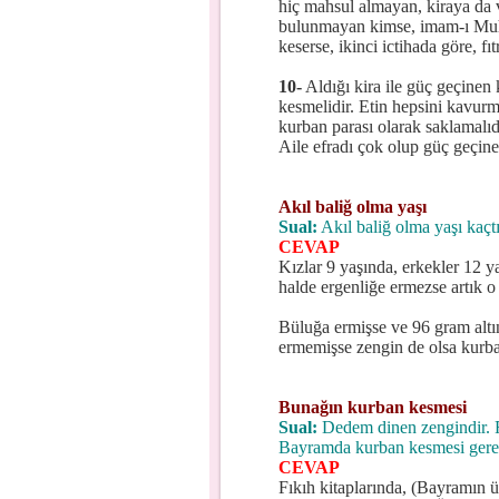
hiç mahsul almayan, kiraya da 
bulunmayan kimse, imam-ı Muh
keserse, ikinci ictihada göre, f
10-
Aldığı kira ile güç geçinen k
kesmelidir. Etin hepsini kavurma
kurban parası olarak saklamalı
Aile efradı çok olup güç geçine
Akıl baliğ olma yaşı
Sual:
Akıl baliğ olma yaşı kaçt
CEVAP
Kızlar 9 yaşında, erkekler 12 yaş
halde ergenliğe ermezse artık o 
Büluğa ermişse ve 96 gram altı
ermemişse zengin de olsa kurb
Bunağın kurban kesmesi
Sual:
Dedem dinen zengindir. Fa
Bayramda kurban kesmesi gere
CEVAP
Fıkıh kitaplarında, (Bayramın