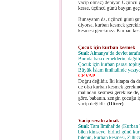
vacip olmaz) deniyor. Üçüncü g
kesse, üçüncü günü baygın geçir
Bunayanın da, üçüncü günü şuu
diyorsa, kurban kesmek gereki
kesmesi gerekmez. Kurban kesme
Çocuk için kurban kesmek
Sual:
Almanya’da devlet tarafın
Burada bazı derneklerin, dağıtt
Çocuk için kurban parası topl
Büyük İslam ilmihalinde yazıyo
CEVAP
Doğru değildir. İki kitapta da d
de olsa kurban kesmek gerekme
malından kesmesi gerekirse de,
göre, babanın, zengin çocuğu i
vacip değildir.
(Dürer)
Vacip sevabı almak
Sual:
Tam İlmihal’de (Kurban b
bilen kimseye, birinci günü k
bilenin, kurban kesmesi, Zilhi