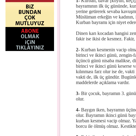
1-
Kurban, davar [koyun, keçi],
bayramının ilk üç gününde, kur
yerine getirerek sevaba kavuşma
Müslüman erkeğin ve kadının, ih
Kurban bayramı için niyet edere
Dinen karı kocadan hangisi zengi
fakir ise ikisi de kesmez. Faki
2-
Kurban kesmenin vacip olmas
birinci ve ikinci günü, zengin-
üçüncü günü nisaba malikse, diğ
birinci ve ikinci günü keserse 
kılınması farz olur ise de, vakt
vakti de, ilk üç gündür. Bugünle
maddelerde açıklama vardır.
3-
Bir çocuk, bayramın 3. günü 
olur.
4-
Baygın iken, bayramın üçüncü
olur. Bayramın ikinci günü bayı
kurban kesmesi vacip olmaz. Ya
borcu ile ölmüş olmaz. Kestikte