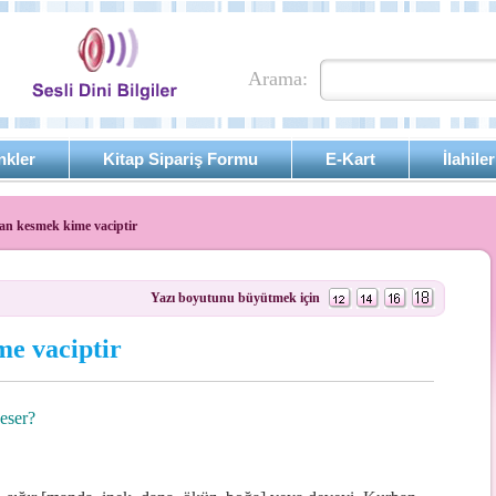
Arama:
nkler
Kitap Sipariş Formu
E-Kart
İlahiler
n kesmek kime vaciptir
Yazı boyutunu büyütmek için
e vaciptir
eser?