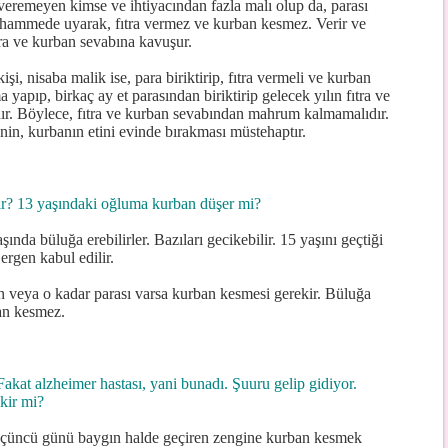
veremeyen kimse ve ihtiyacından fazla malı olup da, parası
ammede uyarak, fıtra vermez ve kurban kesmez. Verir ve
ıtra ve kurban sevabına kavuşur.
işi, nisaba malik ise, para biriktirip, fıtra vermeli ve kurban
 yapıp, birkaç ay et parasından biriktirip gelecek yılın fıtra ve
dır. Böylece, fıtra ve kurban sevabından mahrum kalmamalıdır.
nin, kurbanın etini evinde bırakması müstehaptır.
ır? 13 yaşındaki oğluma kurban düşer mi?
ında büluğa erebilirler. Bazıları gecikebilir. 15 yaşını geçtiği
ergen kabul edilir.
n veya o kadar parası varsa kurban kesmesi gerekir. Büluğa
an kesmez.
kat alzheimer hastası, yani bunadı. Şuuru gelip gidiyor.
kir mi?
 üçüncü günü baygın halde geçiren zengine kurban kesmek