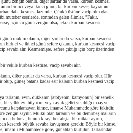
günü zengin olanın, diğer şartlar da varsa, kurban kesmesi
yramın birinci veya ikinci günü, bir kurban kesse, bayramın
kurban daha kesmesi lazımdır. Çünkü üstüne vacip olmadan
bi muteber eserlerde, sonradan gelen âlimler, "Fakir,
esse, üçüncü günü zengin olsa, tekrar kurban kesmesi
 günü mukim olanın, diğer şartlar da varsa, kurban kesmesi
n birinci ve ikinci günü sefere çıkanın, kurban kesmesi vacip
p sevabı alır. Kesmemişse, sefere çıktığı için borç üzerinden
r vekile kurban kestirse, vacip sevabı alır.
anın, diğer şartlar da varsa, kurban kesmesi vacip olur. Hür
r olup, güneş batana kadar esir kalanın kurban kesmesi vacip
a tarlanın, evin, dükkanın [atölyenin, kamyonun] bir senelik
, bir yıllık ev ihtiyacını veya aylık geliri ve aldığı maaş ve
 borcunu karşılamayan kimse, imam-ı Muhammede göre fakirdir.
re zengin sayılır. Mülkü olan tarlanın ve bu demirbaş malların
sabı da bulursa, bunun kirayı her alışta, bir miktar ayırıp,
urban keserek büyük sevaba kavuşması gerekir. Böyle bir kimse,
se, imam-ı Muhammede göre, günahtan kurtulur. Tarlasından