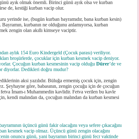
ünü ayık olmak önemli. Birinci günü ayık olsa ve kurban
se de, kestiği kurban vacip olur.
ru yerinde ise, (bugün kurban bayramıdır, bana kurban kesin)
r. Bayramın, kurbanın ne olduğunu anlamıyorsa, kurban
k zengin olan akıllı kimseye vaciptir.
dan aylık 154 Euro Kindergeld (Çocuk parası) veriliyor.
ıkları broşürlerde, çocuklar için kurban kesmek vacip deniyor.
uyorlar. Çocuğun kurban kesmesinin vacip olduğu
Dürer
’de ve
r diyorlar. Dedikleri doğru mudur?
ediklerinin aksi yazılıdır. Büluğa ermemiş çocuk için, zengin
z. Şeyhayne göre, babasının, zengin çocuğu için de çocuğun
 fetva İmam-ı Muhammedin kavlidir. Fetva verilen bu kavle
çin, kendi malından da, çocuğun malından da kurban kesmesi
ayramının üçüncü günü fakir olacağını veya sefere çıkacağını
urban kesmek vacip olmaz. Üçüncü günü zengin olacağını
ccenin onuncu günü, yani bayramın birinci günü fecr vaktinde