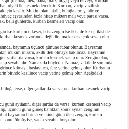
 sığır [manda, inek, dana, öküz, boğa] veya deveyi, Kurban
ban niyeti ile kesmek demektir. Kurban, vacip vazifesini
k için kesilir. Mukim olan, akıllı, büluğa ermiş, hür ve
tiyaç eşyasından fazla nisap miktarı malı veya parası varsa,
k, belli günlerde, kurban kesmeleri vacip olur.
n ise kurbanı o keser, ikisi zengin ise ikisi de keser, ikisi de
r, kurban kesmek zorunda değildir ama keserse çok sevap olur.
ında, bayramın üçüncü gününe itibar olunur. Bayramın
fakir, mukim-misafir, akıllı-deli olmaya bakılmaz. Bayramın
er şartlar da varsa, kurban kesmek vacip olur. Zengin olan,
vacip sevabı alır. Namaz da böyledir. Namaz, vaktinde sonunda
i girince kılmaya başlayınca, farz yerine gelmiş olur. Kurbanın
rin birinde kesilince vacip yerine gelmiş olur. Aşağıdaki
büluğa erse, diğer şartlar da varsa, ona kurban kesmek vacip
 günü ayılanın, diğer şartlar da varsa, kurban kesmesi vacip
lıp, üçüncü günü güneş battıktan sonra ayılan zenginin
hut bayramın birinci ve ikinci günü ölen zengin, kurban
n sonra ölmüş ise, vacip sevabı almış olur.