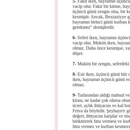
5-
Fakir iken, bayramın üçüncü 
vacip olur. Fakir bir kimse, ba
üçüncü günü zengin olsa, bir 
kesmiştir. Ancak, Bezzaziyye gi
bayramın birinci günü kurban k
gerekmez" demişlerdir.
6-
Seferi iken, bayramın üçüncü
vacip olur. Mukim iken, bayramı
olmaz. Daha önce kesmişse, vaci
düşer.
7-
Mukim bir zengin, seferdeki bi
8-
Esir iken, üçüncü günü hür ol
iken, bayramın üçüncü günü esi
olmaz.
9-
Tarlasından aldığı mahsul vey
kirası, ne kadar çok olursa olsun
ücret, aylık ihtiyacını ve kul
Fetva da böyledir. Şeyhayn'e gö
değeri, ihtiyacını karşılar ve ni
biriktirerek fıtra vermesi ve k
fıtra vermez ve kurban kesmez