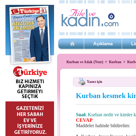
Açıklama
Li
Kurban ve Adak (Nezr)
>
Kurban
>
Kurba
Yazıcı için
Kurban kesmek kim
Sual:
Kurban nedir ve kimler k
CEVAP
Maddeler halinde bildirelim: