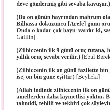
deve göndermiş gibi sevaba kavuşur.
(Bu on günün hayrından mahrum olan
Bilhassa dokuzuncu [Arefe] günü oru
Onda o kadar çok hayır vardır ki, s
Gafilin]
(Zilhiccenin ilk 9 günü oruç tutana, 
yıllık oruç sevabı verilir.)
[Ebul Berek
(Zilhiccenin ilk on günü fazilette bi
ise, on bin güne eşittir.)
[Beyheki]
(Allah indinde zilhiccenin ilk on gü
amellerden daha kıymetlisi yoktur. B
tahmidi, tehlili ve tekbiri çok söyleyi