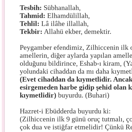
Tesbih:
Sübhanallah,
Tahmid:
Elhamdülillah,
Tehlil:
Lâ ilâhe illallah,
Tekbir:
Allahü ekber, demektir.
Peygamber efendimiz, Zilhiccenin ilk
amellerin, diğer aylarda yapılan amell
olduğunu bildirince, Eshab-ı kiram, (Y
yolundaki cihaddan da mı daha kıymetl
(Evet cihaddan da kıymetlidir. Ancak
esirgemeden harbe gidip şehid olan 
kıymetlidir)
buyurdu. (Buhari)
Hazret-i Ebüdderda buyurdu ki:
(Zilhiccenin ilk 9 günü oruç tutmalı, 
çok dua ve istiğfar etmelidir! Çünkü R