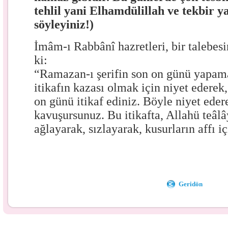
tehlil yani Elhamdülillah ve tekbir y
söyleyiniz!)
İmâm-ı Rabbânî hazretleri, bir talebes
ki:
“Ramazan-ı şerifin son on günü yapa
itikafın kazası olmak için niyet ederek,
on günü itikaf ediniz. Böyle niyet eder
kavuşursunuz. Bu itikafta, Allahü teâl
ağlayarak, sızlayarak, kusurların affı i
Geridön