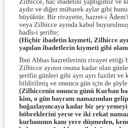
Zilhicce, hac ibadetini yaptığımız ve 
aydır ve diğer mübarek aylar gibi bunun
büyüktür. Bir rivayette, hazret-i Âdem
veya Zilhicce ayında kabul buyurulmuş
hadîs-i şerifte;
(Hiçbir ibadetin kıymeti, Zilhicce ay
yapılan ibadetlerin kıymeti gibi ola
İbni Abbas hazretlerinin rivayet ettiği b
Zilhicce ayının onuna kadar olan günl
şerifin günleri gibi ayrı ayrı fazilet ve
bildirilmiş ve onuncu gün için de şöyl
(Zilhiccenin onuncu günü Kurban b
kim, o gün bayram namazından gelip
boğazlayıncaya kadar bir şey yemeyi
böbreklerini yerse ve iki rekat namaz
kurbanının kanı yere düşmeden, kend