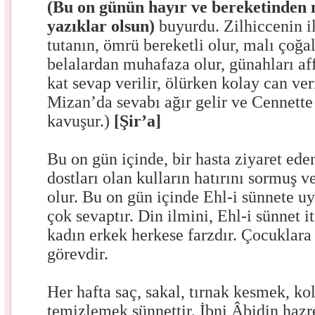
(Bu on günün hayır ve bereketinde
yazıklar olsun)
buyurdu. Zilhiccenin i
tutanın, ömrü bereketli olur, malı çoğa
belalardan muhafaza olur, günahları affo
kat sevap verilir, ölürken kolay can veri
Mizan’da sevabı ağır gelir ve Cennette
kavuşur.)
[Şir’a]
Bu on gün içinde, bir hasta ziyaret ede
dostları olan kulların hatırını sormuş v
olur. Bu on gün içinde Ehl-i sünnete u
çok sevaptır. Din ilmini, Ehl-i sünnet 
kadın erkek herkese farzdır. Çocuklara
görevdir.
Her hafta saç, sakal, tırnak kesmek, ko
temizlemek sünnettir. İbni Âbidin hazre