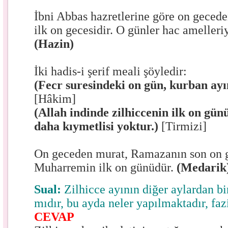
İbni Abbas hazretlerine göre on gecede
ilk on gecesidir. O günler hac amelleriy
(Hazin)
İki hadis-i şerif meali şöyledir:
(Fecr suresindeki on gün, kurban ayı
[Hâkim]
(Allah indinde zilhiccenin ilk on gü
daha kıymetlisi yoktur.)
[Tirmizi]
On geceden murat, Ramazanın son on 
Muharremin ilk on günüdür.
(Medarik
Sual:
Zilhicce ayının diğer aylardan bi
mıdır, bu ayda neler yapılmaktadır, fazi
CEVAP