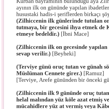
Kurban bayramının bulunduğu aya Zilhi
ayının ilk on gününde yapılan ibadetle
husustaki hadis-i şeriflerden birkaçı şö
(Zilhiccenin ilk günlerinde tutulan or
tutmaya, bir gecesini ihya etmek de 
etmeye bedeldir.)
[İbni Mace]
(Zilhiccenin ilk on gecesinde yapılan 
sevap verilir.)
[Beyheki]
(Terviye günü oruç tutan ve günah s
Müslüman Cennete girer.)
[Ramuz]
[Terviye, Arefe gününden bir önceki gü
(Zilhiccenin ilk 9 gününde oruç tutan
helal malından yüz köle azat etmiş v
mücahidlere yüz at vermiş veya Kâbe