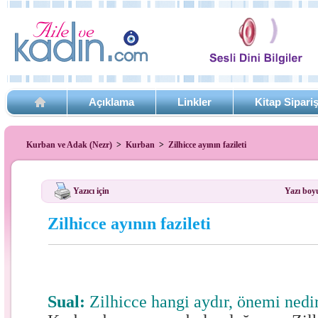
Açıklama
Linkler
Kitap Sipari
Kurban ve Adak (Nezr)
>
Kurban
>
Zilhicce ayının fazileti
Yazıcı için
Yazı boy
Zilhicce ayının fazileti
Sual:
Zilhicce hangi aydır, önemi nedi