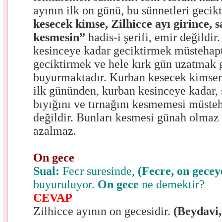
ayının ilk on günü, bu sünnetleri geci
kesecek kimse, Zilhicce ayı girince, s
kesmesin”
hadis-i şerifi, emir değildir
kesinceye kadar geciktirmek müstehapt
geciktirmek ve hele kırk gün uzatmak 
buyurmaktadır. Kurban kesecek kimseni
ilk gününden, kurban kesinceye kadar, s
bıyığını ve tırnağını kesmemesi müsteh
değildir. Bunları kesmesi günah olmaz
azalmaz.
On gece
Sual:
Fecr suresinde,
(Fecre, on gecey
buyuruluyor.
On gece
ne demektir?
CEVAP
Zilhicce ayının on gecesidir.
(Beydavi,