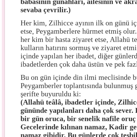
babasının günahları, ailesinin ve ak
sevaba çevrilir.)
Her kim, Zilhicce ayının ilk on günü i
etse, Peygamberlere hürmet etmiş olur.
her kim bir hasta ziyaret etse, Allahü t
kulların hatırını sormuş ve ziyaret etmi
içinde yapılan her ibadet, diğer günler
ibadetlerden çok daha üstün ve pek fazl
Bu on gün içinde din ilmi meclisinde 
Peygamberler toplantısında bulunmuş gi
şerifte buyuruldu ki:
(Allahü teâlâ, ibadetler içinde, Zilhi
gününde yapılanları daha çok sever. 
bir gün oruca, bir senelik nafile oruç 
Gecelerinde kılınan namaz, Kadir ge
namaz gibidir. Bu günlerde çok tesbi