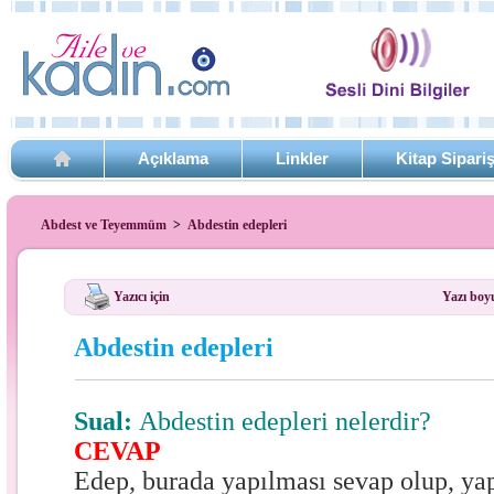
Açıklama
Linkler
Kitap Sipari
Abdest ve Teyemmüm
>
Abdestin edepleri
Yazıcı için
Yazı boy
Abdestin edepleri
Sual:
Abdestin edepleri nelerdir?
CEVAP
Edep, burada yapılması sevap olup, ya