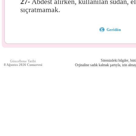
27-
Abdest alırken, kullanılan sudan, el
sıçratmamak.
Geridön
Sitemizdeki bilgiler, bütü
Güncelleme Tarihi
8 Ağustos 2026 Cumartesi
Orjinaline sadık kalmak şartıyla, izin almay