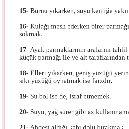
15-
Burnu yıkarken, suyu kemiğe yakı
16-
Kulağı mesh ederken birer parmağı,
sokmak.
17-
Ayak parmaklarının aralarını tahlil 
küçük parmağı ile ve alt taraflarından 
18-
Elleri yıkarken, geniş yüzüğü yeri
sıkı yüzüğü oynatmak ise farzdır.
19-
Su bol ise de, israf etmemek.
20-
Suyu, yağ sürer gibi az kullanmam
21-
Abdest aldığı kabı dolu bırakmak.