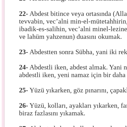
22-
Abdest bitince veya ortasında (Al
tevvabin, vec’alni min-el-mütetahhirin
ibadik-es-salihin, vec’alni minel-lezin
ve lahüm yahzenun) duasını okumak.
23-
Abdestten sonra Sübha,
yani iki r
24-
Abdestli iken, abdest almak. Yani 
abdestli iken, yeni namaz için bir daha
25-
Yüzü yıkarken, göz pınarını, çapak
26-
Yüzü, kolları, ayakları yıkarken, fa
biraz fazlasını yıkamak.