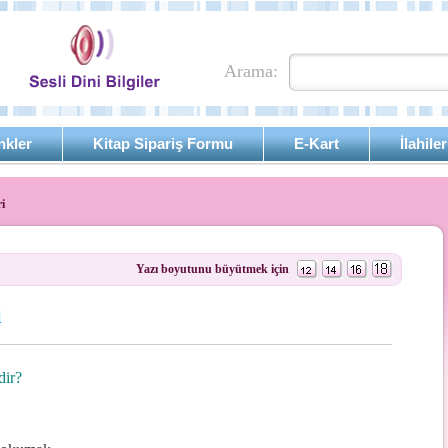
Arama:
nkler
Kitap Sipariş Formu
E-Kart
İlahiler
i
Yazı boyutunu büyütmek için
i
dir?