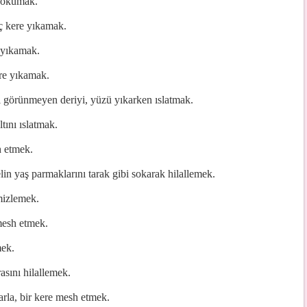
 okumak.
 üç kere yıkamak.
e yıkamak.
ere yıkamak.
ki görünmeyen deriyi, yüzü yıkarken ıslatmak.
tını ıslatmak.
h etmek.
lin yaş parmaklarını tarak gibi sokarak hilallemek.
mizlemek.
mesh etmek.
mek.
asını hilallemek.
arla, bir kere mesh etmek.