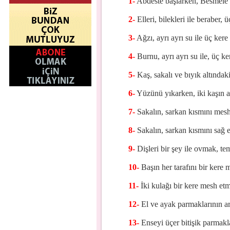
1-
Abdeste başlarken, Besmele
2-
Elleri, bilekleri ile beraber,
3-
Ağzı, ayrı ayrı su ile üç ker
4-
Burnu, ayrı ayrı su ile, üç k
5-
Kaş, sakalı ve bıyık altında
6-
Yüzünü yıkarken, iki kaşın al
7-
Sakalın, sarkan kısmını mes
8-
Sakalın, sarkan kısmını sağ e
9-
Dişleri bir şey ile ovmak, te
10-
Başın her tarafını bir kere 
11-
İki kulağı bir kere mesh et
12-
El ve ayak parmaklarının ar
13-
Enseyi üçer bitişik parmakl