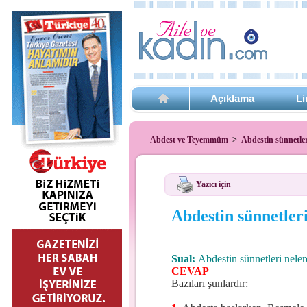
Açıklama
Li
Abdest ve Teyemmüm
>
Abdestin sünnetler
Yazıcı için
Abdestin sünnetler
Sual:
Abdestin sünnetleri neler
CEVAP
Bazıları şunlardır: