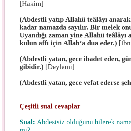
[Hakim]
(Abdestli yatıp Allahü teâlâyı anara
kadar namazda sayılır. Bir melek onu
Uyandığı zaman yine Allahü teâlâyı a
kulun affı için Allah’a dua eder.)
[İbn
(Abdestli yatan, gece ibadet eden, g
gibidir.)
[Deylemi]
(Abdestli yatan, gece vefat ederse şeh
Çeşitli sual cevaplar
Sual:
Abdestsiz olduğunu bilerek nama
mi?