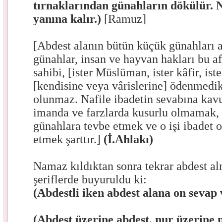
tırnaklarından günahların dökülür. 
yanına kalır.)
[Ramuz]
[Abdest alanın bütün küçük günahları 
günahlar, insan ve hayvan hakları bu a
sahibi, [ister Müslüman, ister kâfir, is
[kendisine veya vârislerine] ödenmedi
olunmaz. Nafile ibadetin sevabına kav
imanda ve farzlarda kusurlu olmamak,
günahlara tevbe etmek ve o işi ibadet 
etmek şarttır.]
(İ.Ahlakı)
Namaz kıldıktan sonra tekrar abdest al
şeriflerde buyuruldu ki:
(Abdestli iken abdest alana on sevap 
(Abdest üzerine abdest, nur üzerine 