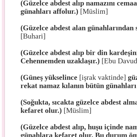
(Güzelce abdest alıp namazını cemaa
günahları affolur.)
[Müslim]
(Güzelce abdest alan günahlarından s
[Buhari]
(Güzelce abdest alıp bir din kardeşin
Cehennemden uzaklaşır.)
[Ebu Davud
(Güneş yükselince
[işrak vaktinde]
güz
rekat namaz kılanın bütün günahları 
(Soğukta, sıcakta güzelce abdest alm
kefaret olur.)
[Müslim]
(Güzelce abdest alıp, huşu içinde n
günahlara kefaret olur. Bu durum 