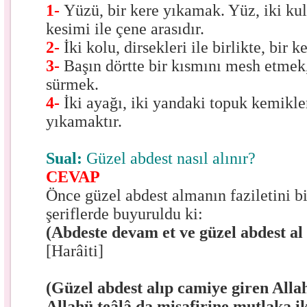
1-
Yüzü, bir kere yıkamak. Yüz, iki ku
kesimi ile çene arasıdır.
2-
İki kolu, dirsekleri ile birlikte, bir 
3-
Başın dörtte bir kısmını mesh etmek,
sürmek.
4-
İki ayağı, iki yandaki topuk kemikleri
yıkamaktır.
Sual:
Güzel abdest nasıl alınır?
CEVAP
Önce güzel abdest almanın faziletini bi
şeriflerde buyuruldu ki:
(Abdeste devam et ve güzel abdest al
[Harâiti]
(Güzel abdest alıp camiye giren Allah
Allahü teâlâ da misafirine mutlaka i