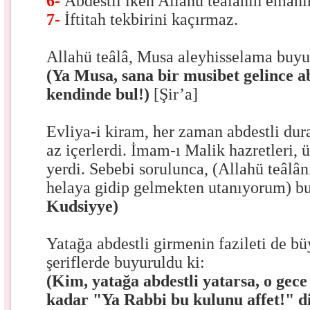
6-
Abdestli iken Allahü teâlânın emanı
7-
İftitah tekbirini kaçırmaz.
Allahü teâlâ, Musa aleyhisselama buyu
(Ya Musa, sana bir musibet gelince ab
kendinde bul!)
[Şir’a]
Evliya-i kiram, her zaman abdestli dur
az içerlerdi. İmam-ı Malik hazretleri,
yerdi. Sebebi sorulunca, (Allahü teâlân
helaya gidip gelmekten utanıyorum) b
Kudsiyye)
Yatağa abdestli girmenin fazileti de bü
şeriflerde buyuruldu ki:
(Kim, yatağa abdestli yatarsa, o gec
kadar "Ya Rabbi bu kulunu affet!" di