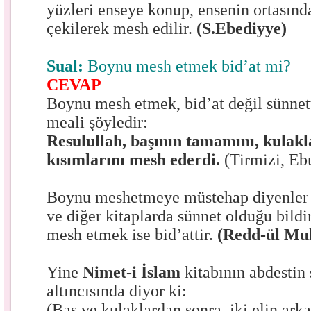
yüzleri enseye konup, ensenin ortasında
çekilerek mesh edilir.
(S.Ebediyye)
Sual:
Boynu mesh etmek bid’at mi?
CEVAP
Boynu mesh etmek, bid’at değil sünnetti
meali şöyledir:
Resulullah, başının tamamını, kulakla
kısımlarını mesh ederdi.
(Tirmizi, E
Boynu meshetmeye müstehap diyenler 
ve diğer kitaplarda sünnet olduğu bildir
mesh etmek ise bid’attir.
(Redd-ül Mu
Yine
Nimet-i İslam
kitabının abdestin 
altıncısında diyor ki:
(Baş ve kulaklardan sonra, iki elin ark