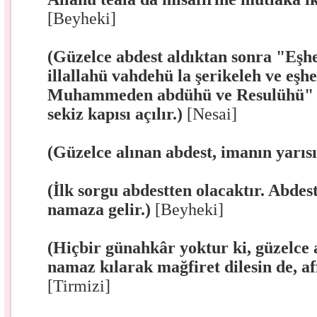
[Beyheki]
(Güzelce abdest aldıktan sonra "Eşhe
illallahü vahdehü la şerikeleh ve eşh
Muhammeden abdühü ve Resulühü" 
sekiz kapısı açılır.)
[Nesai]
(Güzelce alınan abdest, imanın yarısı
(İlk sorgu abdestten olacaktır. Abdesti
namaza gelir.)
[Beyheki]
(Hiçbir günahkâr yoktur ki, güzelce a
namaz kılarak mağfiret dilesin de, af
[Tirmizi]