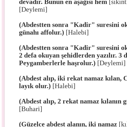
devadır. Bunun en aşağısı hem
[sıkınt
[Deylemi]
(Abdestten sonra "Kadir" suresini oku
günahı affolur.)
[Halebi]
(Abdestten sonra "Kadir" suresini o
2 defa okuyan şehidlerden yazılır. 3 
Peygamberlerle haşrolur.)
[Deylemi]
(Abdest alıp, iki rekat namaz kılan,
layık olur.)
[Halebi]
(Abdest alıp, 2 rekat namaz kılanın g
[Buhari]
(Güzelce abdest alanın, iki namaz
[k