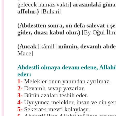
gelecek namaz vakti]
arasındaki güna
affolur.)
[Buhari]
(Abdestten sonra, on defa salevat-ı ş
gider, duası kabul olur.)
[Ey Oğul İlmi
(Ancak
[kâmil]
mümin, devamlı abdest
Mace]
Abdestli olmaya devam edene, Allahü 
eder:
1-
Melekler onun yanından ayrılmaz.
2-
Devamlı sevap yazarlar.
3-
Bütün azaları tesbih eder.
4-
Uyuyunca melekler, insan ve cin şer
5-
Sekerat-ı mevti kolaylaşır.