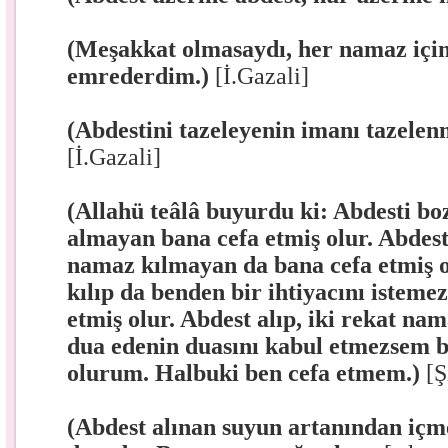
(Meşakkat olmasaydı, her namaz için
emrederdim.)
[İ.Gazali]
(Abdestini tazeleyenin imanı tazele
[İ.Gazali]
(Allahü teâlâ buyurdu ki: Abdesti bo
almayan bana cefa etmiş olur. Abdest 
namaz kılmayan da bana cefa etmiş o
kılıp da benden bir ihtiyacını isteme
etmiş olur. Abdest alıp, iki rekat na
dua edenin duasını kabul etmezsem b
olurum. Halbuki ben cefa etmem.)
[Ş
(Abdest alınan suyun artanından içm