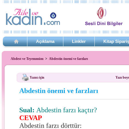
Açıklama
Linkler
Kitap Sipari
Abdest ve Teyemmüm
>
Abdestin önemi ve farzları
Yazıcı için
Yazı boy
Abdestin önemi ve farzları
Sual:
Abdestin farzı kaçtır?
CEVAP
Abdestin farzı dörttür: