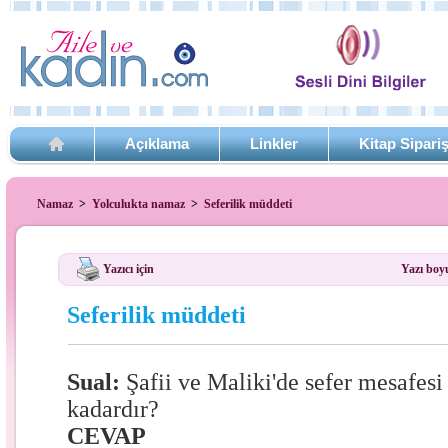
Açıklama
Linkler
Kitap Sipari
Namaz
>
Yolculukta namaz
>
Seferilik müddeti
Yazıcı için
Yazı boy
Seferilik müddeti
Sual:
Şafii ve Maliki'de sefer mesafes
kadardır?
CEVAP