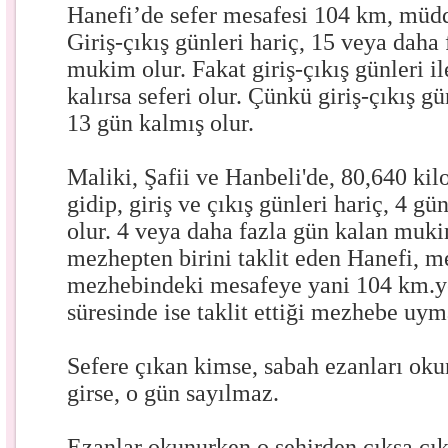
Hanefi’de sefer mesafesi 104 km, müdd
Giriş-çıkış günleri hariç, 15 veya daha 
mukim olur. Fakat giriş-çıkış günleri i
kalırsa seferi olur. Çünkü giriş-çıkış g
13 gün kalmış olur.
Maliki, Şafii ve Hanbeli'de, 80,640 ki
gidip, giriş ve çıkış günleri hariç, 4 gü
olur. 4 veya daha fazla gün kalan muki
mezhepten birini taklit eden Hanefi, m
mezhebindeki mesafeye yani 104 km.ye
süresinde ise taklit ettiği mezhebe uym
Sefere çıkan kimse, sabah ezanları oku
girse, o gün sayılmaz.
Ezanlar okunurken o şehirden çıksa çık