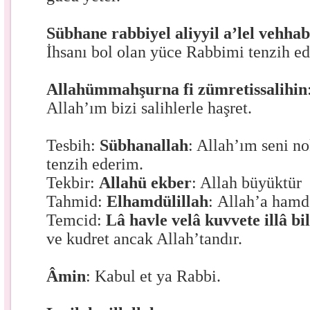
Sübhane rabbiyel aliyyil a’lel vehha
İhsanı bol olan yüce Rabbimi tenzih e
Allahümmahşurna fi zümretissalihin
Allah’ım bizi salihlerle haşret.
Tesbih:
Sübhanallah
: Allah’ım seni no
tenzih ederim.
Tekbir:
Allahü ekber
: Allah büyüktür
Tahmid:
Elhamdülillah
:
Allah’a hamd
Temcid:
Lâ havle velâ kuvvete illâ bi
ve kudret ancak Allah’tandır.
Âmin
: Kabul et ya Rabbi.