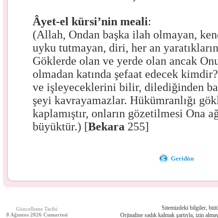
Âyet-el kürsi’nin meali
:
(Allah, Ondan başka ilah olmayan, ken
uyku tutmayan, diri, her an yaratıkların
Göklerde olan ve yerde olan ancak On
olmadan katında şefaat edecek kimdir? 
ve işleyeceklerini bilir, dilediğinden b
şeyi kavrayamazlar. Hükümranlığı gökl
kaplamıştır, onların gözetilmesi Ona a
büyüktür.) [
Bekara
255]
Geridön
Sitemizdeki bilgiler, bütü
Güncelleme Tarihi
8 Ağustos 2026 Cumartesi
Orjinaline sadık kalmak şartıyla, izin almay