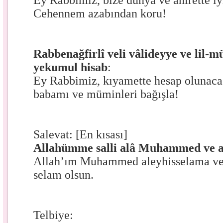
Ey Rabbimiz, bize dünya ve ahirette iyi
Cehennem azabından koru!
Rabbenağfirlî veli vâlideyye ve lil-
yekumul hisab
:
Ey Rabbimiz, kıyamette hesap olunacağ
babamı ve müminleri bağışla!
Salevat: [En kısası]
Allahümme salli alâ Muhammed ve 
Allah’ım Muhammed aleyhisselama ve 
selam olsun.
Telbiye: