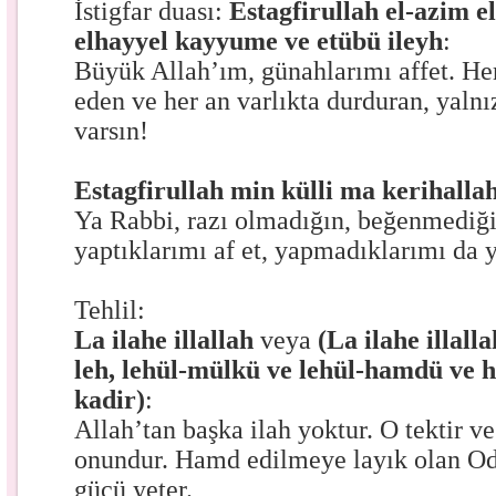
İstigfar duası:
Estagfirullah el-azim ell
elhayyel kayyume ve etübü ileyh
:
Büyük Allah’ım, günahlarımı affet. Her
eden ve her an varlıkta durduran, yaln
varsın!
Estagfirullah min külli ma kerihalla
Ya Rabbi, razı olmadığın, beğenmediği
yaptıklarımı af et, yapmadıklarımı da
Tehlil:
La ilahe illallah
veya
(La ilahe illall
leh, lehül-mülkü ve lehül-hamdü ve hü
kadir)
:
Allah’tan başka ilah yoktur. O tektir v
onundur. Hamd edilmeye layık olan Od
gücü yeter.