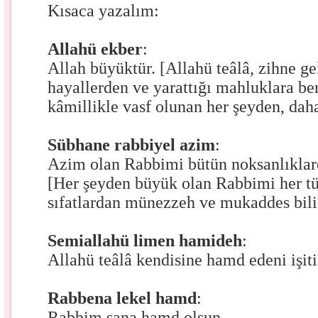
Kısaca yazalım:
Allahü ekber
:
Allah büyüktür. [Allahü teâlâ, zihne ge
hayallerden ve yarattığı mahluklara b
kâmillikle vasf olunan her şeyden, dah
Sübhane rabbiyel azim
:
Azim olan Rabbimi bütün noksanlıklar
[Her şeyden büyük olan Rabbimi her tü
sıfatlardan münezzeh ve mukaddes bili
Semiallahü limen hamideh
:
Allahü teâlâ kendisine hamd edeni işitir,
Rabbena lekel hamd
:
Rabbim sana hamd olsun.