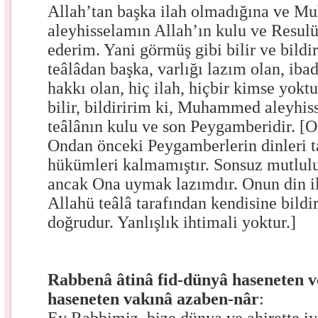
Allah’tan başka ilah olmadığına ve 
aleyhisselamın Allah’ın kulu ve Resul
ederim. Yani görmüş gibi bilir ve bildi
teâlâdan başka, varlığı lazım olan, iba
hakkı olan, hiç ilah, hiçbir kimse yokt
bilir, bildiririm ki, Muhammed aleyhis
teâlânın kulu ve son Peygamberidir. [O
Ondan önceki Peygamberlerin dinleri
hükümleri kalmamıştır. Sonsuz mutlul
ancak Ona uymak lazımdır. Onun din ile
Allahü teâlâ tarafından kendisine bildir
doğrudur. Yanlışlık ihtimali yoktur.]
Rabbenâ âtinâ fid-dünyâ haseneten ve
haseneten vakınâ azaben-nâr
: