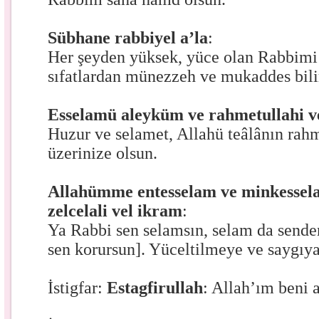
Sübhane rabbiyel a’la
:
Her şeyden yüksek, yüce olan Rabbimi
sıfatlardan münezzeh ve mukaddes bili
Esselamü aleyküm ve rahmetullahi v
Huzur ve selamet, Allahü teâlânın rahm
üzerinize olsun.
Allahümme entesselam ve minkessel
zelcelali vel ikram
:
Ya Rabbi sen selamsın, selam da senden
sen korursun]. Yüceltilmeye ve saygıya
İstigfar:
Estagfirullah
: Allah’ım beni a