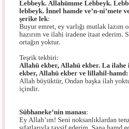
Lebbeyk. Allahümme Lebbeyk. Lebbey
lebbeyk. İnnel hamde ve’n-ni’mete ve
şerike lek
:
Buyur emret, ey varlığı mutlak lazım 
hazırım ve ilahi iradene itaat ederim. 
ortağın yoktur.
Teşrik tekbiri:
Allahü ekber, Allahü ekber. La ilahe i
ekber, Allahü ekber ve lillahil-hamd:
Allah büyüktür, Ondan başka ilah yokt
içindir.
Sübhaneke’nin manası
:
Ey Allah’ım! Seni noksanlıklardan ten
sıfatlarıyla tavsif ederim. Sana hamd 