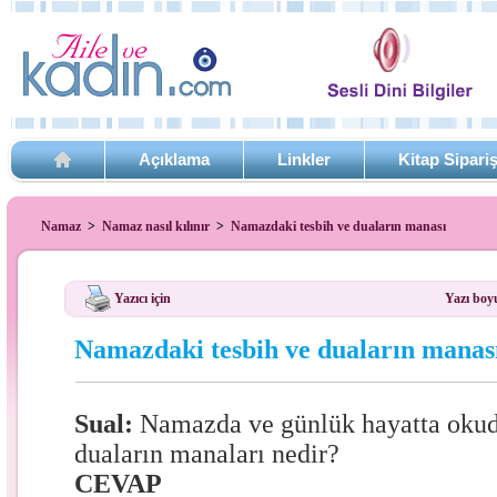
Açıklama
Linkler
Kitap Sipari
Namaz
>
Namaz nasıl kılınır
>
Namazdaki tesbih ve duaların manası
Yazıcı için
Yazı boy
Namazdaki tesbih ve duaların manas
Sual:
Namazda ve günlük hayatta oku
duaların manaları nedir?
CEVAP