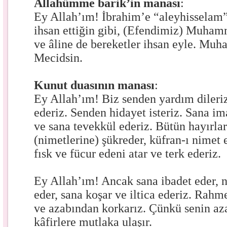
Allahümme barik’in manası
:
Ey Allah’ım! İbrahim’e “aleyhisselam”
ihsan ettiğin gibi, (Efendimiz) Muha
ve âline de bereketler ihsan eyle. Mu
Mecidsin.
Kunut duasının manası
:
Ey Allah’ım! Biz senden yardım dileriz
ederiz. Senden hidayet isteriz. Sana im
ve sana tevekkül ederiz. Bütün hayırlar
(nimetlerine) şükreder, küfran-ı nimet 
fısk ve fücur edeni atar ve terk ederiz.
Ey Allah’ım! Ancak sana ibadet eder, n
eder, sana koşar ve iltica ederiz. Rahme
ve azabından korkarız. Çünkü senin az
kâfirlere mutlaka ulaşır.