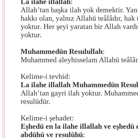
La ilahe illallah
:
Allah’tan başka ilah yok demektir. Ya
hakkı olan, yalnız Allahü teâlâdır, ha
yoktur. Her şeyi yaratan bir Allah vardı
yoktur.
Muhammedün Resulullah
:
Muhammed aleyhisselam Allahü teâlânı
Kelime-i tevhid:
La ilahe illallah Muhammedün Resul
Allah’tan gayri ilah yoktur. Muhamme
resulüdür.
Kelime-i şehadet:
Eşhedü en la ilahe illallah ve eşh
abdühü ve resulühü
: