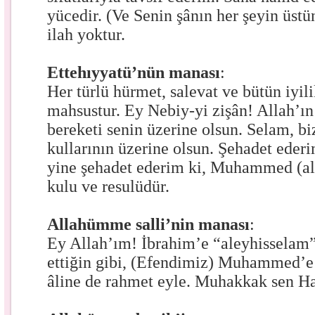
yücedir. (Ve Senin şânın her şeyin üst
ilah yoktur.
Ettehıyyatü’nün manası
:
Her türlü hürmet, salevat ve bütün iyil
mahsustur. Ey Nebiy-yi zişân! Allah’ı
bereketi senin üzerine olsun. Selam, bi
kullarının üzerine olsun. Şehadet ederi
yine şehadet ederim ki, Muhammed (a
kulu ve resulüdür.
Allahümme salli’nin manası
:
Ey Allah’ım! İbrahim’e “aleyhisselam”
ettiğin gibi, (Efendimiz) Muhammed’e
âline de rahmet eyle. Muhakkak sen H