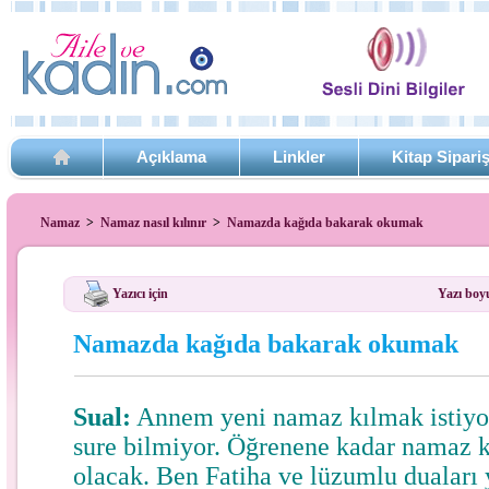
Açıklama
Linkler
Kitap Sipari
Namaz
>
Namaz nasıl kılınır
>
Namazda kağıda bakarak okumak
Yazıcı için
Yazı boy
Namazda kağıda bakarak okumak
Sual:
Annem yeni namaz kılmak istiyor
sure bilmiyor. Öğrenene kadar namaz 
olacak. Ben Fatiha ve lüzumlu duaları 