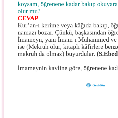
koysam, öğrenene kadar bakıp okuyarak
olur mu?
CEVAP
Kur’an-ı kerime veya kâğıda bakıp, ö
namazı bozar. Çünkü, başkasından öğr
İmameyn, yani İmam-ı Muhammed ve 
ise (Mekruh olur, kitaplı kâfirlere be
mekruh da olmaz) buyurdular.
(S.Ebed
İmameynin kavline göre, öğrenene kadar
Geridön