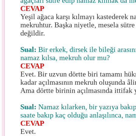
ağaçları sütre edip namaz kılmak da 
CEVAP
Yeşil ağaca karşı kılmayı kastederek 
mekruhtur. Başka niyetle, mesela sütr
değildir.
Sual:
Bir erkek, dirsek ile bileği arasın
namaz kılsa, mekruh olur mu?
CEVAP
Evet. Bir uzvun dörtte biri tamamı hü
kadar açılmasının mekruh oluşunda âliml
Ama dörtte birinin açılmasında ittifak 
Sual:
Namaz kılarken, bir yazıya bakı
saate bakıp kaç olduğu anlaşılınca, n
CEVAP
Evet.