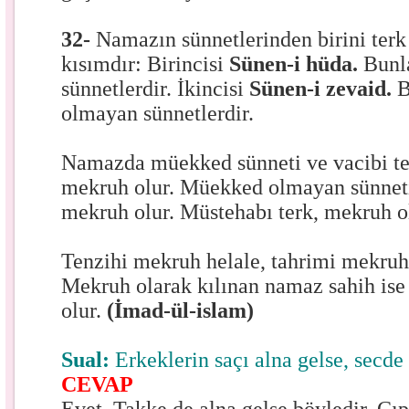
32-
Namazın sünnetlerinden birini terk
kısımdır: Birincisi
Sünen-i hüda.
Bunl
sünnetlerdir. İkincisi
Sünen-i zevaid.
B
olmayan sünnetlerdir.
Namazda müekked sünneti ve vacibi te
mekruh olur. Müekked olmayan sünneti
mekruh olur. Müstehabı terk, mekruh 
Tenzihi mekruh helale, tahrimi mekruh
Mekruh olarak kılınan namaz sahih ise 
olur.
(İmad-ül-islam)
Sual:
Erkeklerin saçı alna gelse, secd
CEVAP