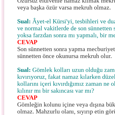
Özürsüz eldivenle namaz kılmak mekru
veya başka özür varsa mekruh olmaz.
Sual:
Âyet-el Kürsi'yi, tesbihleri ve 
ve normal vakitlerde de son sünnetten
yoksa farzdan sonra mı yapmalı, bir m
CEVAP
Son sünnetten sonra yapma mecburiyeti
sünnetten önce okunursa mekruh olur.
Sual:
Gömlek kolları uzun olduğu zama
kıvırıyoruz, fakat namaz kılarken düz
kollarını içeri kıvırdığımız zaman ne 
kılınır mı bir sakıncası var mı?
CEVAP
Gömleğin kolunu içine veya dışına b
olmaz. Mahzurlu olanı, sıyırıp etin gör