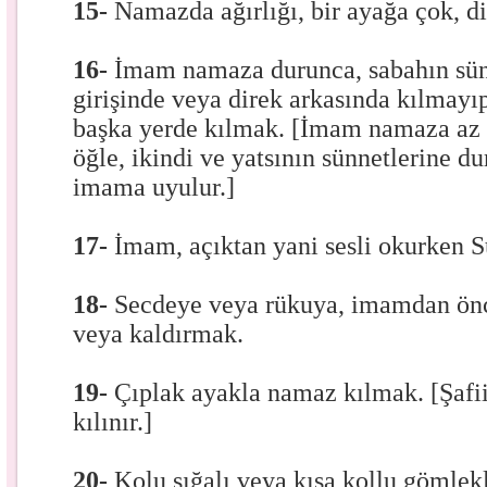
15-
Namazda ağırlığı, bir ayağa çok, d
16-
İmam namaza durunca, sabahın sün
girişinde veya direk arkasında kılmayıp
başka yerde kılmak. [İmam namaza az 
öğle, ikindi ve yatsının sünnetlerine 
imama uyulur.]
17-
İmam, açıktan yani sesli okurken
18-
Secdeye veya rükuya, imamdan ön
veya kaldırmak.
19-
Çıplak ayakla namaz kılmak. [Şafii
kılınır.]
20-
Kolu sığalı veya kısa kollu gömle