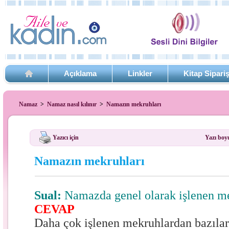
Açıklama
Linkler
Kitap Sipari
Namaz
>
Namaz nasıl kılınır
>
Namazın mekruhları
Yazıcı için
Yazı boy
Namazın mekruhları
Sual:
Namazda genel olarak işlenen me
CEVAP
Daha çok işlenen mekruhlardan bazıları