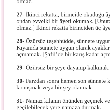
olmaz.]
27-
İkinci rekatta, birincide okuduğu 
ondan evvelki bir âyeti okumak. [Un
olmaz.] İkinci rekatta birinciden üç â
28-
Özürsüz teşehhüdde, sünnete uygu
Kıyamda sünnete uygun olarak ayaklar
açmamak. [Şafii’de bir karış kadar açm
29-
Özürsüz bir şeye dayanıp kalkmak.
30-
Farzdan sonra hemen son sünnete
konuşmak veya bir şey okumak.
31-
Namaz kılanın önünden geçmek v
geçilebilecek yere namaza durmak.