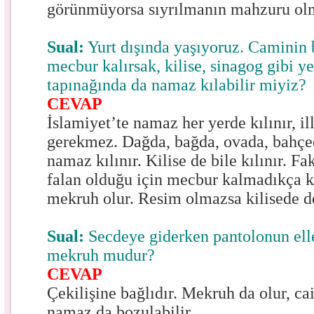
görünmüyorsa sıyrılmanın mahzuru ol
Sual:
Yurt dışında yaşıyoruz. Caminin
mecbur kalırsak, kilise, sinagog gibi y
tapınağında da namaz kılabilir miyiz?
CEVAP
İslamiyet’te namaz her yerde kılınır, i
gerekmez. Dağda, bağda, ovada, bahçed
namaz kılınır. Kilise de bile kılınır. Fa
falan olduğu için mecbur kalmadıkça 
mekruh olur. Resim olmazsa kilisede de
Sual:
Secdeye giderken pantolonun ell
mekruh mudur?
CEVAP
Çekilişine bağlıdır. Mekruh da olur, cai
namaz da bozulabilir.