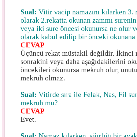
Sual:
Vitir vacip namazını kılarken 3.
olarak 2.rekatta okunan zammı sureni
veya iki sure öncesi okunursa ne olur v
olarak kabul edilip bir önceki okunan
CEVAP
Üçüncü rekat müstakil değildir. İkinci
sonrakini veya daha aşağıdakilerini o
öncekileri okunursa mekruh olur, unut
mekruh olmaz.
Sual:
Vitirde sıra ile Felak, Nas, Fil s
mekruh mu?
CEVAP
Evet.
Sual:
Namaz kılarken, ağırlığı bir aya