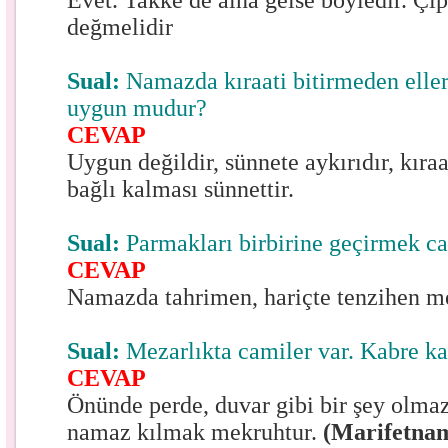
Evet. Takke de alna gelse böyledir. Çıp
değmelidir
Sual:
Namazda kıraati bitirmeden elle
uygun mudur?
CEVAP
Uygun değildir, sünnete aykırıdır, kıraa
bağlı kalması sünnettir.
Sual:
Parmakları birbirine geçirmek c
CEVAP
Namazda tahrimen, hariçte tenzihen m
Sual:
Mezarlıkta camiler var. Kabre ka
CEVAP
Önünde perde, duvar gibi bir şey olmaz
namaz kılmak mekruhtur.
(Marifetna