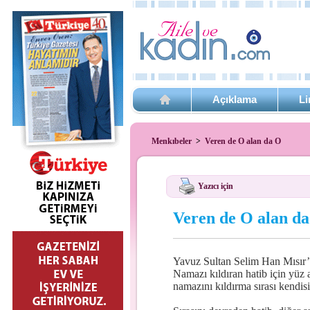
Açıklama
Li
Menkıbeler
>
Veren de O alan da O
Yazıcı için
Veren de O alan d
Yavuz Sultan Selim Han Mısır’
Namazı kıldıran hatib için yüz
namazını kıldırma sırası kendisi