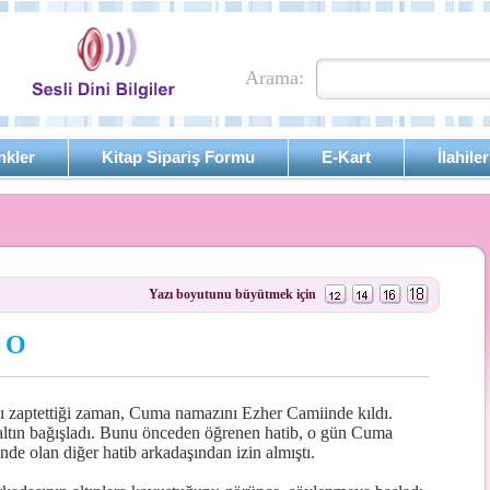
Arama:
nkler
Kitap Sipariş Formu
E-Kart
İlahiler
Yazı boyutunu büyütmek için
a O
ı zaptettiği zaman, Cuma namazını Ezher Camiinde kıldı.
 altın bağışladı. Bunu önceden öğrenen hatib, o gün Cuma
nde olan diğer hatib arkadaşından izin almıştı.