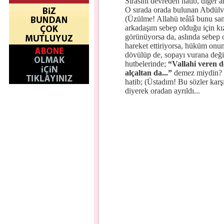
Sırasını devreden hatib, diğer 
O sırada orada bulunan Abdülvehh
(Üzülme! Allahü teâlâ bunu san
arkadaşım sebep olduğu için kız
görünüyorsa da, aslında sebep o 
hareket ettiriyorsa, hüküm onun
dövülüp de, sopayı vurana deği
hutbelerinde;
“Vallahi veren de
alçaltan da...”
demez miydin? Ş
hatib; (Üstadım! Bu sözler karş
diyerek oradan ayrıldı...