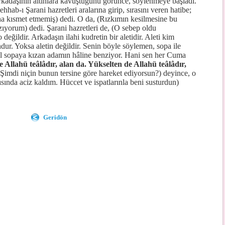
arkadaşının altınlara kavuştuğunu görünce, söylenmeye başladı.
ab-ı Şarani hazretleri aralarına girip, sırasını veren hatibe;
a kısmet etmemiş) dedi. O da, (Rızkımın kesilmesine bu
ıyorum) dedi. Şarani hazretleri de, (O sebep oldu
değildir. Arkadaşın ilahi kudretin bir aletidir. Aleti kim
dur. Yoksa aletin değildir. Senin böyle söylemen, sopa ile
l sopaya kızan adamın hâline benziyor. Hani sen her Cuma
 Allahü teâlâdır, alan da. Yükselten de Allahü teâlâdır,
imdi niçin bunun tersine göre hareket ediyorsun?) deyince, o
ısında aciz kaldım. Hüccet ve ispatlarınla beni susturdun)
Geridön